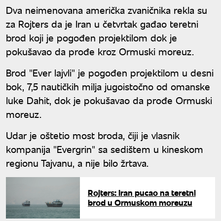
Dva neimenovana američka zvaničnika rekla su
za Rojters da je Iran u četvrtak gađao teretni
brod koji je pogođen projektilom dok je
pokušavao da prođe kroz Ormuski moreuz.
Brod "Ever lajvli" je pogođen projektilom u desni
bok, 7,5 nautičkih milja jugoistočno od omanske
luke Dahit, dok je pokušavao da prođe Ormuski
moreuz.
Udar je oštetio most broda, čiji je vlasnik
kompanija "Evergrin" sa sedištem u kineskom
regionu Tajvanu, a nije bilo žrtava.
Rojters: Iran pucao na teretni
brod u Ormuskom moreuzu