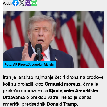
Podeli:
AP Photo/Jacquelyn Martin
Foto:
Iran
je lansirao najmanje četiri drona na brodove
koji su prolazili kroz
Ormuski moreuz,
čime je
prekršio sporazum sa
Sjedinjenim Američkim
Državama
o prekidu vatre, rekao je danas
američki predsednik
Donald Tramp.