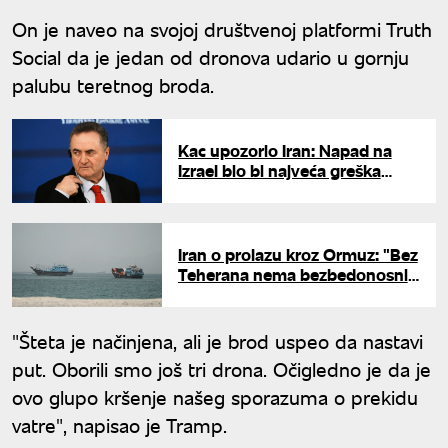
On je naveo na svojoj društvenoj platformi Truth
Social da je jedan od dronova udario u gornju
palubu teretnog broda.
Kac upozorio Iran: Napad na
Izrael bio bi najveća greška
Teherana
Iran o prolazu kroz Ormuz: "Bez
Teherana nema bezbedonosnih
garancija"
"Šteta je načinjena, ali je brod uspeo da nastavi
put. Oborili smo još tri drona. Očigledno je da je
ovo glupo kršenje našeg sporazuma o prekidu
vatre", napisao je Tramp.