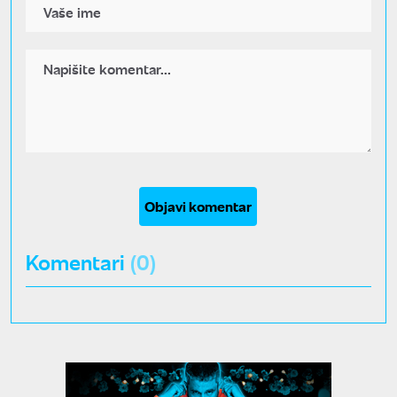
Objavi komentar
Komentari
(0)