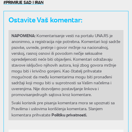
PRIMIRJE SAD I IRAN
Ostavite Vaš komentar:
NAPOMENA:
Komentarisanje vesti na portalu UNA.RS je
anonimno, a registracija nije potrebna. Komentari koji sadrže
psovke, uvrede, pretnje i govor mržnje na nacionalnoj,
verskoj, rasnoj osnovi ili povodom nečije seksualne
opredeljenosti neće biti objavljeni. Komentari odražavaju
stavove isključivo njihovih autora, koji zbog govora mržnje
mogu biti i krivično gonjeni. Kao čitatelj prihvatate
mogućnost da među komentarima mogu biti pronađeni
sadržaji koji mogu biti u suprotnosti sa Vašim načelima i
uverenjima. Nije dozvoljeno postavljanje linkova i
promovisanjedrugih sajtova kroz komentare.
Svaki korisnik pre pisanja komentara mora se upoznati sa
Pravilima i uslovima korišćenja komentara. Slanjem
Politiku privatnosti.
komentara prihvatate