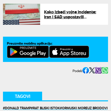
Kako izbeći vojne incidente:
Iran i SAD uspostavili
komunikacioni kanal u
Ormuskom moreuzu
Preuzmite mobilnu aplikaciju:
Podeli:
TAGOVI
DONALD TRAMP
RAT BLISKI ISTOK
ORMUSKI MOREUZ BRODOVI