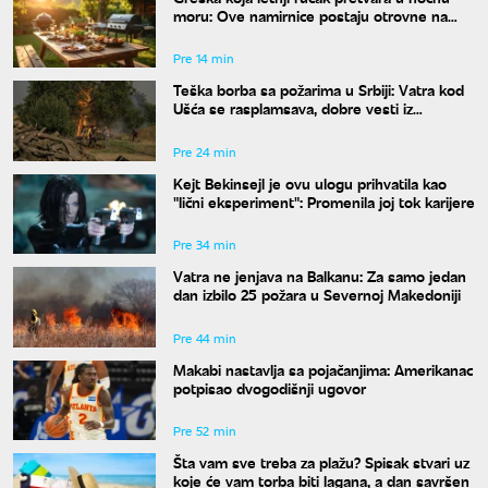
moru: Ove namirnice postaju otrovne na
vrućinama
Pre 14 min
Teška borba sa požarima u Srbiji: Vatra kod
Ušća se rasplamsava, dobre vesti iz
Deliblata
Pre 24 min
Kejt Bekinsejl je ovu ulogu prihvatila kao
"lični eksperiment": Promenila joj tok karijere
Pre 34 min
Vatra ne jenjava na Balkanu: Za samo jedan
dan izbilo 25 požara u Severnoj Makedoniji
Pre 44 min
Makabi nastavlja sa pojačanjima: Amerikanac
potpisao dvogodišnji ugovor
Pre 52 min
Šta vam sve treba za plažu? Spisak stvari uz
koje će vam torba biti lagana, a dan savršen