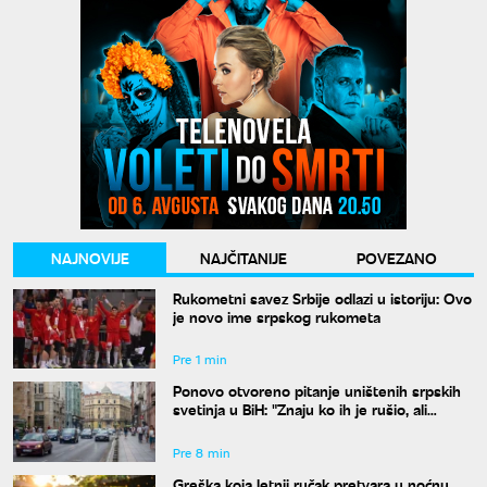
NAJNOVIJE
NAJČITANIJE
POVEZANO
Rukometni savez Srbije odlazi u istoriju: Ovo
je novo ime srpskog rukometa
Pre 1 min
Ponovo otvoreno pitanje uništenih srpskih
svetinja u BiH: "Znaju ko ih je rušio, ali
odgovora nema"
Pre 8 min
Greška koja letnji ručak pretvara u noćnu