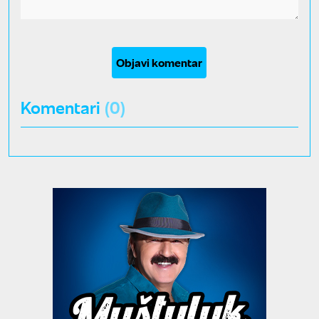
Objavi komentar
Komentari
(0)