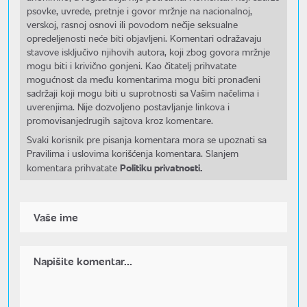
psovke, uvrede, pretnje i govor mržnje na nacionalnoj,
verskoj, rasnoj osnovi ili povodom nečije seksualne
opredeljenosti neće biti objavljeni. Komentari odražavaju
stavove isključivo njihovih autora, koji zbog govora mržnje
mogu biti i krivično gonjeni. Kao čitatelj prihvatate
mogućnost da među komentarima mogu biti pronađeni
sadržaji koji mogu biti u suprotnosti sa Vašim načelima i
uverenjima. Nije dozvoljeno postavljanje linkova i
promovisanjedrugih sajtova kroz komentare.
Svaki korisnik pre pisanja komentara mora se upoznati sa
Pravilima i uslovima korišćenja komentara. Slanjem
Politiku privatnosti.
komentara prihvatate