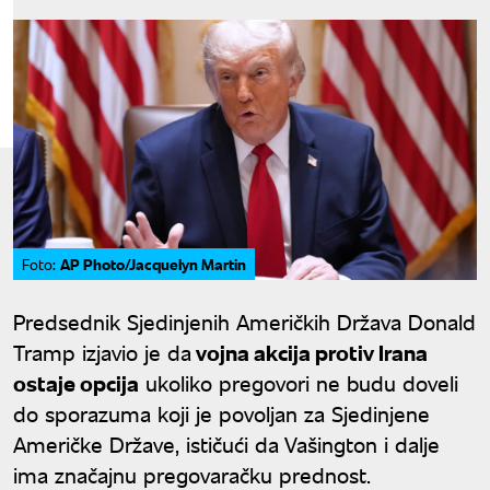
AP Photo/Jacquelyn Martin
Foto:
Predsednik Sjedinjenih Američkih Država Donald
Tramp izjavio je da
vojna akcija protiv Irana
ostaje opcija
ukoliko pregovori ne budu doveli
do sporazuma koji je povoljan za Sjedinjene
Američke Države, ističući da Vašington i dalje
ima značajnu pregovaračku prednost.