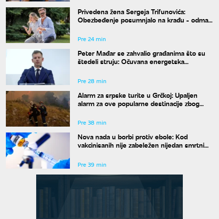
Privedena žena Sergeja Trifunovića:
Obezbeđenje posumnjalo na krađu - odmah
zvali policiju
Pre 24 min
Peter Mađar se zahvalio građanima što su
štedeli struju: Očuvana energetska
stabilnost zemlje
Pre 28 min
Alarm za srpske turite u Grčkoj: Upaljen
alarm za ove popularne destinacije zbog
opasnosti od požara
Pre 38 min
Nova nada u borbi protiv ebole: Kod
vakcinisanih nije zabeležen nijedan smrtni
slučaj
Pre 39 min