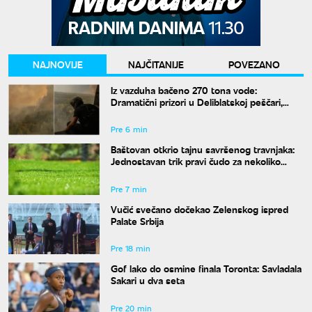
NAJNOVIJE
NAJČITANIJE
POVEZANO
Iz vazduha bačeno 270 tona vode:
Dramatični prizori u Deliblatskoj peščari,
MUP objavio snimke borbe sa vatrenom
stihijom
Pre 6 min
Baštovan otkrio tajnu savršenog travnjaka:
Jednostavan trik pravi čudo za nekoliko
nedelja
Pre 7 min
Vučić svečano dočekao Zelenskog ispred
Palate Srbija
Pre 18 min
Gof lako do osmine finala Toronta: Savladala
Sakari u dva seta
Pre 20 min