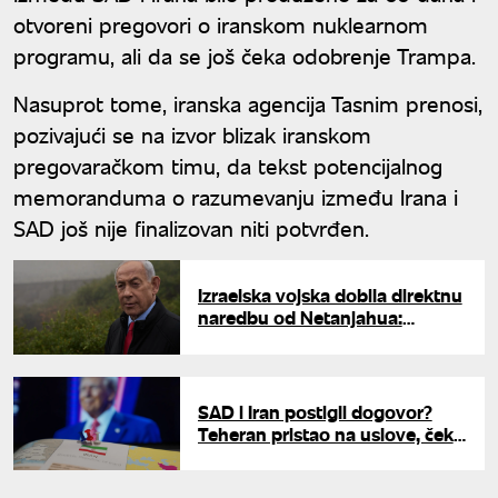
otvoreni pregovori o iranskom nuklearnom
programu, ali da se još čeka odobrenje Trampa.
Nasuprot tome, iranska agencija Tasnim prenosi,
pozivajući se na izvor blizak iranskom
pregovaračkom timu, da tekst potencijalnog
memoranduma o razumevanju između Irana i
SAD još nije finalizovan niti potvrđen.
Izraelska vojska dobila direktnu
naredbu od Netanjahua:
Sprema se završni udar na
Gazu?
SAD i Iran postigli dogovor?
Teheran pristao na uslove, čeka
se Trampovo odobrenje