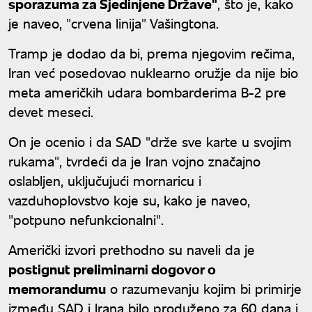
sporazuma za Sjedinjene Države"
, što je, kako
je naveo, "crvena linija" Vašingtona.
Tramp je dodao da bi, prema njegovim rečima,
Iran već posedovao nuklearno oružje da nije bio
meta američkih udara bombarderima B-2 pre
devet meseci.
On je ocenio i da SAD "drže sve karte u svojim
rukama", tvrdeći da je Iran vojno značajno
oslabljen, uključujući mornaricu i
vazduhoplovstvo koje su, kako je naveo,
"potpuno nefunkcionalni".
Američki izvori prethodno su naveli da je
postignut preliminarni dogovor o
memorandumu
o razumevanju kojim bi primirje
između SAD i Irana bilo produženo za 60 dana i