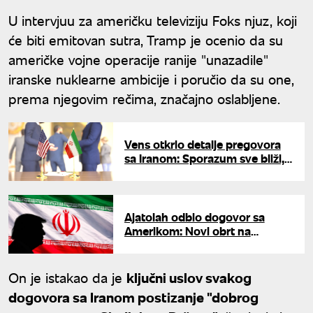
U intervjuu za američku televiziju Foks njuz, koji
će biti emitovan sutra, Tramp je ocenio da su
američke vojne operacije ranije "unazadile"
iranske nuklearne ambicije i poručio da su one,
prema njegovim rečima, značajno oslabljene.
Vens otkrio detalje pregovora
sa Iranom: Sporazum sve bliži,
ali jedna stvar koči potpis
Ajatolah odbio dogovor sa
Amerikom: Novi obrt na
Bliskom istoku - Tramp odmah
reagovao
On je istakao da je
ključni uslov svakog
dogovora sa Iranom postizanje "dobrog