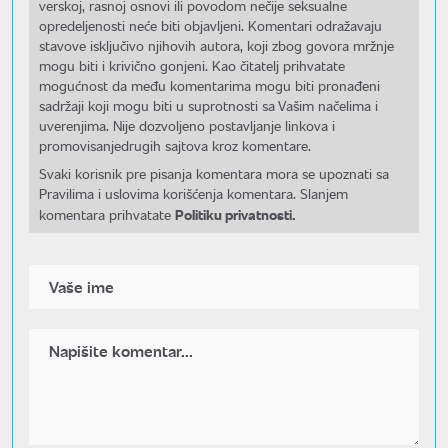
verskoj, rasnoj osnovi ili povodom nečije seksualne
opredeljenosti neće biti objavljeni. Komentari odražavaju
stavove isključivo njihovih autora, koji zbog govora mržnje
mogu biti i krivično gonjeni. Kao čitatelj prihvatate
mogućnost da među komentarima mogu biti pronađeni
sadržaji koji mogu biti u suprotnosti sa Vašim načelima i
uverenjima. Nije dozvoljeno postavljanje linkova i
promovisanjedrugih sajtova kroz komentare.
Svaki korisnik pre pisanja komentara mora se upoznati sa
Pravilima i uslovima korišćenja komentara. Slanjem
Politiku privatnosti.
komentara prihvatate