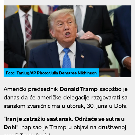
Tanjug/AP Photo/Julia Demaree Nikhinson
Foto:
Američki predsednik
Donald Tramp
saopštio je
danas da će američke delegacije razgovarati sa
iranskim zvaničnicima u utorak, 30. juna u Dohi.
"
Iran je zatražio sastanak. Održaće se sutra u
Dohi
", napisao je Tramp u objavi na društvenoj