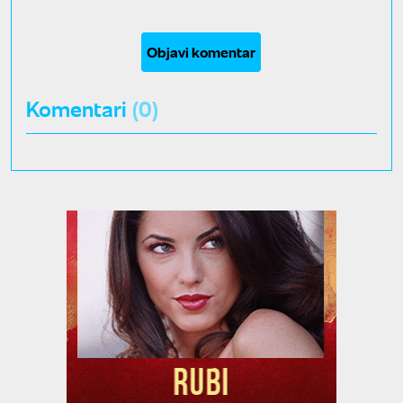
Objavi komentar
Komentari
(0)