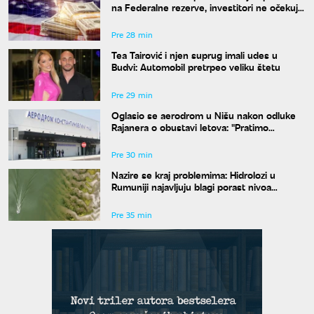
na Federalne rezerve, investitori ne očekuju
povećanje kamata
Pre 28 min
Tea Tairović i njen suprug imali udes u
Budvi: Automobil pretrpeo veliku štetu
Pre 29 min
Oglasio se aerodrom u Nišu nakon odluke
Rajanera o obustavi letova: "Pratimo
situaciju i čekamo odgovor"
Pre 30 min
Nazire se kraj problemima: Hidrolozi u
Rumuniji najavljuju blagi porast nivoa
Dunava
Pre 35 min