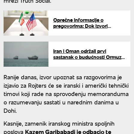
mreži Truth Social.
Oprečne informacije o
pregovorima: Dok izvori
najavljuju sastanak, Iran koči
priču o susretu u Dohi
Iran i Oman održali prvi
sastanak o budućnosti Ormuza:
Teheran i Maskat kroje sudbinu
ključnog moreuza
Ranije danas, izvor upoznat sa razgovorima je
izjavio za Rojters će se iranski i američki tehnički
timovi koji rade na sprovođenju memoranduma
o razumevanju sastati u narednim danima u
Dohi.
Kasnije, zamenik iranskog ministra spoljnih
poslova
Kazem Garibabadi je odbacio te