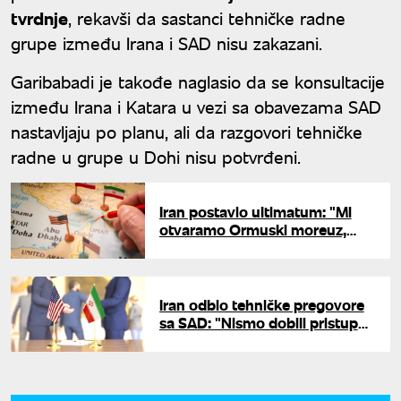
tvrdnje
, rekavši da sastanci tehničke radne
grupe između Irana i SAD nisu zakazani.
Garibabadi je takođe naglasio da se konsultacije
između Irana i Katara u vezi sa obavezama SAD
nastavljaju po planu, ali da razgovori tehničke
radne u grupe u Dohi nisu potvrđeni.
Iran postavio ultimatum: "Mi
otvaramo Ormuski moreuz,
svako strano mešanje doneće
nove tenzije"
Iran odbio tehničke pregovore
sa SAD: "Nismo dobili pristup
odmrznutom novcu, uslovi nisu
ispunjeni"