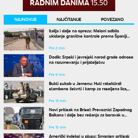
NAJNOVIJE
NAJČITANIJE
POVEZANO
Italija i dalje na oprezu: Meloni odbila
ukidanje granične kontrole prema Španiji
pre 15. avgusta
Pre 2 min
Dodik: Srpski i jevrejski narod grade odnose
na razumevanju i prijateljstvu
Pre 9 min
Bukti sukob u Jemenu: Huti rakektirali
stambene četvrti i kamp za raseljena lica,
ima mrtvih i ranjenih
Pre 13 min
Novi pritisak na Brisel: Prevoznici Zapadnog
Balkana i dalje bez rešanja za boravak u
Šengenu
Pre 15 min
Američki indeksi u plusu: Smanjen pritisak