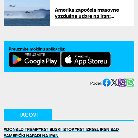
Amerika započela masovne
vazdušne udare na Iran:
Buknuo sukob na Bliskom
istoku
Preuzmite mobilnu aplikaciju:
Podeli:
TAGOVI
DONALD TRAMP
RAT BLISKI ISTOK
RAT IZRAEL IRAN SAD
AMERIČKI NAPADI NA IRAN