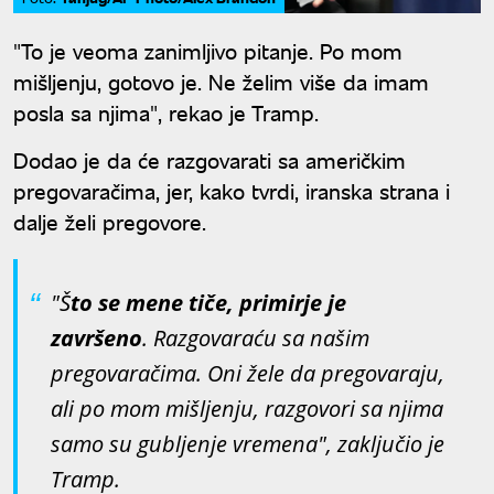
"To je veoma zanimljivo pitanje. Po mom
mišljenju, gotovo je. Ne želim više da imam
posla sa njima", rekao je Tramp.
Dodao je da će razgovarati sa američkim
pregovaračima, jer, kako tvrdi, iranska strana i
dalje želi pregovore.
"Š
to se mene tiče, primirje je
završeno
. Razgovaraću sa našim
pregovaračima. Oni žele da pregovaraju,
ali po mom mišljenju, razgovori sa njima
samo su gubljenje vremena", zaključio je
Tramp.