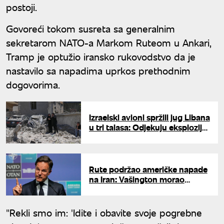
postoji.
Govoreći tokom susreta sa generalnim
sekretarom NATO-a Markom Ruteom u Ankari,
Tramp je optužio iransko rukovodstvo da je
nastavilo sa napadima uprkos prethodnim
dogovorima.
Izraelski avioni spržili jug Libana
u tri talasa: Odjekuju eksplozije
na granici
Rute podržao američke napade
na Iran: Vašington morao
snažno da odgovori
"Rekli smo im: 'Idite i obavite svoje pogrebne