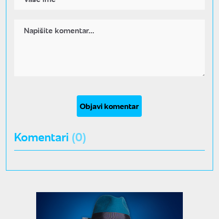
Objavi komentar
Komentari
(0)