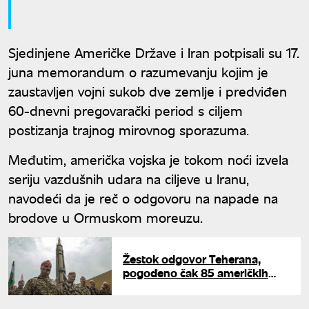
Sjedinjene Američke Države i Iran potpisali su 17.
juna memorandum o razumevanju kojim je
zaustavljen vojni sukob dve zemlje i predviđen
60-dnevni pregovarački period s ciljem
postizanja trajnog mirovnog sporazuma.
Međutim, američka vojska je tokom noći izvela
seriju vazdušnih udara na ciljeve u Iranu,
navodeći da je reč o odgovoru na napade na
brodove u Ormuskom moreuzu.
Žestok odgovor Teherana,
pogođeno čak 85 američkih
objekata: Iran pokrenuo raketni
udar na baze SAD u komšiluku