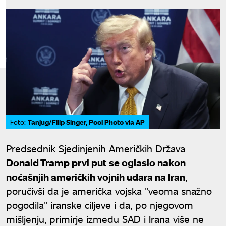
Tanjug/Filip Singer, Pool Photo via AP
Foto:
Predsednik Sjedinjenih Američkih Država
Donald Tramp prvi put se oglasio nakon
noćašnjih američkih vojnih udara na Iran
,
poručivši da je američka vojska "veoma snažno
pogodila" iranske ciljeve i da, po njegovom
mišljenju, primirje između SAD i Irana više ne