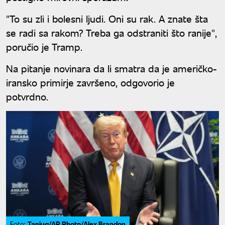
"To su zli i bolesni ljudi. Oni su rak. A znate šta
se radi sa rakom? Treba ga odstraniti što ranije",
poručio je Tramp.
Na pitanje novinara da li smatra da je američko-
iransko primirje završeno, odgovorio je
potvrdno.
Tanjug/AP Photo/Alex Brandon
Foto: