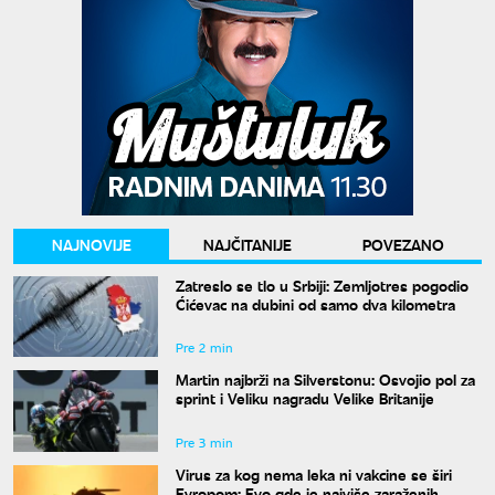
NAJNOVIJE
NAJČITANIJE
POVEZANO
Zatreslo se tlo u Srbiji: Zemljotres pogodio
Ćićevac na dubini od samo dva kilometra
Pre 2 min
Martin najbrži na Silverstonu: Osvojio pol za
sprint i Veliku nagradu Velike Britanije
Pre 3 min
Virus za kog nema leka ni vakcine se širi
Evropom: Evo gde je najviše zaraženih