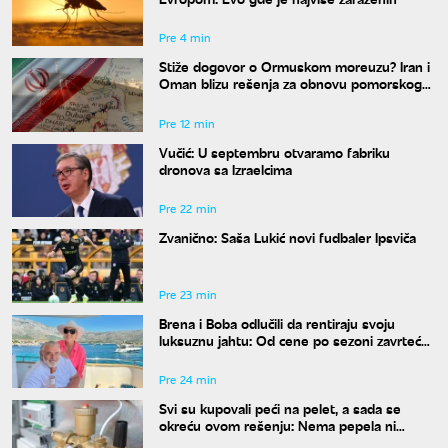
Pre 4 min
Stiže dogovor o Ormuskom moreuzu? Iran i
Oman blizu rešenja za obnovu pomorskog
saobraćaja
Pre 12 min
Vučić: U septembru otvaramo fabriku
dronova sa Izraelcima
Pre 22 min
Zvanično: Saša Lukić novi fudbaler Ipsviča
Pre 23 min
Brena i Boba odlučili da rentiraju svoju
luksuznu jahtu: Od cene po sezoni zavrteće
vam se u glavi
Pre 24 min
Svi su kupovali peći na pelet, a sada se
okreću ovom rešenju: Nema pepela ni
svakodnevnog loženja