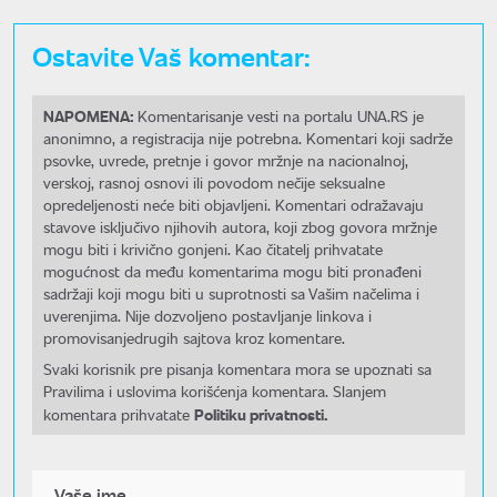
Ostavite Vaš komentar:
NAPOMENA:
Komentarisanje vesti na portalu UNA.RS je
anonimno, a registracija nije potrebna. Komentari koji sadrže
psovke, uvrede, pretnje i govor mržnje na nacionalnoj,
verskoj, rasnoj osnovi ili povodom nečije seksualne
opredeljenosti neće biti objavljeni. Komentari odražavaju
stavove isključivo njihovih autora, koji zbog govora mržnje
mogu biti i krivično gonjeni. Kao čitatelj prihvatate
mogućnost da među komentarima mogu biti pronađeni
sadržaji koji mogu biti u suprotnosti sa Vašim načelima i
uverenjima. Nije dozvoljeno postavljanje linkova i
promovisanjedrugih sajtova kroz komentare.
Svaki korisnik pre pisanja komentara mora se upoznati sa
Pravilima i uslovima korišćenja komentara. Slanjem
Politiku privatnosti.
komentara prihvatate