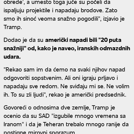
obrede', a umesto toga juče su počeli da
ispaljuju projektile i napadaju brodove. Zato
smo ih sinoć veoma snažno pogodili", izjavio je
Tramp.
Dodao je da su
američki napadi bili "20 puta
snažniji" od, kako je naveo, iranskih odmazdnih
udara.
"Rekao sam im da ćemo na svaki njihov napad
odgovoriti sopstvenim. Ali oni igraju prljavo i
napadaju sve redom. Ne sviđaju mi se. Ne volim
ih. To su zli ljudi", rekao je američki predsednik.
Govoreći o odnosima dve zemlje, Tramp je
ocenio da su SAD "izgubile mnogo vremena sa
Iranom" i da je Teheran trebalo mnogo ranije da
postigne mirovni sporazum.