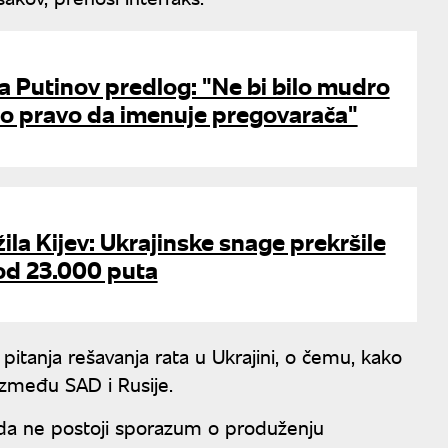
a Putinov predlog: "Ne bi bilo mudro
mo pravo da imenuje pregovarača"
la Kijev: Ukrajinske snage prekršile
 od 23.000 puta
itanja rešavanja rata u Ukrajini, o čemu, kako
 između SAD i Rusije.
 da ne postoji sporazum o produženju