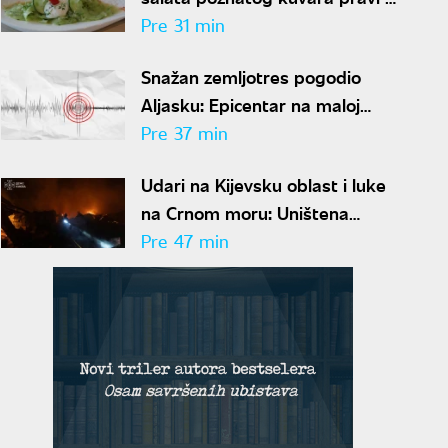
za samo 10 minuta
Pre 31 min
Snažan zemljotres pogodio
Aljasku: Epicentar na maloj
dubini
Pre 37 min
Udari na Kijevsku oblast i luke
na Crnom moru: Uništena
fabrika projektila, u napadu ima
Pre 47 min
poginulih