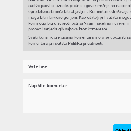
sadrže psovke, uvrede, pretnje i govor mržnje na nacional
opredeljenosti neće biti objavljeni. Komentari odražavaju 
mogu biti i krivično gonjeni. Kao čitatelj prihvatate mo
koji mogu biti u suprotnosti sa Vašim načelima i uverenjim
promovisanjedrugih sajtova kroz komentare.
Svaki korisnik pre pisanja komentara mora se upoznati sa
Politiku privatnosti.
komentara prihvatate
Objavi