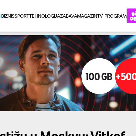
I
BIZNIS
SPORT
TEHNOLOGIJA
ZABAVA
MAGAZIN
TV PROGRAM
 stižu u Moskvu: Vitkof