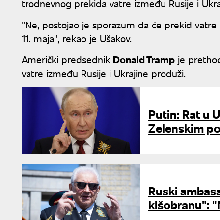
trodnevnog prekida vatre između Rusije i Ukra
"Ne, postojao je sporazum da će prekid vatre p
11. maja", rekao je Ušakov.
Američki predsednik
Donald Tramp
je prethod
vatre između Rusije i Ukrajine produži.
Putin: Rat u U
Zelenskim po
Ruski ambasa
kišobranu": "N