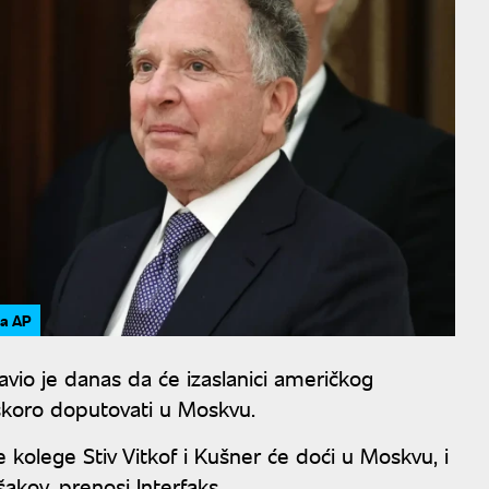
ia AP
javio je danas da će izaslanici američkog
koro doputovati u Moskvu.
ne kolege Stiv Vitkof i Kušner će doći u Moskvu, i
šakov, prenosi Interfaks.