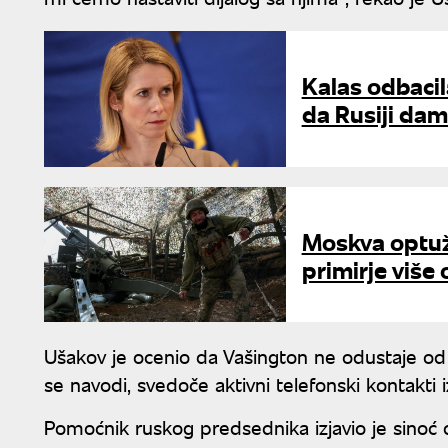
Kalas odbacil
da Rusiji da
Moskva optuži
primirje više
Ušakov je ocenio da Vašington ne odustaje od p
se navodi, svedoče aktivni telefonski kontakti
Pomoćnik ruskog predsednika izjavio je sinoć