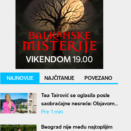
NAJNOVIJE
NAJČITANIJE
POVEZANO
Tea Tairović se oglasila posle
saobraćajne nesreće: Objavom
umirila fanove
Pre 1 min
Beograd nije među najtoplijim