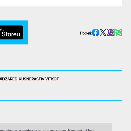
Podeli:
DŽARED KUŠNER
STIV VITKOF
nonimno, a registracija nije potrebna. Komentari koji