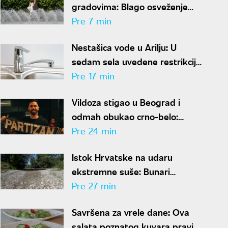
gradovima: Blago osveženje
oborilo temperature, RHMZ
Pre 7 min
najavljuje novi toplotni talas
Nestašica vode u Arilju: U
sedam sela uvedene restrikcije
zbog prekomerne potrošnje
Pre 17 min
Vildoza stigao u Beograd i
odmah obukao crno-belo:
Argentinac zvanično u Partizanu
Pre 24 min
Istok Hrvatske na udaru
ekstremne suše: Bunari
presušili, Dunav pao na istorijski
Pre 27 min
minimum
Savršena za vrele dane: Ova
salata poznatog kuvara pravi se