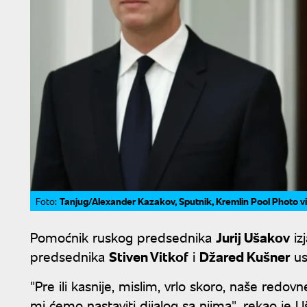
Tanjug/Alexander Kazakov, Sputnik, Kremlin Pool Photo v
Foto:
Pomoćnik ruskog predsednika
Jurij Ušakov
iz
predsednika
Stiven Vitkof
i
Džared Kušner
us
"Pre ili kasnije, mislim, vrlo skoro, naše redov
mi ćemo nastaviti dijalog sa njima", rekao je U