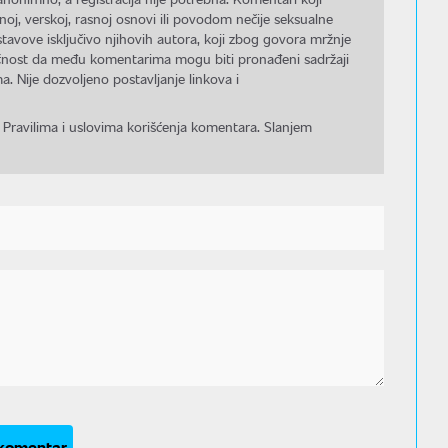
noj, verskoj, rasnoj osnovi ili povodom nečije seksualne
stavove isključivo njihovih autora, koji zbog govora mržnje
gućnost da među komentarima mogu biti pronađeni sadržaji
a. Nije dozvoljeno postavljanje linkova i
 Pravilima i uslovima korišćenja komentara. Slanjem
 komentar