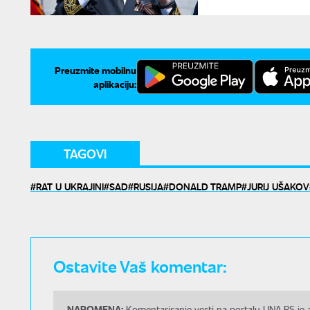
Preuzmite mobilnu
aplikaciju:
TAGOVI
RAT U UKRAJINI
SAD
RUSIJA
DONALD TRAMP
JURIJ UŠAKOV
Ostavite Vaš komentar:
NAPOMENA:
Komentarisanje vesti na portalu UNA.RS je a