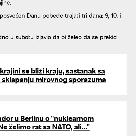
jine.
osvećen Danu pobede trajati tri dana: 9, 10. i
no u subotu izjavio da bi želeo da se prekid
krajini se bliži kraju, sastanak sa
 sklapanju mirovnog sporazuma
dor u Berlinu o "nuklearnom
e želimo rat sa NATO, ali..."