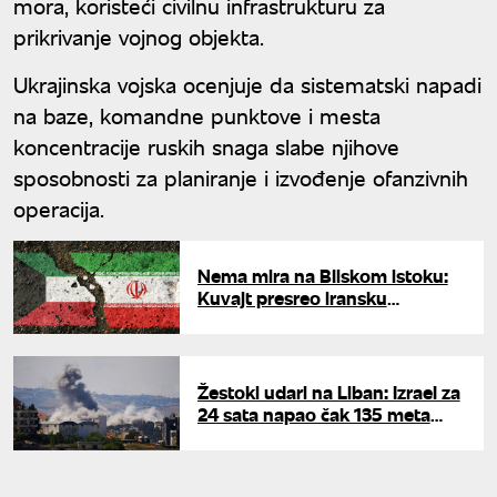
mora, koristeći civilnu infrastrukturu za
prikrivanje vojnog objekta.
Ukrajinska vojska ocenjuje da sistematski napadi
na baze, komandne punktove i mesta
koncentracije ruskih snaga slabe njihove
sposobnosti za planiranje i izvođenje ofanzivnih
operacija.
Nema mira na Bliskom istoku:
Kuvajt presreo iransku
balističku raketu
Žestoki udari na Liban: Izrael za
24 sata napao čak 135 meta
Hezbolaha