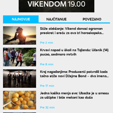
NAJNOVIJE
NAJČITANIJE
POVEZANO
Stiže olakšanje: Vikend donosi ogroman
preokret i sreću za ova tri horoskopska
znaka
Pre 2 min
Krvavi napad u školi na Tajlandu: Učenik (14)
pucao, sedmoro mrtvih
Pre 8 min
Kraj nagađanjima: Producenti potvrdili kada
tačno stiže novi Džejms Bond – dva imena
su u finalu
Pre 17 min
Jedna kašika menja sve: Ubacite je u smesu
za uštipke i biće mekani kao duša
Pre 32 min