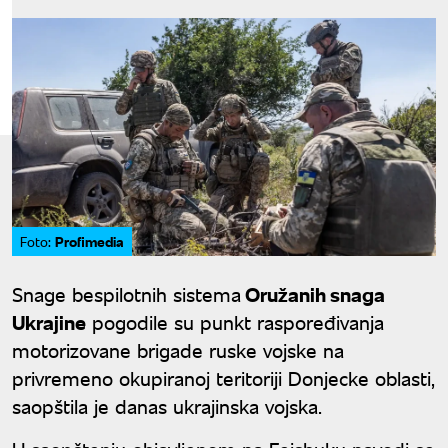
Profimedia
Foto:
Snage bespilotnih sistema
Oružanih snaga
Ukrajine
pogodile su punkt raspoređivanja
motorizovane brigade ruske vojske na
privremeno okupiranoj teritoriji Donjecke oblasti,
saopštila je danas ukrajinska vojska.