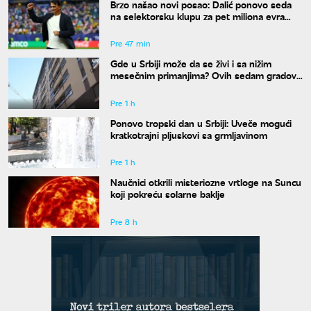
Brzo našao novi posao: Dalić ponovo seda
na selektorsku klupu za pet miliona evra
godišnje
Pre 47 min
Gde u Srbiji može da se živi i sa nižim
mesečnim primanjima? Ovih sedam gradova
spada u idealne
Pre 1 h
Ponovo tropski dan u Srbiji: Uveče mogući
kratkotrajni pljuskovi sa grmljavinom
Pre 1 h
Naučnici otkrili misteriozne vrtloge na Suncu
koji pokreću solarne baklje
Pre 8 h