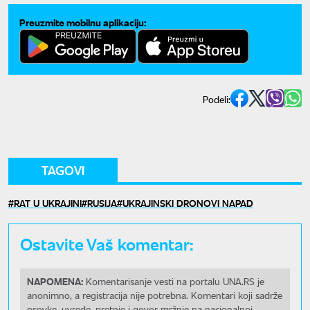
Preuzmite mobilnu aplikaciju:
Podeli:
TAGOVI
RAT U UKRAJINI
RUSIJA
UKRAJINSKI DRONOVI NAPAD
Ostavite Vaš komentar:
NAPOMENA:
Komentarisanje vesti na portalu UNA.RS je
anonimno, a registracija nije potrebna. Komentari koji sadrže
psovke, uvrede, pretnje i govor mržnje na nacionalnoj,