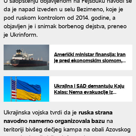
U saopštenju objavljenom na Fejsbuku navodi se
da je napad izveden u selu Bezimeno, koje je
pod ruskom kontrolom od 2014. godine, a
objavljen je i snimak borbenog dejstva, preneo
je Ukrinform.
Američki ministar finansija: Iran
je pred ekonomskim slomom,
izvoz sirove nafte nikad niži
Ukrajina i SAD demantuju Kaju
Kalas: Nema evakuacije iz
Kijeva, diplomate nastavljaju
rad
Ukrajinska vojska tvrdi da je
ruska strana
navodno namerno organizovala bazu
na
teritoriji bivšeg dečjeg kampa na obali Azovskog