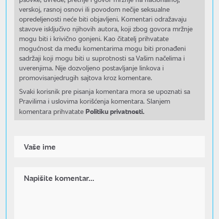
verskoj, rasnoj osnovi ili povodom nečije seksualne
opredeljenosti neće biti objavljeni. Komentari odražavaju
stavove isključivo njihovih autora, koji zbog govora mržnje
mogu biti i krivično gonjeni. Kao čitatelj prihvatate
mogućnost da među komentarima mogu biti pronađeni
sadržaji koji mogu biti u suprotnosti sa Vašim načelima i
uverenjima. Nije dozvoljeno postavljanje linkova i
promovisanjedrugih sajtova kroz komentare.
Svaki korisnik pre pisanja komentara mora se upoznati sa
Pravilima i uslovima korišćenja komentara. Slanjem
Politiku privatnosti.
komentara prihvatate