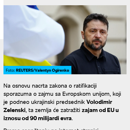
REUTERS/Valentyn Ogirenko
Foto:
Na osnovu nacrta zakona o ratifikaciji
sporazuma o zajmu sa Evropskom unijom, koji
je podneo ukrajinski predsednik
Volodimir
Zelenski
, ta zemlja će zatražiti
zajam od EU u
iznosu od 90 milijardi evra
.