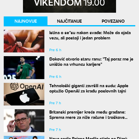
NAJNOVIJE
NAJČITANIJE
POVEZANO
Istina o se*su nakon svađe: Može da ojača
vezu, ali postoji i jedan problem
Pre 6 h
Đoković otvorio staru ranu: "Taj poraz me je
uništio na vrhuncu karijere"
Pre 6 h
Tehnološki giganti završili na sudu: Apple
optužio OpenAI za krađu poslovnih tajni
Pre 7 h
Britanski premijer kreće među građane:
Sprema mere za niže račune i troškove
života
Pre 7 h
Nova serija Rajana Marfija stigla na Dizni: