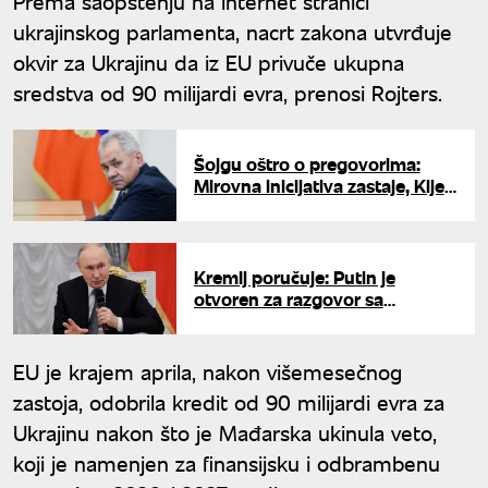
Prema saopštenju na internet stranici
ukrajinskog parlamenta, nacrt zakona utvrđuje
okvir za Ukrajinu da iz EU privuče ukupna
sredstva od 90 milijardi evra, prenosi Rojters.
Šojgu oštro o pregovorima:
Mirovna inicijativa zastaje, Kijev
želi samo eskalaciju
Kremlj poručuje: Putin je
otvoren za razgovor sa
Evropom
EU je krajem aprila, nakon višemesečnog
zastoja, odobrila kredit od 90 milijardi evra za
Ukrajinu nakon što je Mađarska ukinula veto,
koji je namenjen za finansijsku i odbrambenu