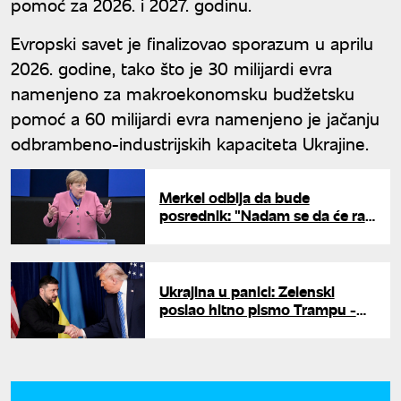
pomoć za 2026. i 2027. godinu.
Evropski savet je finalizovao sporazum u aprilu
2026. godine, tako što je 30 milijardi evra
namenjeno za makroekonomsku budžetsku
pomoć a 60 milijardi evra namenjeno je jačanju
odbrambeno-industrijskih kapaciteta Ukrajine.
Merkel odbija da bude
posrednik: "Nadam se da će rat
u Ukrajini biti završen za deset
godina"
Ukrajina u panici: Zelenski
poslao hitno pismo Trampu -
"molim vas pomozite, zavisimo
od vas"