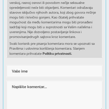
verskoj, rasnoj osnovi ili povodom nečije seksualne
opredeljenosti neće biti objavljeni. Komentari odražavaju
stavove isključivo njihovih autora, koji zbog govora mržnje
mogu biti i krivično gonjeni. Kao čitatelj prihvatate
mogućnost da među komentarima mogu biti pronađeni
sadržaji koji mogu biti u suprotnosti sa Vašim načelima i
uverenjima. Nije dozvoljeno postavljanje linkova i
promovisanjedrugih sajtova kroz komentare.
Svaki korisnik pre pisanja komentara mora se upoznati sa
Pravilima i uslovima korišćenja komentara. Slanjem
Politiku privatnosti.
komentara prihvatate