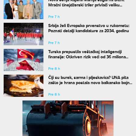
Mračni tinejdžerski triler privlači veliku
pažnju
Pre 7 h
Srbija želi Evropsko prvenstvo u rukometu:
Poznati detalji kandidature za 2034. godinu
Pre 7 h
Turska prepustila veštačkoj inteligenciji
finansije: Otkriven rizik veći od 36 miliona
evra
Pre 8 h
Čiji su burek, sarma i pljeskavica? UNA pita
zašto je hrana postala novo balkansko bojno
polje
Pre 8 h