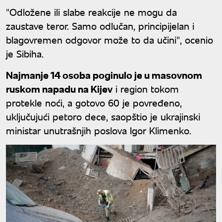
"Odložene ili slabe reakcije ne mogu da
zaustave teror. Samo odlučan, principijelan i
blagovremen odgovor može to da učini", ocenio
je Sibiha.
Najmanje 14 osoba poginulo je u masovnom
ruskom napadu na Kijev
i region tokom
protekle noći, a gotovo 60 je povređeno,
uključujući petoro dece, saopštio je ukrajinski
ministar unutrašnjih poslova Igor Klimenko.