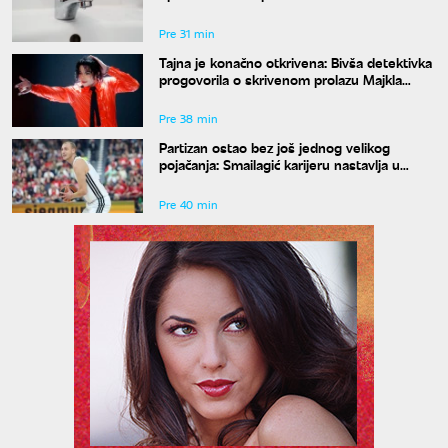
Pre 31 min
Tajna je konačno otkrivena: Bivša detektivka
progovorila o skrivenom prolazu Majkla
Džeksona
Pre 38 min
Partizan ostao bez još jednog velikog
pojačanja: Smailagić karijeru nastavlja u
Galatasaraju
Pre 40 min