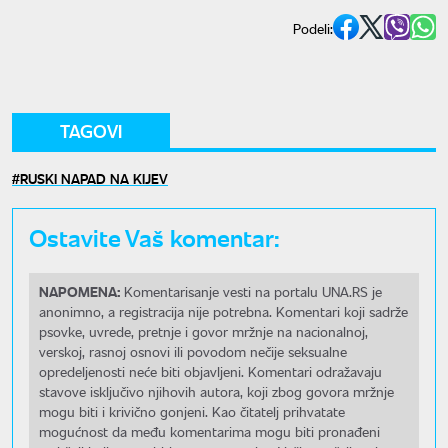
Podeli:
TAGOVI
RUSKI NAPAD NA KIJEV
Ostavite Vaš komentar:
NAPOMENA:
Komentarisanje vesti na portalu UNA.RS je
anonimno, a registracija nije potrebna. Komentari koji sadrže
psovke, uvrede, pretnje i govor mržnje na nacionalnoj,
verskoj, rasnoj osnovi ili povodom nečije seksualne
opredeljenosti neće biti objavljeni. Komentari odražavaju
stavove isključivo njihovih autora, koji zbog govora mržnje
mogu biti i krivično gonjeni. Kao čitatelj prihvatate
mogućnost da među komentarima mogu biti pronađeni