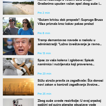
Građanima upućen važan apel zbog suše i
niskog vodostaja
Pre 2 min
"Gutam krivicu dok propada": Supruga Brusa
Vilisa priznala kroz kakav pakao prolazi
Pre 8 min
Tramp demantovao navode o raskolu u
administraciji: "Lažno izveštavanje je ravno
izdaji"
Pre 13 min
Spas za vaša kolena i zglobove: Spisak
namirnica i nutrijenata koji provereno
obnavljaju hrskavicu
Pre 23 min
Stižu stroža pravila za zagađivače: Šta donosi
novi zakon o kontroli zagađivanja životne
sredine?
Pre 25 min
Zbog suše uvode restrikcije: U ovoj srpskoj
opštini od sutra planske obustave vode