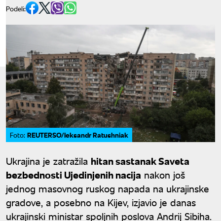
Podeli:
REUTERSO/leksandr Ratushniak
Foto:
Ukrajina je zatražila
hitan sastanak Saveta
bezbednosti Ujedinjenih nacija
nakon još
jednog masovnog ruskog napada na ukrajinske
gradove, a posebno na Kijev, izjavio je danas
ukrajinski ministar spoljnih poslova Andrij Sibiha.