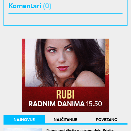
Komentari
(0)
NAJNOVIJE
NAJČITANIJE
POVEZANO
Nema restrikcija u većem delu Srbije: