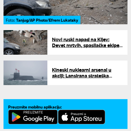
Tanjug/AP Photo/Efrem Lukatsky
Foto:
Novi ruski napad na Kijev:
Devet mrtvih, spasilačke ekipe
tragaju za ljudima pod
ruševinama
Kineski nuklearni arsenal u
akciji: Lansirana strateška
raketa sa podmornice usred
Tihog okeana
Preuzmite mobilnu aplikaciju: