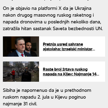
On je objavio na platformi X da je Ukrajina
nakon drugog masovnog ruskog raketnog i
napada dronovima u poslednjih nekoliko dana,
zatražila hitan sastanak Saveta bezbednosti UN.
Pretnja usred sahrane
ajatolaha: Izraelski ministar
odbrane poručio Teheranu -
"Proći ćete kao Hamnei"
Raste broj žrtava ruskog
napada na Kijev: Najmanje 14
poginulih, gotovo 60
povređenih, proglašen dan
žalosti
Sibiha je napomenuo da je u prethodnom
ruskom napadu 2. jula u Kijevu poginuo
najmanje 31 civil.