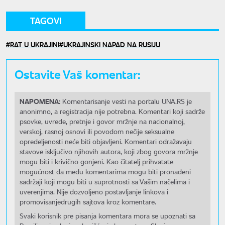
TAGOVI
RAT U UKRAJINI
UKRAJINSKI NAPAD NA RUSIJU
Ostavite Vaš komentar:
NAPOMENA:
Komentarisanje vesti na portalu UNA.RS je
anonimno, a registracija nije potrebna. Komentari koji sadrže
psovke, uvrede, pretnje i govor mržnje na nacionalnoj,
verskoj, rasnoj osnovi ili povodom nečije seksualne
opredeljenosti neće biti objavljeni. Komentari odražavaju
stavove isključivo njihovih autora, koji zbog govora mržnje
mogu biti i krivično gonjeni. Kao čitatelj prihvatate
mogućnost da među komentarima mogu biti pronađeni
sadržaji koji mogu biti u suprotnosti sa Vašim načelima i
uverenjima. Nije dozvoljeno postavljanje linkova i
promovisanjedrugih sajtova kroz komentare.
Svaki korisnik pre pisanja komentara mora se upoznati sa