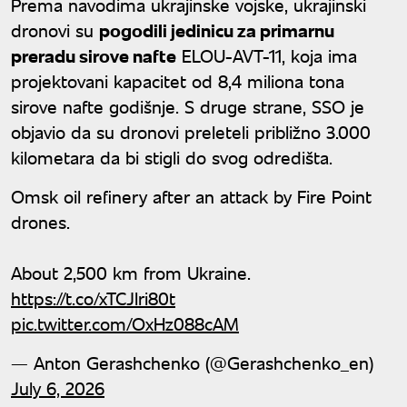
Prema navodima ukrajinske vojske, ukrajinski
dronovi su
pogodili jedinicu za primarnu
preradu sirove nafte
ELOU-AVT-11, koja ima
projektovani kapacitet od 8,4 miliona tona
sirove nafte godišnje. S druge strane, SSO je
objavio da su dronovi preleteli približno 3.000
kilometara da bi stigli do svog odredišta.
Omsk oil refinery after an attack by Fire Point
drones.
About 2,500 km from Ukraine.
https://t.co/xTCJlri80t
pic.twitter.com/OxHz088cAM
— Anton Gerashchenko (@Gerashchenko_en)
July 6, 2026