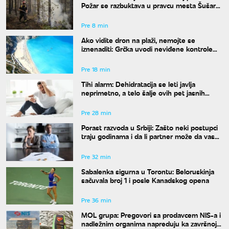
Požar se razbuktava u pravcu mesta Šušara,
izgoreo deo objekta
Pre 8 min
Ako vidite dron na plaži, nemojte se
iznenaditi: Grčka uvodi neviđene kontrole
širom zemlje, a kazne su paprene
Pre 18 min
Tihi alarm: Dehidratacija se leti javlja
neprimetno, a telo šalje ovih pet jasnih
znakova pre nego što osetite žeđ
Pre 28 min
Porast razvoda u Srbiji: Zašto neki postupci
traju godinama i da li partner može da vas
"zadrži" u braku?
Pre 32 min
Sabalenka sigurna u Torontu: Beloruskinja
sačuvala broj 1 i posle Kanadskog opena
Pre 36 min
MOL grupa: Pregovori sa prodavcem NIS-a i
nadležnim organima napreduju ka završnoj