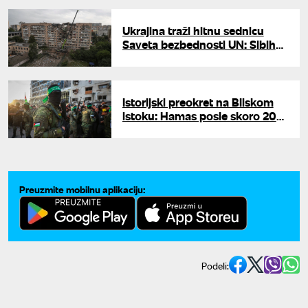
Ukrajina traži hitnu sednicu
Saveta bezbednosti UN: Sibiha
poziva svet na reakciju posle
novog masovnog napada
Istorijski preokret na Bliskom
istoku: Hamas posle skoro 20
godina raspušta vladu i predaje
vlast u Gazi
Preuzmite mobilnu aplikaciju:
Podeli: