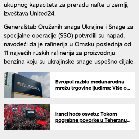
ukupnog kapaciteta za preradu nafte u zemlji,
izveštava United24.
Generalštab Oružanih snaga Ukrajine i Snage za
specijalne operacije (SSO) potvrdili su napad,
navodeći da je rafinerija u Omsku poslednja od
11 najvećih ruskih rafinerija za proizvodnju
benzina koju su ukrajinske snage uspešno ciljale.
Evropol razbio međunarodnu
mrežu trgovine ljudima: Više od
1.000 uhapšenih u akciji u kojoj
je učestvovala i Srbija
Iranci hoće osvetu: Tokom
pogrebne povorke u Teheranu
nošen transparent "Ubićemo
Trampa"