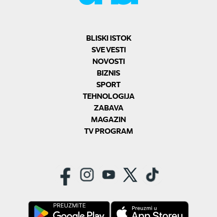
BLISKI ISTOK
SVE VESTI
NOVOSTI
BIZNIS
SPORT
TEHNOLOGIJA
ZABAVA
MAGAZIN
TV PROGRAM