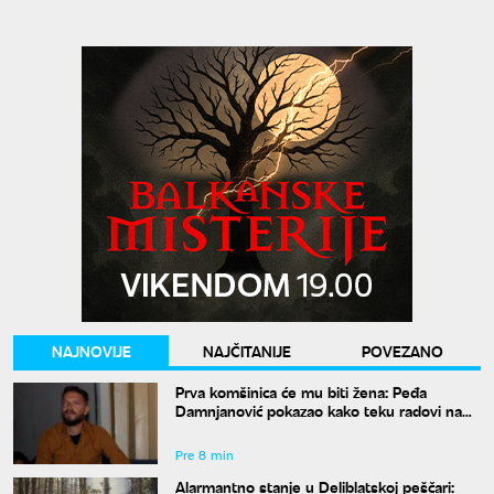
NAJNOVIJE
NAJČITANIJE
POVEZANO
Prva komšinica će mu biti žena: Peđa
Damnjanović pokazao kako teku radovi na
stanu u kom će živeti sa nekadašnjom
suprugom
Pre 8 min
Alarmantno stanje u Deliblatskoj peščari: