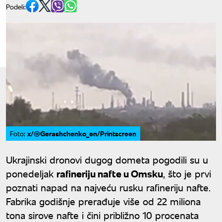
Podeli:
x/@Gerashchenko_en/Printscreen
Foto:
Ukrajinski dronovi dugog dometa pogodili su u
ponedeljak
rafineriju nafte u Omsku
, što je prvi
poznati napad na najveću rusku rafineriju nafte.
Fabrika godišnje prerađuje više od 22 miliona
tona sirove nafte i čini približno 10 procenata