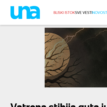
BLISKI ISTOK
SVE VESTI
NOVOST
Vatrena stihija guta 