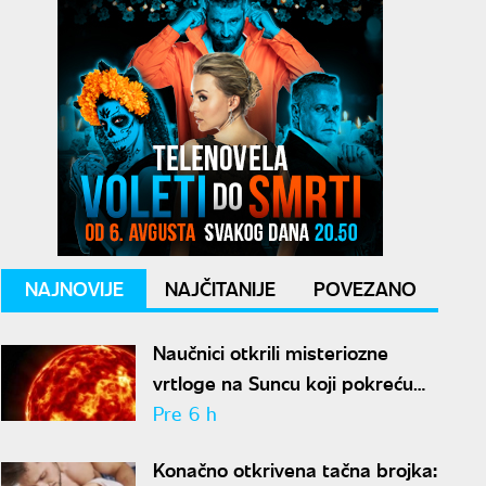
NAJNOVIJE
NAJČITANIJE
POVEZANO
Naučnici otkrili misteriozne
vrtloge na Suncu koji pokreću
solarne baklje
Pre 6 h
Konačno otkrivena tačna brojka: