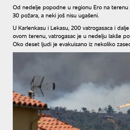
Od nedelje popodne u regionu Ero na terenu je
30 požara, a neki još nisu ugašeni.
U Karlenkasu i Lekasu, 200 vatrogasaca i dalj
ovom terenu, vatrogasac je u nedelju lakše po
Oko deset ljudi je evakuisano iz nekoliko zase