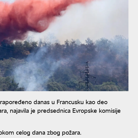
će rapoređeno danas u Francusku kao deo
ra, najavila je predsednica Evropske komisije
okom celog dana zbog požara.