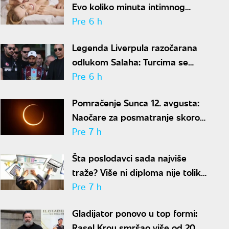
Evo koliko minuta intimnog
odnosa je ženi potrebno da bi
Pre 6 h
bila potpuno zadovoljna
Legenda Liverpula razočarana
odlukom Salaha: Turcima se
neće dopasti ove reči
Pre 6 h
Pomračenje Sunca 12. avgusta:
Naočare za posmatranje skoro
rasprodate
Pre 7 h
Šta poslodavci sada najviše
traže? Više ni diploma nije toliko
važna
Pre 7 h
Gladijator ponovo u top formi:
Rasel Krou smršao više od 20