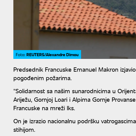
REUTERS/Alexandre Dimou
Foto:
Predsednik Francuske Emanuel Makron izjavio 
pogođenim požarima.
"Solidarnost sa našim sunarodnicima u Orijent
Ariježu, Gornjoj Loari i Alpima Gornje Provan
Francuske na mreži Iks.
On je izrazio nacionalnu podršku vatrogasci
stihijom.