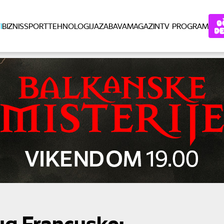
I
BIZNIS
SPORT
TEHNOLOGIJA
ZABAVA
MAGAZIN
TV PROGRAM
jug Francuske: