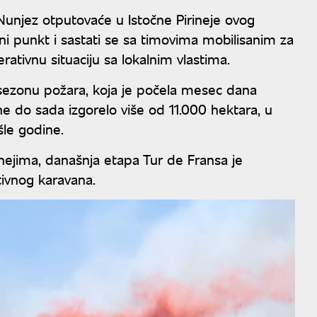
Nunjez otputovaće u Istočne Pirineje ovog
i punkt i sastati se sa timovima mobilisanim za
rativnu situaciju sa lokalnim vlastima.
sezonu požara, koja je počela mesec dana
ine do sada izgorelo više od 11.000 hektara, u
šle godine.
inejima, današnja etapa Tur de Fransa je
tivnog karavana.