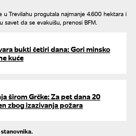
 je u Trevilahu progutala najmanje 4.600 hektara i
i su savet da se evakuišu, prenosi BFM.
ara bukti četiri dana: Gori minsko
ne kuće
ja širom Grčke: Za pet dana 20
n zbog izazivanja požara
 stanovnika.