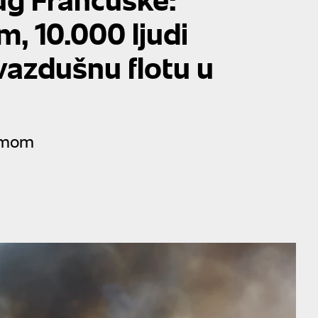
m, 10.000 ljudi
vazdušnu flotu u
rmom