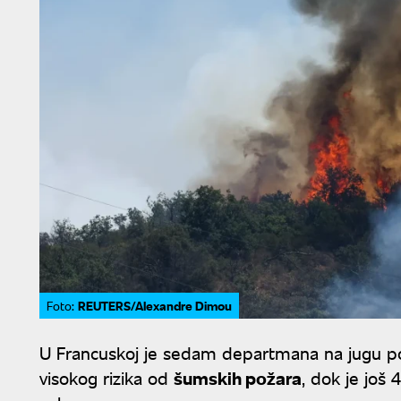
REUTERS/Alexandre Dimou
Foto:
U Francuskoj je sedam departmana na jugu 
visokog rizika od
šumskih požara
, dok je jo