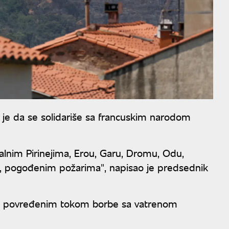
je da se solidariše sa francuskim narodom
alnim Pirinejima, Erou, Garu, Dromu, Odu,
se, pogođenim požarima", napisao je predsednik
ma povređenim tokom borbe sa vatrenom