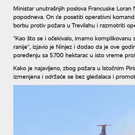
Ministar unutrašnjih poslova Francuske Loran 
popodneva. On će posetiti operativni komandn
borbu protiv požara u Trevilahu i razmotriti ope
"Kao što se i očekivalo, imamo komplikovanu 
ranije", izjavio je Ninjez i dodao da je ove god
poređenju sa 5.700 hektarac u isto vreme pro
Kako je najavljeno, zbog požara u Istočnim Pir
izmenjena i održaće se bez gledalaca i promo