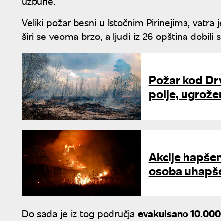
uzbune.
Veliki požar besni u Istočnim Pirinejima, vatra
širi se veoma brzo, a ljudi iz 26 opština dobil
Požar kod Drv
polje, ugrože
Akcije hapšen
osoba uhapše
Do sada je iz tog područja
evakuisano 10.000