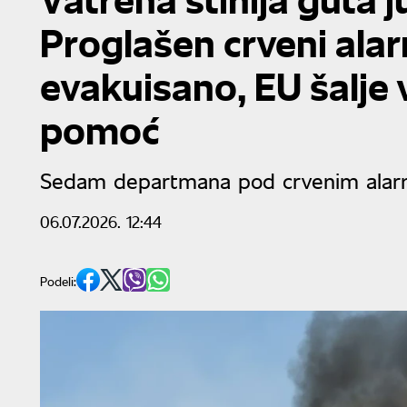
Proglašen crveni alar
evakuisano, EU šalje 
pomoć
Sedam departmana pod crvenim ala
06.07.2026. 12:44
Podeli: