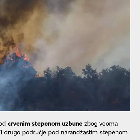
pod
crvenim stepenom uzbune
zbog veoma
š 41 drugo područje pod narandžastim stepenom