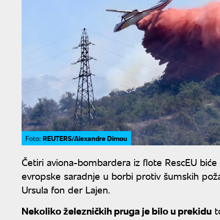
REUTERS/Alexandre Dimou
Foto:
Četiri aviona-bombardera iz flote RescEU bi
evropske saradnje u borbi protiv šumskih poža
Ursula fon der Lajen.
Nekoliko železničkih pruga je bilo u prekidu
t