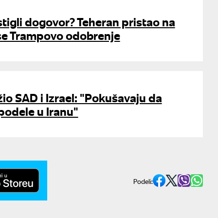
stigli dogovor? Teheran pristao na
 se Trampovo odobrenje
o SAD i Izrael: "Pokušavaju da
podele u Iranu"
Podeli: