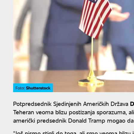
Shutterstock
Foto:
Potpredsednik Sjedinjenih Američkih Država
D
Teheran veoma blizu postizanja sporazuma, ali 
američki predsednik Donald Tramp mogao d
"Još nismo stigli do toga, ali smo veoma blizu