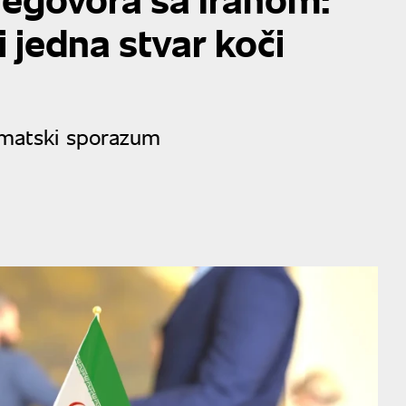
i jedna stvar koči
omatski sporazum