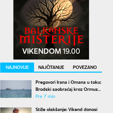
NAJNOVIJE
NAJČITANIJE
POVEZANO
Pregovori Irana i Omana u toku:
Brodski saobraćaj kroz Ormuski
moreuz smanjen
Pre 7 min
Stiže olakšanje: Vikend donosi