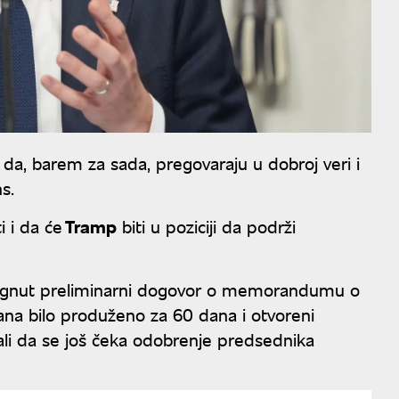
, barem za sada, pregovaraju u dobroj veri i
s.
 i da će
Tramp
biti u poziciji da podrži
stignut preliminarni dogovor o memorandumu o
ana bilo produženo za 60 dana i otvoreni
li da se još čeka odobrenje predsednika