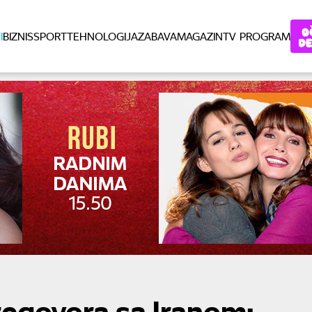
I
BIZNIS
SPORT
TEHNOLOGIJA
ZABAVA
MAGAZIN
TV PROGRAM
regovora sa Iranom: