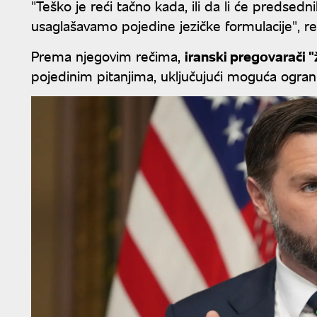
"Teško je reći tačno kada, ili da li će preds
usaglašavamo pojedine jezičke formulacije", re
Prema njegovim rečima,
iranski pregovarači 
pojedinim pitanjima, uključujući moguća ogra