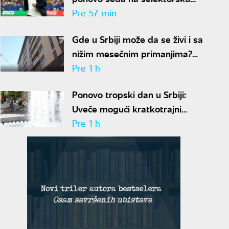
klupu za pet miliona evra
Pre 57 min
godišnje
Gde u Srbiji može da se živi i sa
nižim mesečnim primanjima?
Ovih sedam gradova spada u
Pre 1 h
idealne
Ponovo tropski dan u Srbiji:
Uveče mogući kratkotrajni
pljuskovi sa grmljavinom
Pre 1 h