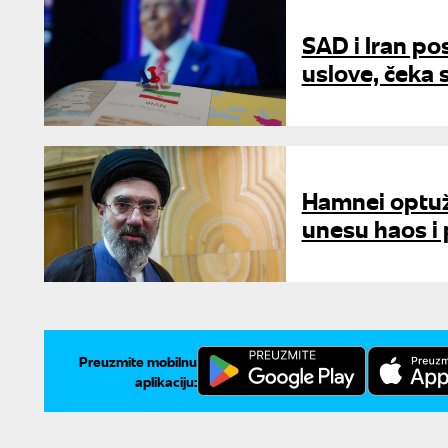
SAD i Iran po
uslove, čeka
Hamnei optuži
unesu haos i 
Preuzmite mobilnu
aplikaciju: