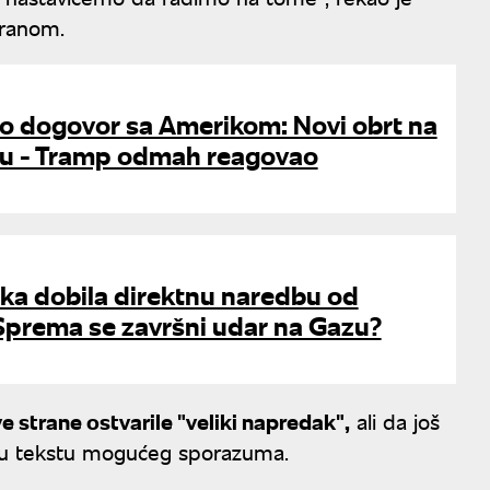
Iranom.
io dogovor sa Amerikom: Novi obrt na
ku - Tramp odmah reagovao
ska dobila direktnu naredbu od
Sprema se završni udar na Gazu?
e strane ostvarile "veliki napredak",
ali da još
a u tekstu mogućeg sporazuma.