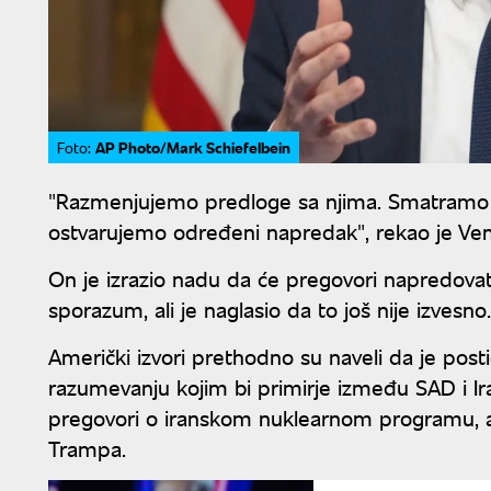
AP Photo/Mark Schiefelbein
Foto:
"Razmenjujemo predloge sa njima. Smatramo da
ostvarujemo određeni napredak", rekao je Ven
On je izrazio nadu da će pregovori napredovati
sporazum, ali je naglasio da to još nije izvesno.
Američki izvori prethodno su naveli da je po
razumevanju kojim bi primirje između SAD i Ir
pregovori o iranskom nuklearnom programu, a
Trampa.