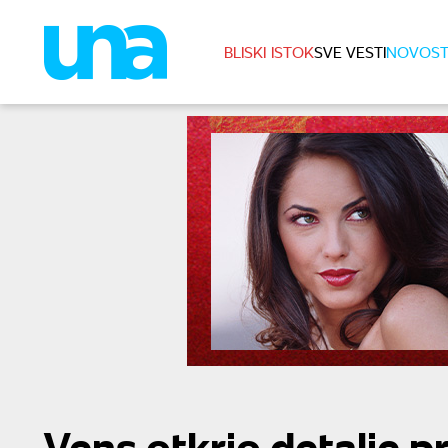
BLISKI ISTOK
SVE VESTI
NOVOST
Vens otkrio detalje p