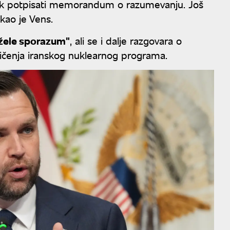
ednik potpisati memorandum o razumevanju. Još
kao je Vens.
"žele sporazum"
, ali se i dalje razgovara o
ničenja iranskog nuklearnog programa.