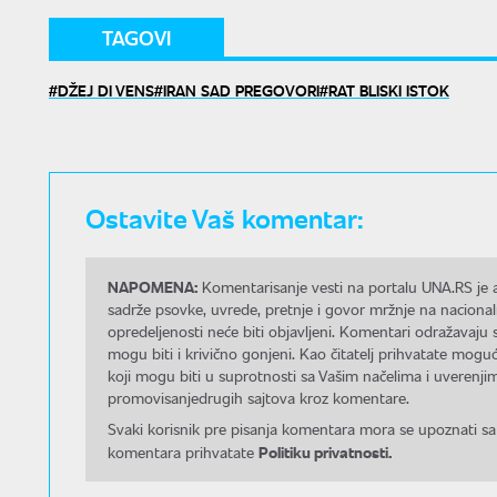
TAGOVI
DŽEJ DI VENS
IRAN SAD PREGOVORI
RAT BLISKI ISTOK
Ostavite Vaš komentar:
NAPOMENA:
Komentarisanje vesti na portalu UNA.RS je a
sadrže psovke, uvrede, pretnje i govor mržnje na nacional
opredeljenosti neće biti objavljeni. Komentari odražavaju 
mogu biti i krivično gonjeni. Kao čitatelj prihvatate mo
koji mogu biti u suprotnosti sa Vašim načelima i uverenjim
promovisanjedrugih sajtova kroz komentare.
Svaki korisnik pre pisanja komentara mora se upoznati sa
Politiku privatnosti.
komentara prihvatate