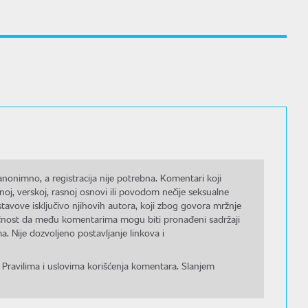
nonimno, a registracija nije potrebna. Komentari koji
noj, verskoj, rasnoj osnovi ili povodom nečije seksualne
stavove isključivo njihovih autora, koji zbog govora mržnje
gućnost da među komentarima mogu biti pronađeni sadržaji
a. Nije dozvoljeno postavljanje linkova i
 Pravilima i uslovima korišćenja komentara. Slanjem