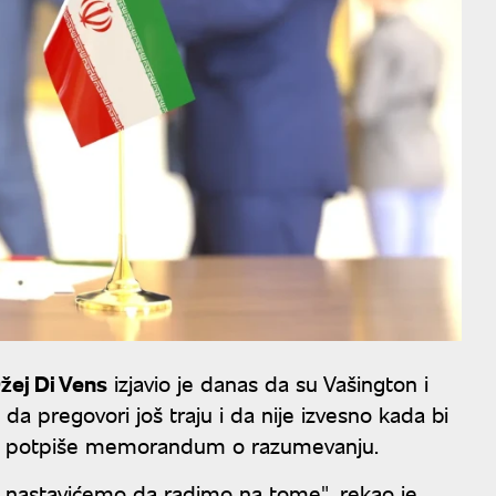
žej Di Vens
izjavio je danas da su Vašington i
da pregovori još traju i da nije izvesno kada bi
a potpiše memorandum o razumevanju.
 i nastavićemo da radimo na tome", rekao je