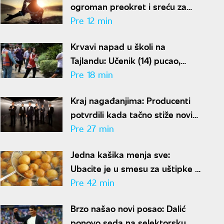
ogroman preokret i sreću za
ova tri horoskopska znaka
Pre 12 min
Krvavi napad u školi na
Tajlandu: Učenik (14) pucao,
sedmoro mrtvih
Pre 18 min
Kraj nagađanjima: Producenti
potvrdili kada tačno stiže novi
Džejms Bond – dva imena su u
Pre 27 min
finalu
Jedna kašika menja sve:
Ubacite je u smesu za uštipke i
biće mekani kao duša
Pre 42 min
Brzo našao novi posao: Dalić
ponovo seda na selektorsku