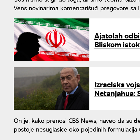
Vens novinarima komentarišući pregovore sa 
Ajatolah odb
Bliskom isto
Izraelska voj
Netanjahua: 
On je, kako prenosi CBS News, naveo da su
dv
postoje nesuglasice oko pojedinih formulacij