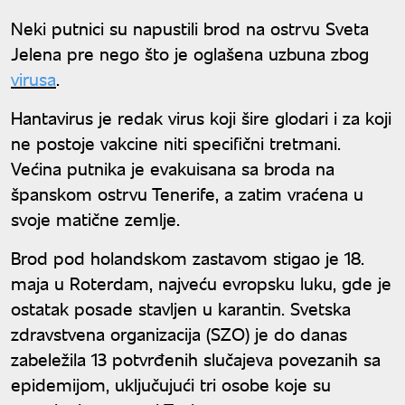
Neki putnici su napustili brod na ostrvu Sveta
Jelena pre nego što je oglašena uzbuna zbog
virusa
.
Hantavirus je redak virus koji šire glodari i za koji
ne postoje vakcine niti specifični tretmani.
Većina putnika je evakuisana sa broda na
španskom ostrvu Tenerife, a zatim vraćena u
svoje matične zemlje.
Brod pod holandskom zastavom stigao je 18.
maja u Roterdam, najveću evropsku luku, gde je
ostatak posade stavljen u karantin. Svetska
zdravstvena organizacija (SZO) je do danas
zabeležila 13 potvrđenih slučajeva povezanih sa
epidemijom, uključujući tri osobe koje su