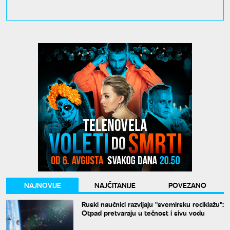
NAJNOVIJE
NAJČITANIJE
POVEZANO
Ruski naučnici razvijaju "svemirsku reciklažu":
Otpad pretvaraju u tečnost i sivu vodu