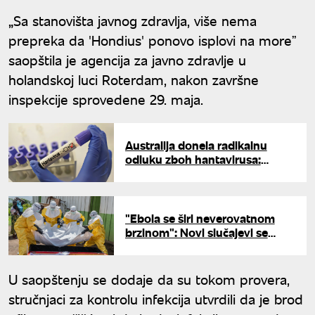
„Sa stanovišta javnog zdravlja, više nema
prepreka da 'Hondius' ponovo isplovi na moreˮ
saopštila je agencija za javno zdravlje u
holandskoj luci Roterdam, nakon završne
inspekcije sprovedene 29. maja.
Australija donela radikalnu
odluku zboh hantavirusa:
Putnici ostaju u karantinu 42
dana
"Ebola se širi neverovatnom
brzinom": Novi slučajevi se
pojavljuju iz časa u čas - vlada
panika
U saopštenju se dodaje da su tokom provera,
stručnjaci za kontrolu infekcija utvrdili da je brod