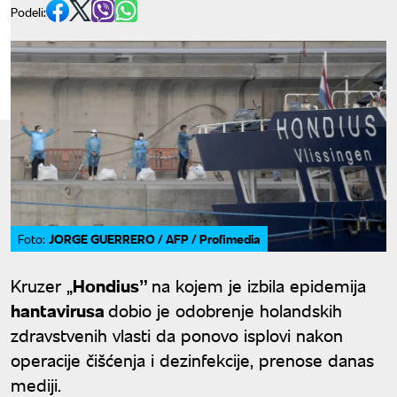
Podeli:
JORGE GUERRERO / AFP / Profimedia
Foto:
Kruzer „
Hondiusˮ
na kojem je izbila epidemija
hantavirusa
dobio je odobrenje holandskih
zdravstvenih vlasti da ponovo isplovi nakon
operacije čišćenja i dezinfekcije, prenose danas
mediji.