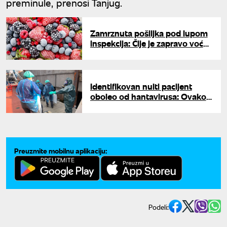
preminule, prenosi Tanjug.
Zamrznuta pošiljka pod lupom
inspekcija: Čije je zapravo voće
zaraženo hepatitisom A?
Identifikovan nulti pacijent
oboleo od hantavirusa: Ovako
je smrtonosna zaraza dospela
na luksuzni brod
Preuzmite mobilnu aplikaciju:
Podeli: