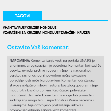
TAGOVI
HANTAVIRUS
KRUZER HONDIJUS
ZARAŽENI SA KRUZERA HONDIJUS
ZARAŽENI KRUZER
Ostavite Vaš komentar:
NAPOMENA:
Komentarisanje vesti na portalu UNA.RS je
anonimno, a registracija nije potrebna. Komentari koji sadrže
psovke, uvrede, pretnje i govor mržnje na nacionalnoj,
verskoj, rasnoj osnovi ili povodom nečije seksualne
opredeljenosti neće biti objavljeni. Komentari odražavaju
stavove isključivo njihovih autora, koji zbog govora mržnje
mogu biti i krivično gonjeni. Kao čitatelj prihvatate
mogućnost da među komentarima mogu biti pronađeni
sadržaji koji mogu biti u suprotnosti sa Vašim načelima i
uverenjima. Nije dozvoljeno postavljanje linkova i
promovisanjedrugih sajtova kroz komentare.