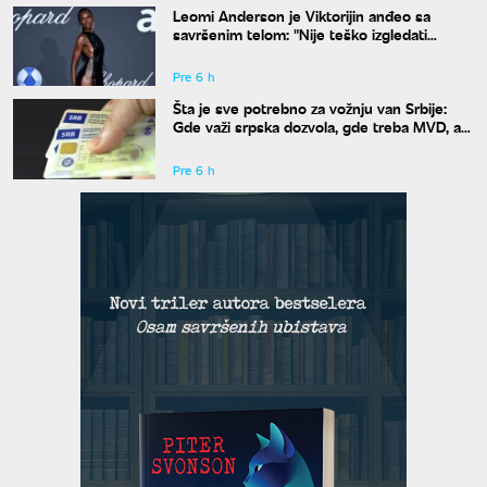
Leomi Anderson je Viktorijin anđeo sa
savršenim telom: "Nije teško izgledati
dobro"
Pre 6 h
Šta je sve potrebno za vožnju van Srbije:
Gde važi srpska dozvola, gde treba MVD, a
gde zelena karta
Pre 6 h