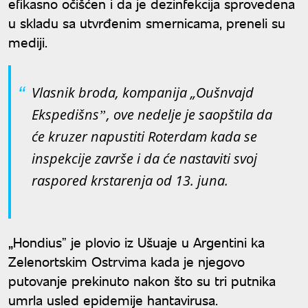
efikasno očišćen i da je dezinfekcija sprovedena
u skladu sa utvrđenim smernicama, preneli su
mediji.
Vlasnik broda, kompanija „Oušnvajd
Ekspedišnsˮ, ove nedelje je saopštila da
će kruzer napustiti Roterdam kada se
inspekcije završe i da će nastaviti svoj
raspored krstarenja od 13. juna.
„Hondiusˮ je plovio iz Ušuaje u Argentini ka
Zelenortskim Ostrvima kada je njegovo
putovanje prekinuto nakon što su tri putnika
umrla usled epidemije hantavirusa.