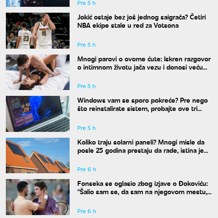
Pre 5 h
Jokić ostaje bez još jednog saigrača? Četiri
NBA ekipe stale u red za Votsona
Pre 5 h
Mnogi parovi o ovome ćute: Iskren razgovor
o intimnom životu jača vezu i donosi veću
bliskost
Pre 5 h
Windows vam se sporo pokreće? Pre nego
što reinstalirate sistem, probajte ove tri
komande
Pre 5 h
Koliko traju solarni paneli? Mnogi misle da
posle 25 godina prestaju da rade, istina je
drugačija
Pre 6 h
Fonseka se oglasio zbog izjave o Đokoviću:
"Šalio sam se, da sam na njegovom mestu,
uradio bih isto"
Pre 6 h