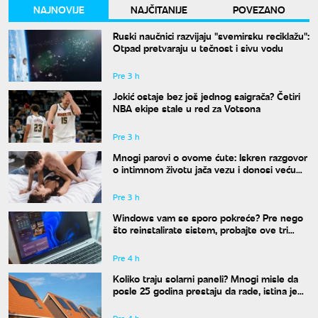
NAJNOVIJE
NAJČITANIJE
POVEZANO
Ruski naučnici razvijaju "svemirsku reciklažu":
Otpad pretvaraju u tečnost i sivu vodu
Pre 3 h
Jokić ostaje bez još jednog saigrača? Četiri
NBA ekipe stale u red za Votsona
Pre 3 h
Mnogi parovi o ovome ćute: Iskren razgovor
o intimnom životu jača vezu i donosi veću
bliskost
Pre 3 h
Windows vam se sporo pokreće? Pre nego
što reinstalirate sistem, probajte ove tri
komande
Pre 4 h
Koliko traju solarni paneli? Mnogi misle da
posle 25 godina prestaju da rade, istina je
drugačija