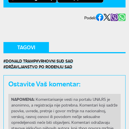
Podeli:
TAGOVI
DONALD TRAMP
VRHOVNI SUD SAD
DRŽAVLJANSTVO PO ROĐENJU SAD
Ostavite Vaš komentar:
NAPOMENA:
Komentarisanje vesti na portalu UNA.RS je
anonimno, a registracija nije potrebna. Komentari koji sadrže
psovke, uvrede, pretnje i govor mržnje na nacionalnoj,
verskoj, rasnoj osnovi ili povodom nečije seksualne
opredeljenosti neće biti objavljeni. Komentari odražavaju
stavove isključivo njihovih autora, koji zbog govora mržnje