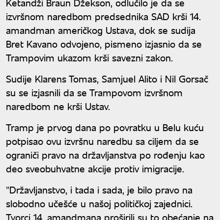
Ketandži Braun Džekson, odlučilo je da se
izvršnom naredbom predsednika SAD krši 14.
amandman američkog Ustava, dok se sudija
Bret Kavano odvojeno, pismeno izjasnio da se
Trampovim ukazom krši savezni zakon.
Sudije Klarens Tomas, Samjuel Alito i Nil Gorsač
su se izjasnili da se Trampovom izvršnom
naredbom ne krši Ustav.
Tramp je prvog dana po povratku u Belu kuću
potpisao ovu izvršnu naredbu sa ciljem da se
ograniči pravo na državljanstva po rođenju kao
deo sveobuhvatne akcije protiv imigracije.
"Državljanstvo, i tada i sada, je bilo pravo na
slobodno učešće u našoj političkoj zajednici.
Tvorci 14. amandmana proširili su to obećanje na