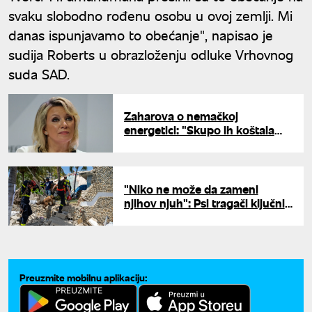
svaku slobodno rođenu osobu u ovoj zemlji. Mi
danas ispunjavamo to obećanje", napisao je
sudija Roberts u obrazloženju odluke Vrhovnog
suda SAD.
Zaharova o nemačkoj
energetici: "Skupo ih koštala
antiruska agenda, uništili su
temelj industruje"
"Niko ne može da zameni
njihov njuh": Psi tragači ključni
u potrazi za preživelima u
Venecueli
Preuzmite mobilnu aplikaciju: