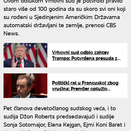
Ovom odlukom Vrhovni sud je potvrdio pravilo
staro više od 100 godina da su skoro svi oni koji
su rođeni u Sjedinjenim Američkim Državama
automatski državljani te zemlje, prenosi CBS
News.
Vrhovni sud odbio zahtev
Trampa: Potvrđena presuda za
zlostavljanje spisateljice Kerol
Politički rat u Francuskoj zbog
vrućina: Premijer optužio
Zelene da lažu o broju smrtnih
slučajeva
Pet članova devetočlanog sudskog veća, i to
sudija Džon Roberts predsedavajući i sudije
Sonja Sotomajor, Elena Kejgan, Ejmi Koni Baret i