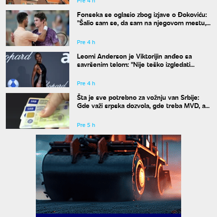
Pre 4 h
Fonseka se oglasio zbog izjave o Đokoviću:
"Šalio sam se, da sam na njegovom mestu,
uradio bih isto"
Pre 4 h
Leomi Anderson je Viktorijin anđeo sa
savršenim telom: "Nije teško izgledati
dobro"
Pre 4 h
Šta je sve potrebno za vožnju van Srbije:
Gde važi srpska dozvola, gde treba MVD, a
gde zelena karta
Pre 5 h