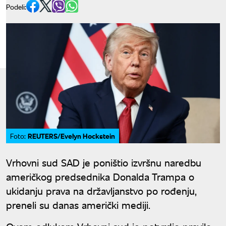
Podeli:
REUTERS/Evelyn Hockstein
Foto:
Vrhovni sud SAD je poništio izvršnu naredbu
američkog predsednika Donalda Trampa o
ukidanju prava na državljanstvo po rođenju,
preneli su danas američki mediji.