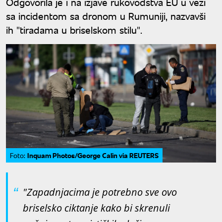
Odgovorila je i na izjave rukovodstva EU u vezi
sa incidentom sa dronom u Rumuniji, nazvavši
ih "tiradama u briselskom stilu".
Inquam Photos/George Calin via REUTERS
Foto:
"Zapadnjacima je potrebno sve ovo
briselsko ciktanje kako bi skrenuli