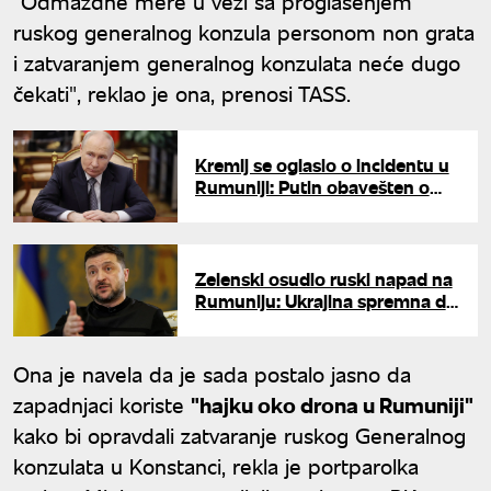
"Odmazdne mere u vezi sa proglašenjem
ruskog generalnog konzula personom non grata
i zatvaranjem generalnog konzulata neće dugo
čekati", reklao je ona, prenosi TASS.
Kremlj se oglasio o incidentu u
Rumuniji: Putin obavešten o
padu drona u Galacu
Zelenski osudio ruski napad na
Rumuniju: Ukrajina spremna da
pruži svu neophodnu podršku
Ona je navela da je sada postalo jasno da
zapadnjaci koriste
"hajku oko drona u Rumuniji"
kako bi opravdali zatvaranje ruskog Generalnog
konzulata u Konstanci, rekla je portparolka