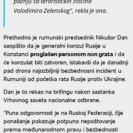
pažnju sa terorističkih zločina
Volodimira Zelenskog", rekla je ona.
Prethodno je rumunski predsednik Nikušor Dan
saopštio da je generalni konzul Rusije u
Konstanci
proglašen personom non grata
i da
će konzulat biti zatvoren, istakavši da je današnji
pad drona najozbiljniji bezbednosni incident u
Rumuniji od početka rata Rusije protiv Ukrajine.
Dan je to rekao na brifingu nakon sastanka
Vrhovnog saveta nacionalne odbrane.
"Puna odgovornost je na Ruskoj Federaciji, čije
ponašanje pokazuje potpuno nepoštovanje
prema međunarodnom pravu i bezbednosti