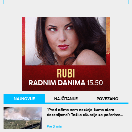
NAJNOVIJE
NAJČITANIJE
POVEZANO
"Pred očima nam nestaje šuma stara
decenijama": Teška situacija sa požarima
širom Srbije, šteta je ogromna
Pre 3 min