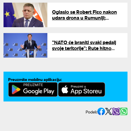
Oglasio se Robert Fico nakon
udara drona u Rumuniji:
"Potrebna hitna komunikacija
EU i Rusije"
"NATO će braniti svaki pedalj
svoje teritorije": Rute hitno
reagovao nakon incidenta u
Rumuniji
Preuzmite mobilnu aplikaciju:
Podeli: