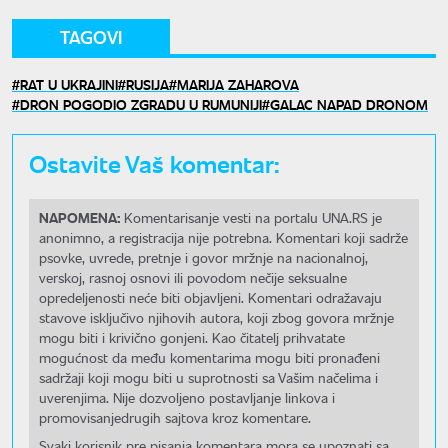
TAGOVI
RAT U UKRAJINI
RUSIJA
MARIJA ZAHAROVA
DRON POGODIO ZGRADU U RUMUNIJI
GALAC NAPAD DRONOM
Ostavite Vaš komentar:
NAPOMENA:
Komentarisanje vesti na portalu UNA.RS je
anonimno, a registracija nije potrebna. Komentari koji sadrže
psovke, uvrede, pretnje i govor mržnje na nacionalnoj,
verskoj, rasnoj osnovi ili povodom nečije seksualne
opredeljenosti neće biti objavljeni. Komentari odražavaju
stavove isključivo njihovih autora, koji zbog govora mržnje
mogu biti i krivično gonjeni. Kao čitatelj prihvatate
mogućnost da među komentarima mogu biti pronađeni
sadržaji koji mogu biti u suprotnosti sa Vašim načelima i
uverenjima. Nije dozvoljeno postavljanje linkova i
promovisanjedrugih sajtova kroz komentare.
Svaki korisnik pre pisanja komentara mora se upoznati sa