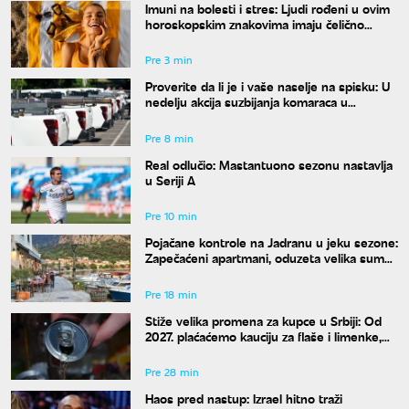
Imuni na bolesti i stres: Ljudi rođeni u ovim
horoskopskim znakovima imaju čelično
zdravlje, a jedan detalj ih potpuno izdvaja
Pre 3 min
Proverite da li je i vaše naselje na spisku: U
nedelju akcija suzbijanja komaraca u
Beogradu
Pre 8 min
Real odlučio: Mastantuono sezonu nastavlja
u Seriji A
Pre 10 min
Pojačane kontrole na Jadranu u jeku sezone:
Zapečaćeni apartmani, oduzeta velika suma
novca
Pre 18 min
Stiže velika promena za kupce u Srbiji: Od
2027. plaćaćemo kauciju za flaše i limenke,
evo kako će se novac dobijati nazad
Pre 28 min
Haos pred nastup: Izrael hitno traži