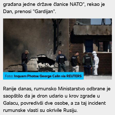
građana jedne države članice NATO", rekao je
Dan, prenosi "Gardijan".
Inquam Photos George Calin via REUTERS
Foto:
Ranije danas, rumunsko Ministarstvo odbrane je
saopštilo da je dron udario u krov zgrade u
Galacu, povredivši dve osobe, a za taj incident
rumunske vlasti su okrivile Rusiju.