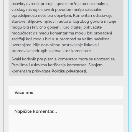
psovke, uvrede, pretnje i govor mržnje na nacionalnoj,
verskoj, rasnoj osnovi ili povodom nečije seksualne
opredeljenosti neće biti objavljeni. Komentari odražavaju
stavove isključivo njihovih autora, koji zbog govora mržnje
mogu biti i krivično gonjeni. Kao čitatelj prihvatate
mogućnost da među komentarima mogu biti pronađeni
sadržaji koji mogu biti u suprotnosti sa Vašim načelima i
uverenjima. Nije dozvoljeno postavljanje linkova i
promovisanjedrugih sajtova kroz komentare.
Svaki korisnik pre pisanja komentara mora se upoznati sa
Pravilima i uslovima korišćenja komentara. Slanjem
Politiku privatnosti.
komentara prihvatate