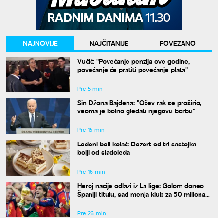
NAJNOVIJE
NAJČITANIJE
POVEZANO
Vučić: "Povećanje penzija ove godine,
povećanje će pratiti povećanje plata"
Pre 5 min
Sin Džona Bajdena: "Očev rak se proširio,
veoma je bolno gledati njegovu borbu"
Pre 15 min
Ledeni beli kolač: Dezert od tri sastojka -
bolji od sladoleda
Pre 16 min
Heroj nacije odlazi iz La lige: Golom doneo
Španiji titulu, sad menja klub za 50 miliona
evra
Pre 26 min