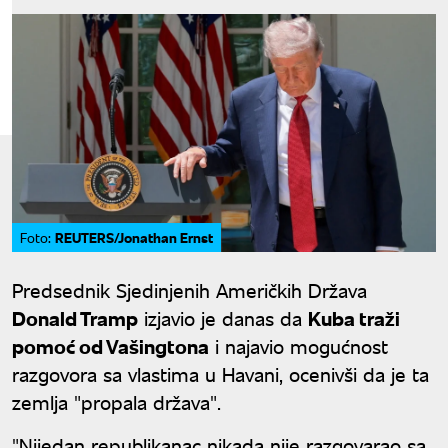
REUTERS/Jonathan Ernst
Foto:
Predsednik Sjedinjenih Američkih Država
Donald Tramp
izjavio je danas da
Kuba traži
pomoć od Vašingtona
i najavio mogućnost
razgovora sa vlastima u Havani, ocenivši da je ta
zemlja "propala država".
"Nijedan republikanac nikada nije razgovarao sa