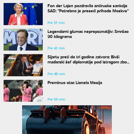
Fon der Lajen pozdravila antiruske sankcije
SAD: "Potrebno je preseći prihode Moskve"
Pre 37 min
Legendarni glumac neprepoznatljiv: Smršao
90 kilograma
Pre 42 min
Sijartu preti do tri godine zatvora: Bivši
mađarski šef diplomatije pod istragom zbog
sumnje na primanje mita
Pre 48 min
Preminuo otac Lionela Mesija
Pre 59 min