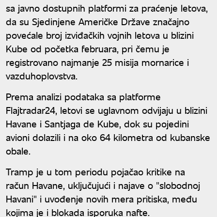
sa javno dostupnih platformi za praćenje letova,
da su Sjedinjene Američke Države značajno
povećale broj izviđačkih vojnih letova u blizini
Kube od početka februara, pri čemu je
registrovano najmanje 25 misija mornarice i
vazduhoplovstva.
Prema analizi podataka sa platforme
Flajtradar24, letovi se uglavnom odvijaju u blizini
Havane i Santjaga de Kube, dok su pojedini
avioni dolazili i na oko 64 kilometra od kubanske
obale.
Tramp je u tom periodu pojačao kritike na
račun Havane, uključujući i najave o "slobodnoj
Havani" i uvođenje novih mera pritiska, među
kojima je i blokada isporuka nafte.