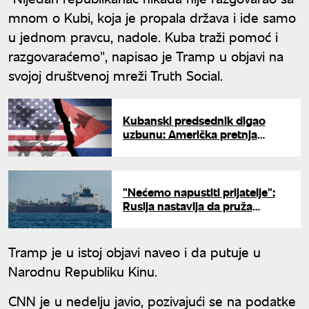
mnom o Kubi, koja je propala država i ide samo
u jednom pravcu, nadole. Kuba traži pomoć i
razgovaraćemo", napisao je Tramp u objavi na
svojoj društvenoj mreži Truth Social.
Kubanski predsednik digao
uzbunu: Američka pretnja
dostigla neviđen nivo, Tramp
razmatra vojnu silu
"Nećemo napustiti prijatelje":
Rusija nastavlja da pruža
humanitarnu pomoć Kubi
Tramp je u istoj objavi naveo i da putuje u
Narodnu Republiku Kinu.
CNN je u nedelju javio, pozivajući se na podatke