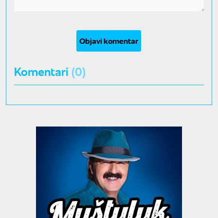
Objavi komentar
Komentari
(0)