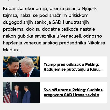
Kubanska ekonomija, prema pisanju Njujork
tajmsa, nalazi se pod snažnim pritiskom
dugogodišnjih sankcija SAD i unutrašnjih
problema, dok su dodatne teškoće nastale
nakon gubitka saveznika u Venecueli, odnosno
hapšenja venecuelanskog predsednika Nikolasa
Madura.
Tramp pred odlazak u Peking:
Radujem se putovanju u Kinu,
Si je lider koga svi poštuju
Sve oči uprte u Peking: Sudbina
pregovora SAD i Irana zavisi od
sastanka Trampa i Si Đinpinga