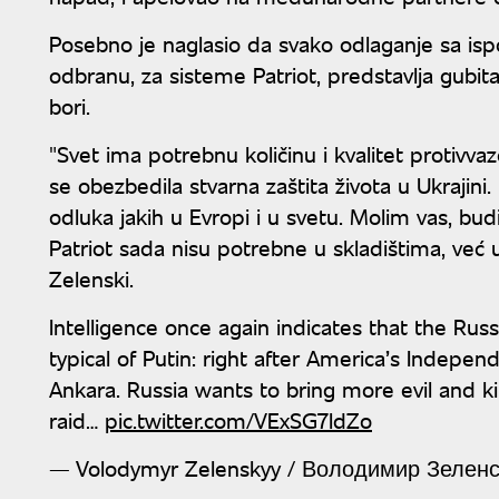
Posebno je naglasio da svako odlaganje sa is
odbranu, za sisteme Patriot, predstavlja gubita
bori.
"Svet ima potrebnu količinu i kvalitet protiv
se obezbedila stvarna zaštita života u Ukrajini.
odluka jakih u Evropi i u svetu. Molim vas, budi
Patriot sada nisu potrebne u skladištima, već u 
Zelenski.
Intelligence once again indicates that the Russ
typical of Putin: right after America’s Inde
Ankara. Russia wants to bring more evil and ki
raid…
pic.twitter.com/VExSG7ldZo
— Volodymyr Zelenskyy / Володимир Зелен