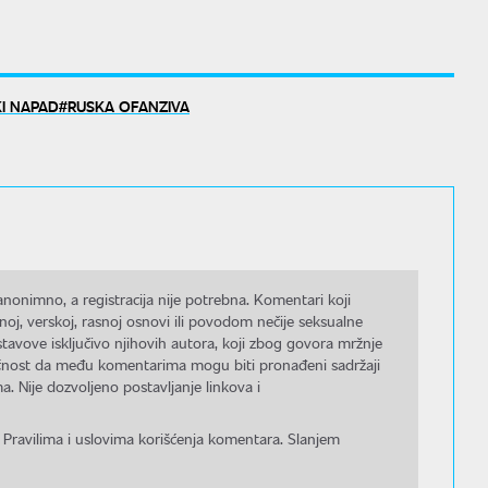
I NAPAD
RUSKA OFANZIVA
nonimno, a registracija nije potrebna. Komentari koji
noj, verskoj, rasnoj osnovi ili povodom nečije seksualne
stavove isključivo njihovih autora, koji zbog govora mržnje
gućnost da među komentarima mogu biti pronađeni sadržaji
a. Nije dozvoljeno postavljanje linkova i
 Pravilima i uslovima korišćenja komentara. Slanjem