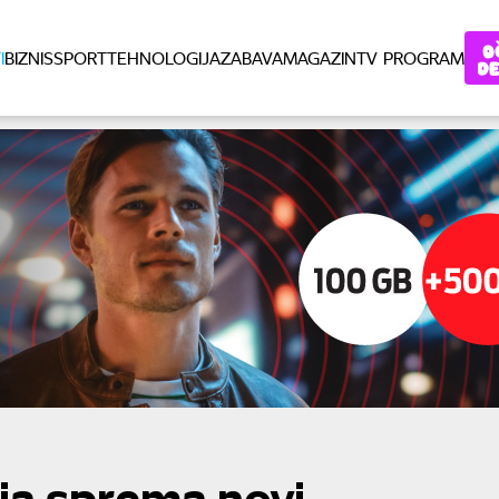
I
BIZNIS
SPORT
TEHNOLOGIJA
ZABAVA
MAGAZIN
TV PROGRAM
ija sprema novi