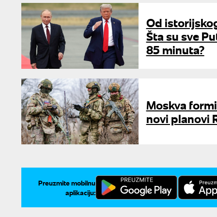
Od istorijsko
Šta su sve Pu
85 minuta?
Moskva formi
novi planovi 
Preuzmite mobilnu
aplikaciju: