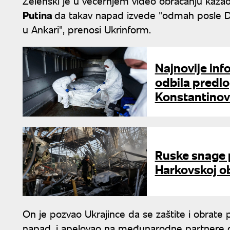
Zelenski je u večernjem video obraćanju kaz
Putina
da takav napad izvede "odmah posle D
u Ankari", prenosi Ukrinform.
Najnovije inf
odbila predlo
Konstantinov
Ruske snage 
Harkovskoj ob
On je pozvao Ukrajince da se zaštite i obrate
napad, i apelovao na međunarodne partnere d