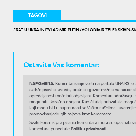
TAGOVI
RAT U UKRAJINI
VLADIMIR PUTIN
VOLODIMIR ZELENSKI
RUSK
Ostavite Vaš komentar:
NAPOMENA:
Komentarisanje vesti na portalu UNA.RS je a
sadrže psovke, uvrede, pretnje i govor mržnje na nacional
opredeljenosti neće biti objavljeni. Komentari odražavaju 
mogu biti i krivično gonjeni. Kao čitatelj prihvatate mo
koji mogu biti u suprotnosti sa Vašim načelima i uverenjim
promovisanjedrugih sajtova kroz komentare.
Svaki korisnik pre pisanja komentara mora se upoznati sa
Politiku privatnosti.
komentara prihvatate