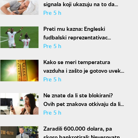
signala koji ukazuju na to da
partner krije aferu
Pre 5 h
Preti mu kazna: Engleski
fudbalski reprezentativac
optužen za napad u noćnom
Pre 5 h
klubu
Kako se meri temperatura
vazduha i zašto je gotovo uvek
niža od one koju pokazuju naši
Pre 5 h
termometri
Ne znate da li ste blokirani?
Ovih pet znakova otkivaju da li
se nalazite na nečijoj "crnoj listi"
Pre 5 h
Zaradili 600.000 dolara, pa
skoro bankrotirali: Neverovatna