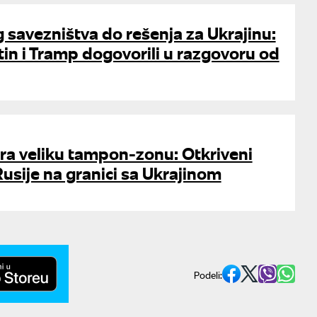
g savezništva do rešenja za Ukrajinu:
tin i Tramp dogovorili u razgovoru od
ra veliku tampon-zonu: Otkriveni
Rusije na granici sa Ukrajinom
Podeli: