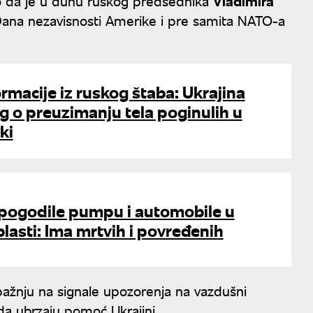
ao da je u duhu ruskog predsednika
Vladimira
ana nezavisnosti Amerike i pre samita NATO-a
ormacije iz ruskog štaba: Ukrajina
g o preuzimanju tela poginulih u
ki
pogodile pumpu i automobile u
lasti: Ima mrtvih i povređenih
 pažnju na signale upozorenja na vazdušni
a ubrzaju pomoć Ukrajini.