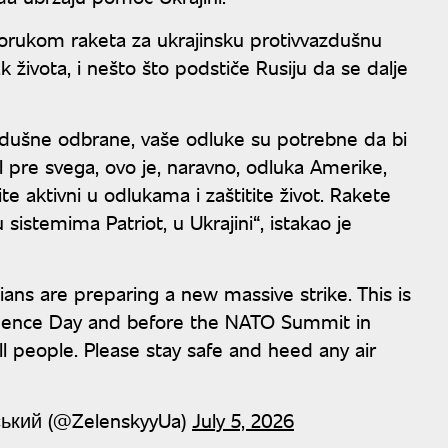
porukom raketa za ukrajinsku protivvazdušnu
k života, i nešto što podstiče Rusiju da se dalje
vazdušne odbrane, vaše odluke su potrebne da bi
 I pre svega, ovo je, naravno, odluka Amerike,
te aktivni u odlukama i zaštitite život. Rakete
sistemima Patriot, u Ukrajini“, istakao je
ians are preparing a new massive strike. This is
pendence Day and before the NATO Summit in
ll people. Please stay safe and heed any air
ський (@ZelenskyyUa)
July 5, 2026