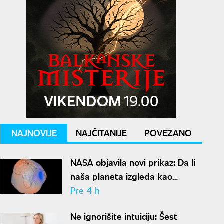
NAJNOVIJE
NAJČITANIJE
POVEZANO
NASA objavila novi prikaz: Da li
naša planeta izgleda kao
krompir ili kao plavi kliker?
Pre 4 h
Ne ignorišite intuiciju: Šest