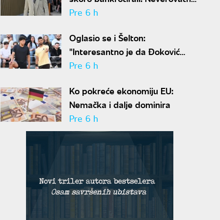
ispovest Meta Dejmona o paklu
Pre 6 h
kroz koji je prošao
Oglasio se i Šelton:
"Interesantno je da Đoković
predlaže skraćenje mečeva..."
Pre 6 h
Ko pokreće ekonomiju EU:
Nemačka i dalje dominira
Pre 6 h