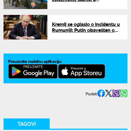
Novorosijsku: Hitno se oglasio
FSB
Kremlj se oglasio o incidentu u
Rumuniji: Putin obavešten o
padu drona u Galacu
Preuzmite mobilnu aplikaciju:
Podeli:
TAGOVI