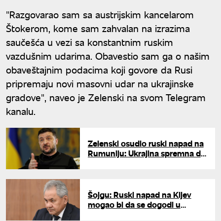
"Razgovarao sam sa austrijskim kancelarom
Štokerom, kome sam zahvalan na izrazima
saučešća u vezi sa konstantnim ruskim
vazdušnim udarima. Obavestio sam ga o našim
obaveštajnim podacima koji govore da Rusi
pripremaju novi masovni udar na ukrajinske
gradove", naveo je Zelenski na svom Telegram
kanalu.
Zelenski osudio ruski napad na
Rumuniju: Ukrajina spremna da
pruži svu neophodnu podršku
Šojgu: Ruski napad na Kijev
mogao bi da se dogodi u
svakom trenutku