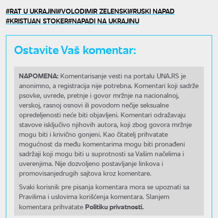
RAT U UKRAJINI
VOLODIMIR ZELENSKI
RUSKI NAPAD
KRISTIJAN STOKER
NAPADI NA UKRAJINU
Ostavite Vaš komentar:
NAPOMENA:
Komentarisanje vesti na portalu UNA.RS je
anonimno, a registracija nije potrebna. Komentari koji sadrže
psovke, uvrede, pretnje i govor mržnje na nacionalnoj,
verskoj, rasnoj osnovi ili povodom nečije seksualne
opredeljenosti neće biti objavljeni. Komentari odražavaju
stavove isključivo njihovih autora, koji zbog govora mržnje
mogu biti i krivično gonjeni. Kao čitatelj prihvatate
mogućnost da među komentarima mogu biti pronađeni
sadržaji koji mogu biti u suprotnosti sa Vašim načelima i
uverenjima. Nije dozvoljeno postavljanje linkova i
promovisanjedrugih sajtova kroz komentare.
Svaki korisnik pre pisanja komentara mora se upoznati sa
Pravilima i uslovima korišćenja komentara. Slanjem
Politiku privatnosti.
komentara prihvatate