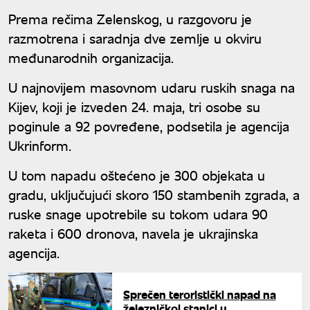
Prema rečima Zelenskog, u razgovoru je
razmotrena i saradnja dve zemlje u okviru
međunarodnih organizacija.
U najnovijem masovnom udaru ruskih snaga na
Kijev, koji je izveden 24. maja, tri osobe su
poginule a 92 povređene, podsetila je agencija
Ukrinform.
U tom napadu oštećeno je 300 objekata u
gradu, uključujući skoro 150 stambenih zgrada, a
ruske snage upotrebile su tokom udara 90
raketa i 600 dronova, navela je ukrajinska
agencija.
Sprečen teroristički napad na
železničkoj stanici u