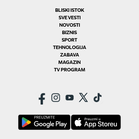
BLISKI ISTOK
SVE VESTI
NOVOSTI
BIZNIS
SPORT
TEHNOLOGIJA
ZABAVA
MAGAZIN
TV PROGRAM