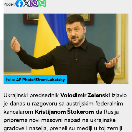
Podeli:
AP Photo/Efrem Lukatsky
Foto:
Ukrajinski predsednik
Volodimir Zelenski
izjavio
je danas u razgovoru sa austrijskim federalnim
kancelarom
Kristijanom Štokerom
da Rusija
priprema novi masovni napad na ukrajinske
gradove i naselja, preneli su mediji u toj zemlji.