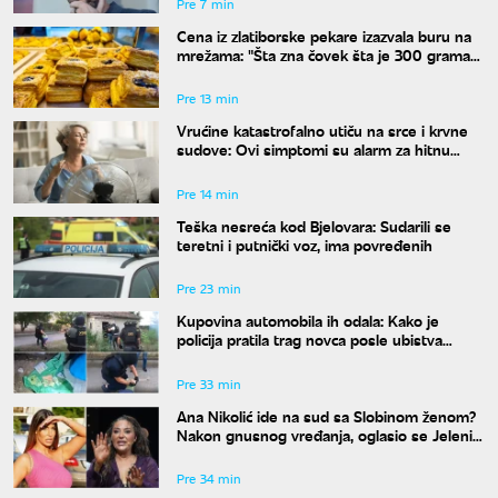
Pre 7 min
Cena iz zlatiborske pekare izazvala buru na
mrežama: "Šta zna čovek šta je 300 grama
žužua"
Pre 13 min
Vrućine katastrofalno utiču na srce i krvne
sudove: Ovi simptomi su alarm za hitnu
reakciju
Pre 14 min
Teška nesreća kod Bjelovara: Sudarili se
teretni i putnički voz, ima povređenih
Pre 23 min
Kupovina automobila ih odala: Kako je
policija pratila trag novca posle ubistva
piljara (73) na Karaburmi
Pre 33 min
Ana Nikolić ide na sud sa Slobinom ženom?
Nakon gnusnog vređanja, oglasio se Jelenin
advokat
Pre 34 min