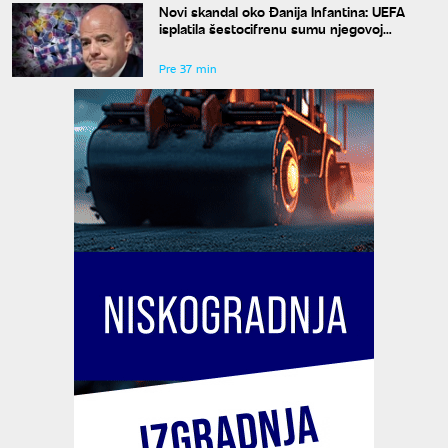
Novi skandal oko Đanija Infantina: UEFA
isplatila šestocifrenu sumu njegovoj
navodnoj ljubavnici
Pre 37 min