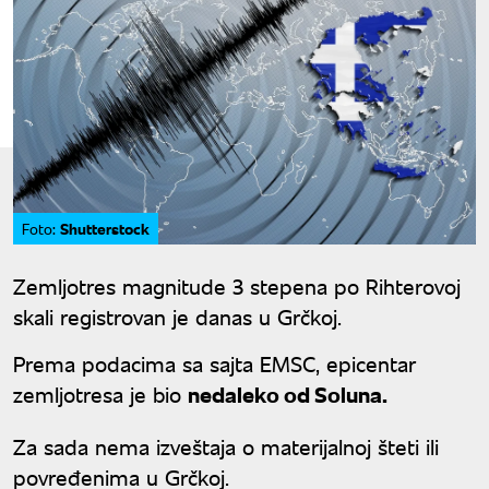
Shutterstock
Foto:
Zemljotres magnitude 3 stepena po Rihterovoj
skali registrovan je danas u Grčkoj.
Prema podacima sa sajta EMSC, epicentar
zemljotresa je bio
nedaleko od Soluna.
Za sada nema izveštaja o materijalnoj šteti ili
povređenima u Grčkoj.