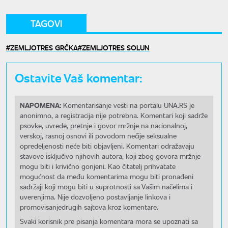
TAGOVI
ZEMLJOTRES GRČKA
ZEMLJOTRES SOLUN
Ostavite Vaš komentar:
NAPOMENA:
Komentarisanje vesti na portalu UNA.RS je
anonimno, a registracija nije potrebna. Komentari koji sadrže
psovke, uvrede, pretnje i govor mržnje na nacionalnoj,
verskoj, rasnoj osnovi ili povodom nečije seksualne
opredeljenosti neće biti objavljeni. Komentari odražavaju
stavove isključivo njihovih autora, koji zbog govora mržnje
mogu biti i krivično gonjeni. Kao čitatelj prihvatate
mogućnost da među komentarima mogu biti pronađeni
sadržaji koji mogu biti u suprotnosti sa Vašim načelima i
uverenjima. Nije dozvoljeno postavljanje linkova i
promovisanjedrugih sajtova kroz komentare.
Svaki korisnik pre pisanja komentara mora se upoznati sa