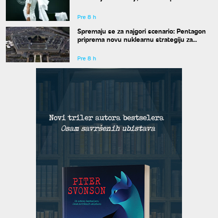
kraće mečeve"
Pre 8 h
Spremaju se za najgori scenario: Pentagon
priprema novu nuklearnu strategiju za
eventualni sukob sa Rusijom i Kinom
Pre 8 h