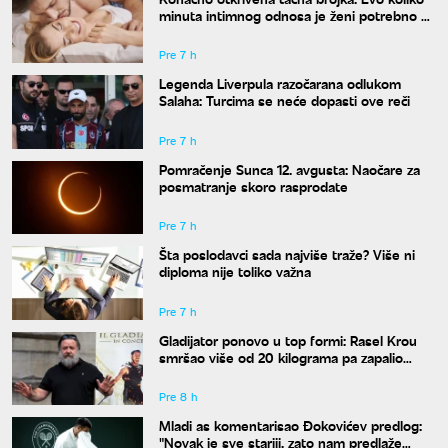
minuta intimnog odnosa je ženi potrebno da
bi bila potpuno zadovoljna
Pre 7 h
Legenda Liverpula razočarana odlukom
Salaha: Turcima se neće dopasti ove reči
Pre 7 h
Pomračenje Sunca 12. avgusta: Naočare za
posmatranje skoro rasprodate
Pre 7 h
Šta poslodavci sada najviše traže? Više ni
diploma nije toliko važna
Pre 7 h
Gladijator ponovo u top formi: Rasel Krou
smršao više od 20 kilograma pa zapalio
društvene mreže novim izgledom
Pre 8 h
Mladi as komentarisao Đokovićev predlog:
"Novak je sve stariji, zato nam predlaže