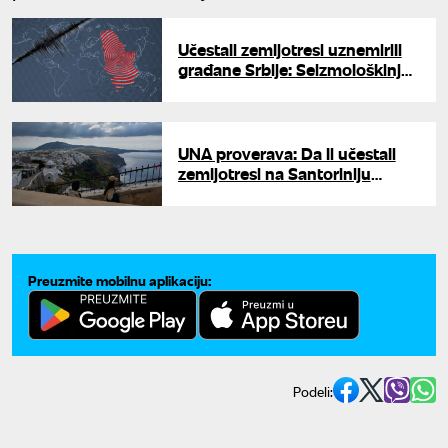
Učestali zemljotresi uznemirili
građane Srbije: Seizmološkinja
otkriva da li postoji opasnost
od jačeg udara
UNA proverava: Da li učestali
zemljotresi na Santoriniju
smanjuju interesovanje naših
turista za Grčku
Preuzmite mobilnu aplikaciju:
Podeli: