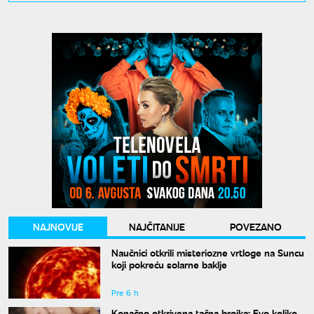
NAJNOVIJE
NAJČITANIJE
POVEZANO
Naučnici otkrili misteriozne vrtloge na Suncu
koji pokreću solarne baklje
Pre 6 h
Konačno otkrivena tačna brojka: Evo koliko