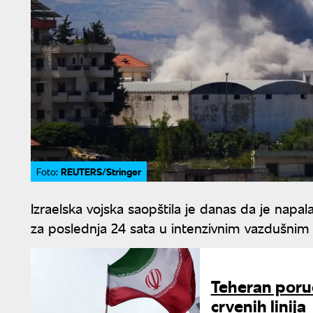
REUTERS/Stringer
Foto:
Izraelska vojska saopštila je danas da je napal
za poslednja 24 sata u intenzivnim vazdušnim
Teheran poru
crvenih linija