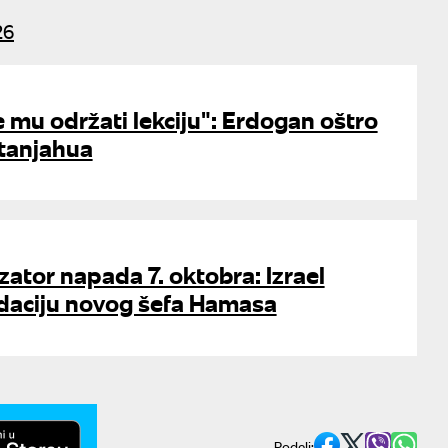
26
 mu održati lekciju": Erdogan oštro
etanjahua
zator napada 7. oktobra: Izrael
idaciju novog šefa Hamasa
Podeli: