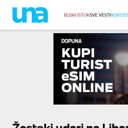
BLISKI ISTOK
SVE VESTI
NOVOST
Žestoki udari na Liban