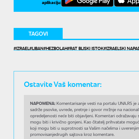
aplikaciju:
TAGOVI
IZRAEL
LIBAN
HEZBOLAH
RAT BLISKI ISTOK
IZRAELSKI NAPA
Ostavite Vaš komentar:
NAPOMENA:
Komentarisanje vesti na portalu UNA.RS je a
sadrže psovke, uvrede, pretnje i govor mržnje na nacional
opredeljenosti neće biti objavljeni. Komentari odražavaju 
mogu biti i krivično gonjeni. Kao čitatelj prihvatate mo
koji mogu biti u suprotnosti sa Vašim načelima i uverenjim
promovisanjedrugih sajtova kroz komentare.