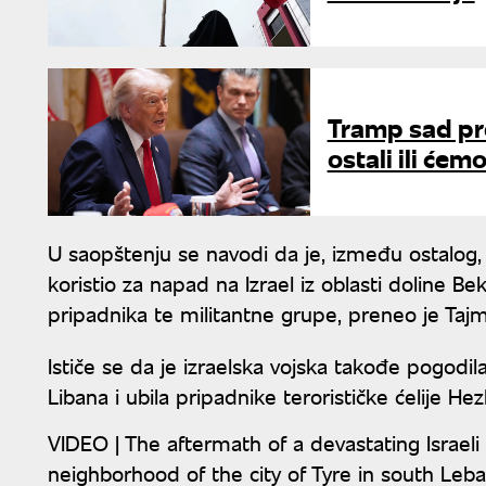
Tramp sad pre
ostali ili ć
U saopštenju se navodi da je, između ostalog,
koristio za napad na Izrael iz oblasti doline B
pripadnika te militantne grupe, preneo je Tajms
Ističe se da je izraelska vojska takođe pogodila
Libana i ubila pripadnike terorističke ćelije He
VIDEO | The aftermath of a devastating Israeli a
neighborhood of the city of Tyre in south Leb