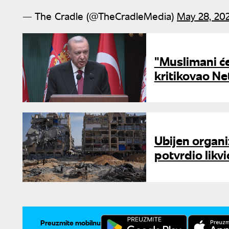
— The Cradle (@TheCradleMedia)
May 28, 20
"Muslimani će
kritikovao N
Ubijen organi
potvrdio likv
Preuzmite mobilnu