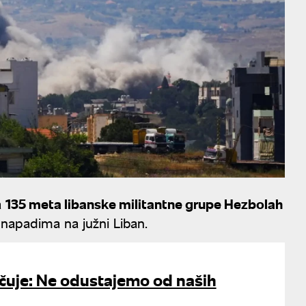
a
135 meta libanske militantne grupe Hezbolah
 napadima na južni Liban.
čuje: Ne odustajemo od naših