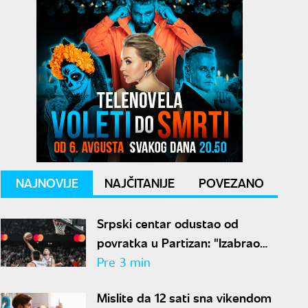
NAJNOVIJE
NAJČITANIJE
POVEZANO
Srpski centar odustao od
povratka u Partizan: "Izabrao
sam Hapoel zbog Obradovića"
Pre 3 min
Mislite da 12 sati sna vikendom