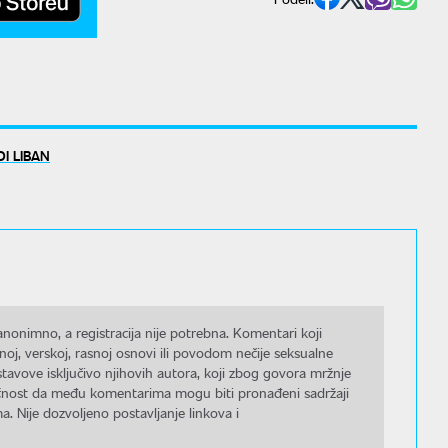
DI LIBAN
nonimno, a registracija nije potrebna. Komentari koji
noj, verskoj, rasnoj osnovi ili povodom nečije seksualne
stavove isključivo njihovih autora, koji zbog govora mržnje
gućnost da među komentarima mogu biti pronađeni sadržaji
a. Nije dozvoljeno postavljanje linkova i