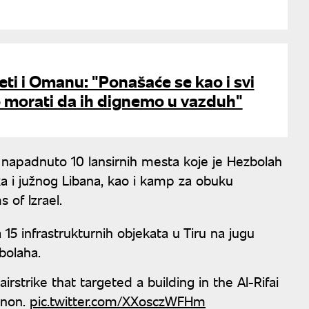
ti i Omanu: "Ponašaće se kao i svi
emo morati da ih dignemo u vazduh"
 napadnuto 10 lansirnih mesta koje je Hezbolah
eka i južnog Libana, kao i kamp za obuku
 of Izrael.
 15 infrastrukturnih objekata u Tiru na jugu
zbolaha.
irstrike that targeted a building in the Al-Rifai
anon.
pic.twitter.com/XXosczWFHm