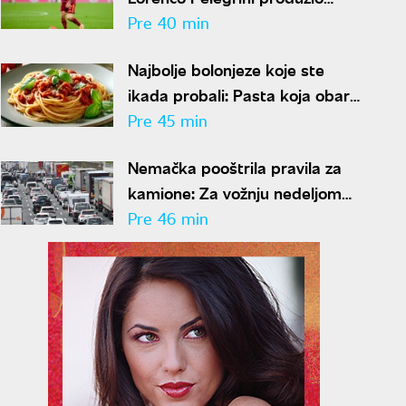
ugovor sa Romom
Pre 40 min
Najbolje bolonjeze koje ste
ikada probali: Pasta koja obara
sa nogu
Pre 45 min
Nemačka pooštrila pravila za
kamione: Za vožnju nedeljom
kazna i do 570 evra
Pre 46 min