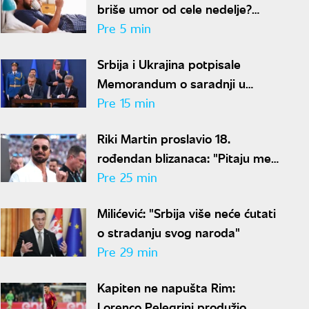
briše umor od cele nedelje?
Stručnjaci imaju loše vesti
Pre 5 min
Srbija i Ukrajina potpisale
Memorandum o saradnji u
oblasti zdravlja životinja i
Pre 15 min
bezbednosti hrane
Riki Martin proslavio 18.
rođendan blizanaca: "Pitaju me
zašto imaju dva oca"
Pre 25 min
Milićević: "Srbija više neće ćutati
o stradanju svog naroda"
Pre 29 min
Kapiten ne napušta Rim:
Lorenco Pelegrini produžio