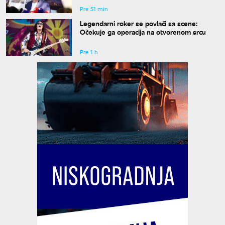
Pre 51 min
Legendarni roker se povlači sa scene:
Očekuje ga operacija na otvorenom srcu
Pre 1 h