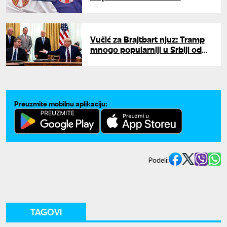
upozorava na sporno pitanje
granica
Vučić za Brajtbart njuz: Tramp
mnogo popularniji u Srbiji od
bilo kog američkog lidera
Preuzmite mobilnu aplikaciju:
Podeli:
TAGOVI