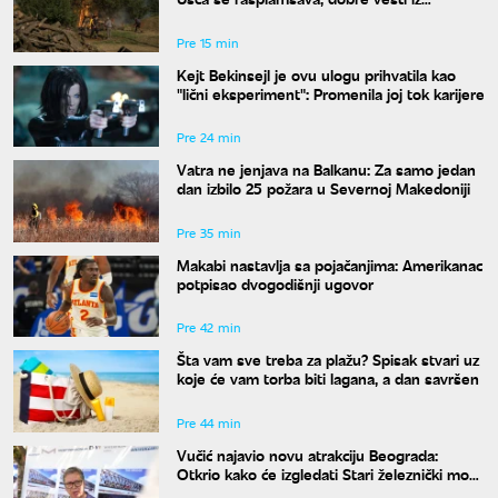
Deliblata
Pre 15 min
Kejt Bekinsejl je ovu ulogu prihvatila kao
"lični eksperiment": Promenila joj tok karijere
Pre 24 min
Vatra ne jenjava na Balkanu: Za samo jedan
dan izbilo 25 požara u Severnoj Makedoniji
Pre 35 min
Makabi nastavlja sa pojačanjima: Amerikanac
potpisao dvogodišnji ugovor
Pre 42 min
Šta vam sve treba za plažu? Spisak stvari uz
koje će vam torba biti lagana, a dan savršen
Pre 44 min
Vučić najavio novu atrakciju Beograda:
Otkrio kako će izgledati Stari železnički most
i kada će biti gotov