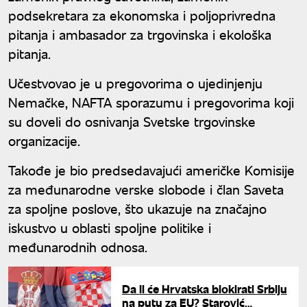
podsekretara za ekonomska i poljoprivredna
pitanja i ambasador za trgovinska i ekološka
pitanja.
Učestvovao je u pregovorima o ujedinjenju
Nemačke, NAFTA sporazumu i pregovorima koji
su doveli do osnivanja Svetske trgovinske
organizacije.
Takođe je bio predsedavajući američke Komisije
za međunarodne verske slobode i član Saveta
za spoljne poslove, što ukazuje na značajno
iskustvo u oblasti spoljne politike i
međunarodnih odnosa.
Da li će Hrvatska blokirati Srbiju
na putu za EU? Starović