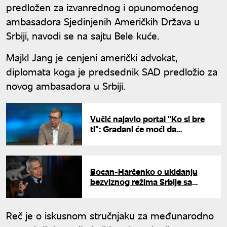
predložen za izvanrednog i opunomoćenog
ambasadora Sjedinjenih Američkih Država u
Srbiji, navodi se na sajtu Bele kuće.
Majkl Jang je cenjeni američki advokat,
diplomata koga je predsednik SAD predložio za
novog ambasadora u Srbiji.
Vučić najavio portal "Ko si bre
ti": Građani će moći da
prijavljuju bahatost funkcionera
Bocan-Harčenko o ukidanju
bezviznog režima Srbije sa
Rusijom: "Odluka je na
Beogradu, verujemo da će biti
racionalna"
Reč je o iskusnom stručnjaku za međunarodno