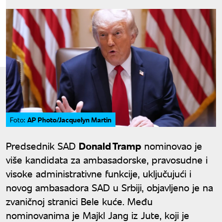
AP Photo/Jacquelyn Martin
Foto:
Predsednik SAD
Donald Tramp
nominovao je
više kandidata za ambasadorske, pravosudne i
visoke administrativne funkcije, uključujući i
novog ambasadora SAD u Srbiji, objavljeno je na
zvaničnoj stranici Bele kuće. Među
nominovanima je Majkl Jang iz Jute, koji je