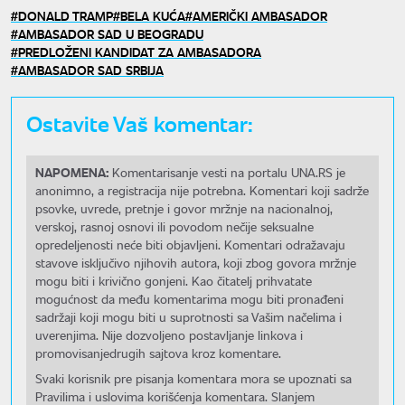
DONALD TRAMP
BELA KUĆA
AMERIČKI AMBASADOR
AMBASADOR SAD U BEOGRADU
PREDLOŽENI KANDIDAT ZA AMBASADORA
AMBASADOR SAD SRBIJA
Ostavite Vaš komentar:
NAPOMENA:
Komentarisanje vesti na portalu UNA.RS je
anonimno, a registracija nije potrebna. Komentari koji sadrže
psovke, uvrede, pretnje i govor mržnje na nacionalnoj,
verskoj, rasnoj osnovi ili povodom nečije seksualne
opredeljenosti neće biti objavljeni. Komentari odražavaju
stavove isključivo njihovih autora, koji zbog govora mržnje
mogu biti i krivično gonjeni. Kao čitatelj prihvatate
mogućnost da među komentarima mogu biti pronađeni
sadržaji koji mogu biti u suprotnosti sa Vašim načelima i
uverenjima. Nije dozvoljeno postavljanje linkova i
promovisanjedrugih sajtova kroz komentare.
Svaki korisnik pre pisanja komentara mora se upoznati sa
Pravilima i uslovima korišćenja komentara. Slanjem