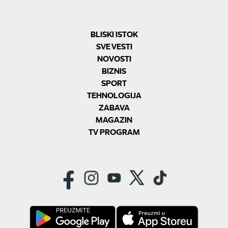
BLISKI ISTOK
SVE VESTI
NOVOSTI
BIZNIS
SPORT
TEHNOLOGIJA
ZABAVA
MAGAZIN
TV PROGRAM