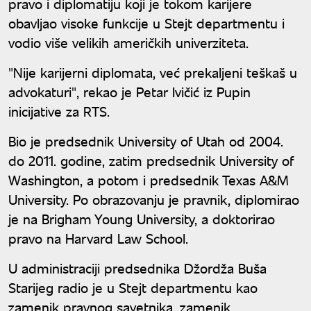
pravo i diplomatiju koji je tokom karijere
obavljao visoke funkcije u Stejt departmentu i
vodio više velikih američkih univerziteta.
"Nije karijerni diplomata, već prekaljeni teškaš u
advokaturi", rekao je Petar Ivičić iz Pupin
inicijative za RTS.
Bio je predsednik University of Utah od 2004.
do 2011. godine, zatim predsednik University of
Washington, a potom i predsednik Texas A&M
University. Po obrazovanju je pravnik, diplomirao
je na Brigham Young University, a doktorirao
pravo na Harvard Law School.
U administraciji predsednika Džordža Buša
Starijeg radio je u Stejt departmentu kao
zamenik pravnog savetnika, zamenik