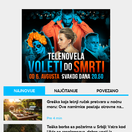
NAJNOVIJE
NAJČITANIJE
POVEZANO
Greška koja letnji ručak pretvara u noćnu
moru: Ove namirnice postaju otrovne na
vrućinama
Pre 4 min
Teška borba sa požarima u Srbiji: Vatra kod
Ušća se rasplamsava, dobre vesti iz