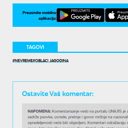
Preuzmite mobilnu
aplikaciju:
TAGOVI
NEVREME
OBLACI JAGODINA
Ostavite Vaš komentar:
NAPOMENA:
Komentarisanje vesti na portalu UNA.RS je a
sadrže psovke, uvrede, pretnje i govor mržnje na nacional
opredeljenosti neće biti objavljeni. Komentari odražavaju 