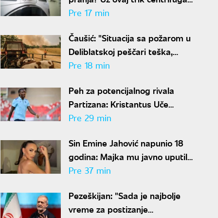
će biti mnogo tiša
Pre 17 min
Čaušić: "Situacija sa požarom u
Deliblatskoj peščari teška,
prioritet da niko ne strada"
Pre 18 min
Peh za potencijalnog rivala
Partizana: Kristantus Uče
propustiće celu sezonu zbog
Pre 29 min
teške povede kolena
Sin Emine Jahović napunio 18
godina: Majka mu javno uputila
čestitku o kojoj se priča
Pre 37 min
Pezeškijan: "Sada je najbolje
vreme za postizanje