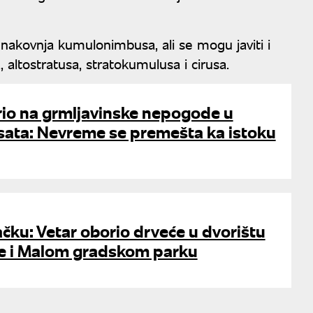
nakovnja kumulonimbusa, ali se mogu javiti i
 altostratusa, stratokumulusa i cirusa.
o na grmljavinske nepogode u
sata: Nevreme se premešta ka istoku
ku: Vetar oborio drveće u dvorištu
e i Malom gradskom parku