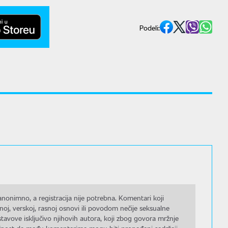
Podeli:
nonimno, a registracija nije potrebna. Komentari koji
noj, verskoj, rasnoj osnovi ili povodom nečije seksualne
stavove isključivo njihovih autora, koji zbog govora mržnje