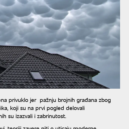
 privuklo jer pažnju brojnih građana zbog
ka, koji su na prvi pogled delovali
 su izazvali i zabrinutost.
i, teoriji zavere niti o uticaju moderne