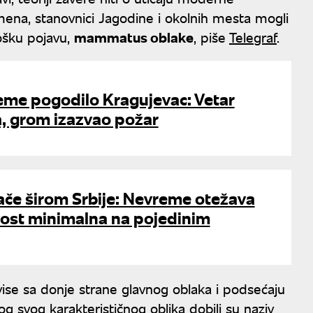
mena, stanovnici Jagodine i okolnih mesta mogli
ošku pojavu,
mammatus oblake
, piše
Telegraf
.
eme pogodilo Kragujevac: Vetar
a, grom izazvao požar
ače širom Srbije: Nevreme otežava
ivost minimalna na pojedinim
ise sa donje strane glavnog oblaka i podsećaju
 svog karakterističnog oblika dobili su naziv