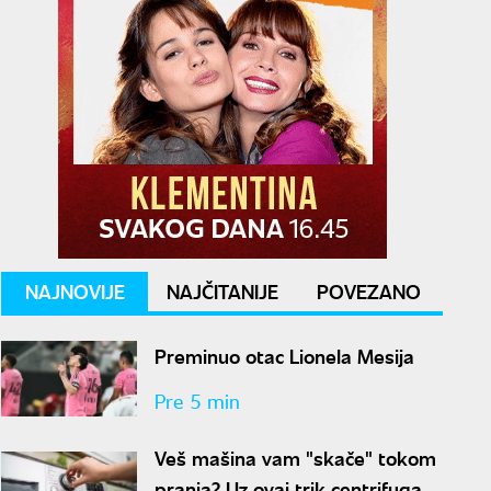
NAJNOVIJE
NAJČITANIJE
POVEZANO
Preminuo otac Lionela Mesija
Pre 5 min
Veš mašina vam "skače" tokom
pranja? Uz ovaj trik centrifuga