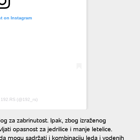
st on Instagram
y 192.RS (@192_rs)
azlog za zabrinutost. Ipak, zbog izraženog
jati opasnost za jedrilice i manje letelice.
ada mogu sadržati i kombinaciju leda i vodenih