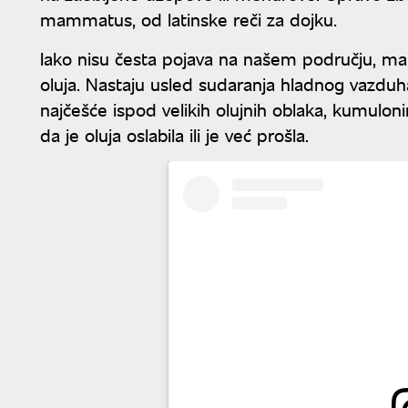
mammatus, od latinske reči za dojku.
Iako nisu česta pojava na našem području, m
oluja. Nastaju usled sudaranja hladnog vazduha
najčešće ispod velikih olujnih oblaka, kumulo
da je oluja oslabila ili je već prošla.