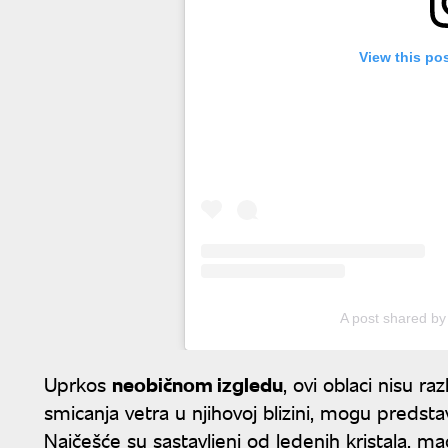
View this po
A post shared b
Uprkos
neobičnom izgledu
, ovi oblaci nisu r
smicanja vetra u njihovoj blizini, mogu predstavl
Najčešće su sastavljeni od ledenih kristala, m