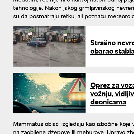
tehnologije. Nakon jakog grmljavinskog nevre
su da posmatraju retku, ali poznatu meteorol
Strašno nevr
obarao stabl
Oprez za voz
vožnju, vidlj
deonicama
Mammatus oblaci izgledaju kao izbočine koje v
na zaobljene džepove ili mehurove. Upravo zbog