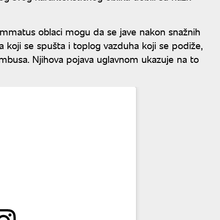
ammatus oblaci mogu da se jave nakon snažnih
 koji se spušta i toplog vazduha koji se podiže,
nimbusa. Njihova pojava uglavnom ukazuje na to