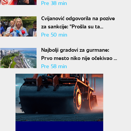
sporazuma"
Pre 38 min
Cvijanović odgovorila na pozive
za sankcije: "Prošla su ta
vremena"
Pre 50 min
Najbolji gradovi za gurmane:
Prvo mesto niko nije očekivao -
ovde nećete ostati gladni
Pre 58 min