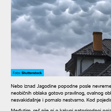
Shutterstock
Foto:
Nebo iznad Jagodine popodne posle nevremena
neobičnih oblaka gotovo pravilnog, ovalnog obli
nesvakidašnje i pomalo nestvarno. Kod pojedinih
Međutim, reč nije ni o kakvoj natprirodnoj pojav