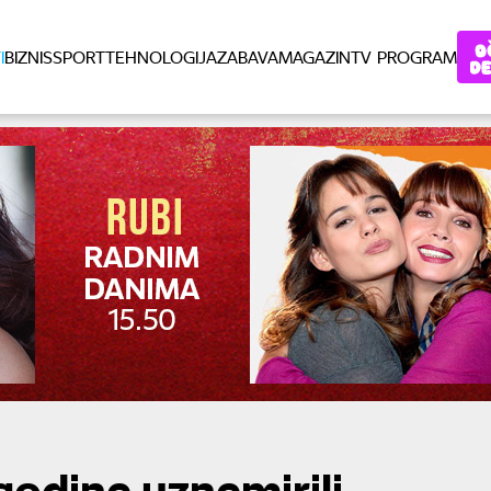
I
BIZNIS
SPORT
TEHNOLOGIJA
ZABAVA
MAGAZIN
TV PROGRAM
godine uznemirili