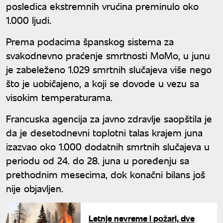
posledica ekstremnih vrućina preminulo oko
1.000 ljudi.
Prema podacima španskog sistema za
svakodnevno praćenje smrtnosti MoMo, u junu
je zabeleženo 1.029 smrtnih slučajeva više nego
što je uobičajeno, a koji se dovode u vezu sa
visokim temperaturama.
Francuska agencija za javno zdravlje saopštila je
da je desetodnevni toplotni talas krajem juna
izazvao oko 1.000 dodatnih smrtnih slučajeva u
periodu od 24. do 28. juna u poređenju sa
prethodnim mesecima, dok konačni bilans još
nije objavljen.
Letnje nevreme i požari, dve