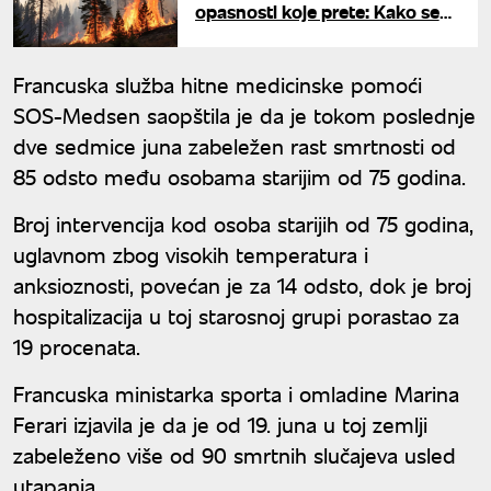
opasnosti koje prete: Kako se
zaštititi?
Francuska služba hitne medicinske pomoći
SOS-Medsen saopštila je da je tokom poslednje
dve sedmice juna zabeležen rast smrtnosti od
85 odsto među osobama starijim od 75 godina.
Broj intervencija kod osoba starijih od 75 godina,
uglavnom zbog visokih temperatura i
anksioznosti, povećan je za 14 odsto, dok je broj
hospitalizacija u toj starosnoj grupi porastao za
19 procenata.
Francuska ministarka sporta i omladine Marina
Ferari izjavila je da je od 19. juna u toj zemlji
zabeleženo više od 90 smrtnih slučajeva usled
utapanja.