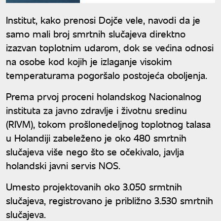
Institut, kako prenosi Dojče vele, navodi da je
samo mali broj smrtnih slučajeva direktno
izazvan toplotnim udarom, dok se većina odnosi
na osobe kod kojih je izlaganje visokim
temperaturama pogoršalo postojeća oboljenja.
Prema prvoj proceni holandskog Nacionalnog
instituta za javno zdravlje i životnu sredinu
(RIVM), tokom prošlonedeljnog toplotnog talasa
u Holandiji zabeleženo je oko 480 smrtnih
slučajeva više nego što se očekivalo, javlja
holandski javni servis NOS.
Umesto projektovanih oko 3.050 srmtnih
slučajeva, registrovano je približno 3.530 smrtnih
slučajeva.