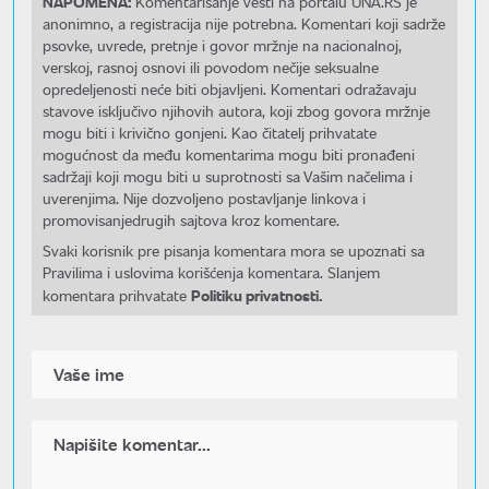
NAPOMENA:
Komentarisanje vesti na portalu UNA.RS je
anonimno, a registracija nije potrebna. Komentari koji sadrže
psovke, uvrede, pretnje i govor mržnje na nacionalnoj,
verskoj, rasnoj osnovi ili povodom nečije seksualne
opredeljenosti neće biti objavljeni. Komentari odražavaju
stavove isključivo njihovih autora, koji zbog govora mržnje
mogu biti i krivično gonjeni. Kao čitatelj prihvatate
mogućnost da među komentarima mogu biti pronađeni
sadržaji koji mogu biti u suprotnosti sa Vašim načelima i
uverenjima. Nije dozvoljeno postavljanje linkova i
promovisanjedrugih sajtova kroz komentare.
Svaki korisnik pre pisanja komentara mora se upoznati sa
Pravilima i uslovima korišćenja komentara. Slanjem
Politiku privatnosti.
komentara prihvatate