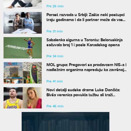
Pre 26 min
Porast razvoda u Srbiji: Zašto neki postupci
traju godinama i da li partner može da vas
"zadrži" u braku?
Pre 31 min
Sabalenka sigurna u Torontu: Beloruskinja
sačuvala broj 1 i posle Kanadskog opena
Pre 34 min
MOL grupa: Pregovori sa prodavcem NIS-a i
nadležnim organima napreduju ka završnoj
fazi
Pre 41 min
Novi detalji sudske drame Luke Dončića:
Bivša verenica povukla tužbu ali traži
bogatstvo na sudu u Sloveniji
Pre 46 min