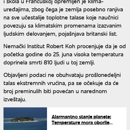
i škola u Francuskoj opremljen je klima-
uređajima, zbog čega je zemlja posebno ranjiva
na sve učestalije toplotne talase koje naučnici
povezuju sa klimatskim promenama izazvanim
ljudskim delovanjem, pojašnjava britanski list.
Nemački Institut Robert Koh procenjuje da je od
početka godine do 25. juna visoka temperatura
doprinela smrti 810 ljudi u toj zemlji.
Objavljeni podaci ne obuhvataju prošlonedeljni
talas ekstremnih vrućina, pa se očekuje da će
broj preminulih biti povećan u narednom
izveštaju.
Alarmantno stanje planete:
Temperature mora oborile
rekord za ovo doba godine