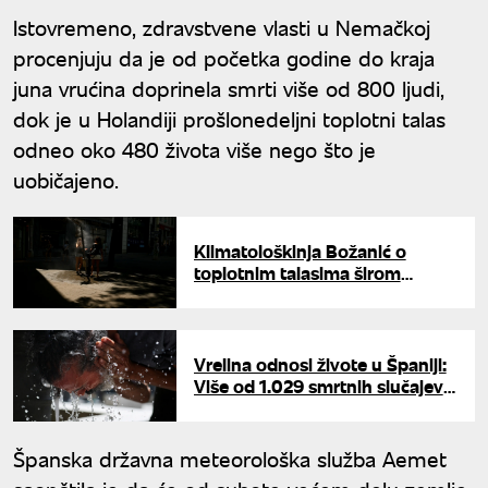
Istovremeno, zdravstvene vlasti u Nemačkoj
procenjuju da je od početka godine do kraja
juna vrućina doprinela smrti više od 800 ljudi,
dok je u Holandiji prošlonedeljni toplotni talas
odneo oko 480 života više nego što je
uobičajeno.
Klimatološkinja Božanić o
toplotnim talasima širom
Evrope: Visoke temperature i
vrelina novi dugoročni trend
Vrelina odnosi živote u Španiji:
Više od 1.029 smrtnih slučajeva
zbog toplotnog talasa
Španska državna meteorološka služba Aemet