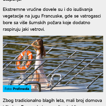
Ekstremne vrućine dovele su i do isušivanja
vegetacije na jugu Francuske, gde se vatrogasci
bore sa više šumskih požara koje dodatno
raspiruju jaki vetrovi.
Profimedia
Foto:
Zbog tradicionalno blagih leta, mali broj domova