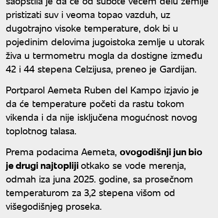
saopštila je da će od subote većem delu zemlje
pristizati suv i veoma topao vazduh, uz
dugotrajno visoke temperature, dok bi u
pojedinim delovima jugoistoka zemlje u utorak
živa u termometru mogla da dostigne između
42 i 44 stepena Celzijusa, preneo je Gardijan.
Portparol Aemeta Ruben del Kampo izjavio je
da će temperature početi da rastu tokom
vikenda i da nije isključena mogućnost novog
toplotnog talasa.
Prema podacima Aemeta,
ovogodišnji jun bio
je drugi najtopliji
otkako se vode merenja,
odmah iza juna 2025. godine, sa prosečnom
temperaturom za 3,2 stepena višom od
višegodišnjeg proseka.