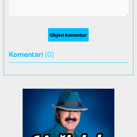
Objavi komentar
Komentari
(0)