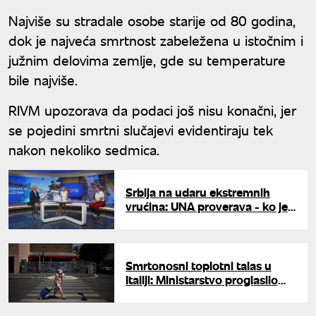
Najviše su stradale osobe starije od 80 godina,
dok je najveća smrtnost zabeležena u istočnim i
južnim delovima zemlje, gde su temperature
bile najviše.
RIVM upozorava da podaci još nisu konačni, jer
se pojedini smrtni slučajevi evidentiraju tek
nakon nekoliko sedmica.
Srbija na udaru ekstremnih
vrućina: UNA proverava - ko je
najugroženiji i kako se zaštititi?
Smrtonosni toplotni talas u
Italiji: Ministarstvo proglasilo
najviši crveni meteo-alarm