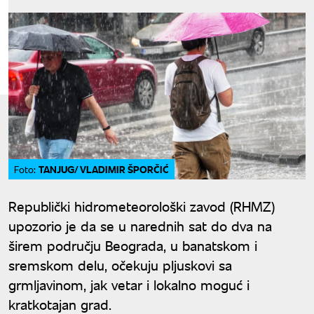
TANJUG/ VLADIMIR ŠPORČIĆ
Foto:
Republički hidrometeorološki zavod (RHMZ)
upozorio je da se u narednih sat do dva na
širem području Beograda, u banatskom i
sremskom delu, očekuju pljuskovi sa
grmljavinom, jak vetar i lokalno moguć i
kratkotajan grad.