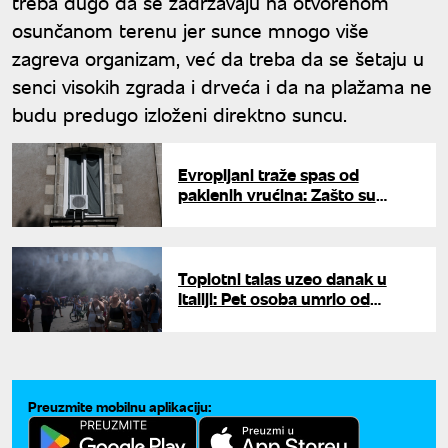
treba dugo da se zadržavaju na otvorenom
osunčanom terenu jer sunce mnogo više
zagreva organizam, već da treba da se šetaju u
senci visokih zgrada i drveća i da na plažama ne
budu predugo izloženi direktno suncu.
Evropljani traže spas od
paklenih vrućina: Zašto su
klima-uređaji i dalje retkost?
Toplotni talas uzeo danak u
Italiji: Pet osoba umrlo od
posledica vrućine za 24 sata
Preuzmite mobilnu aplikaciju: