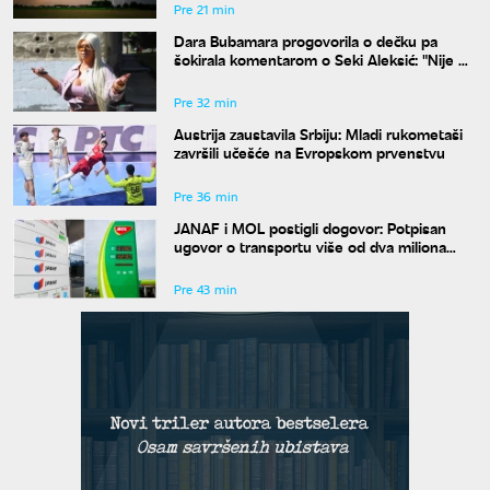
Pre 21 min
Dara Bubamara progovorila o dečku pa
šokirala komentarom o Seki Aleksić: "Nije mi
iznenađenje"
Pre 32 min
Austrija zaustavila Srbiju: Mladi rukometaši
završili učešće na Evropskom prvenstvu
Pre 36 min
JANAF i MOL postigli dogovor: Potpisan
ugovor o transportu više od dva miliona
tona nafte
Pre 43 min