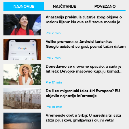
NAJNOVIJE
NAJČITANIJE
POVEZANO
Anastasija prekinula ćutanje zbog objave o
malom Ilijanu: Na ove reči zaove morala je
da odgovori
Pre 2 min
Velika promena za Android korisnike:
Google asistent se gasi, poznat tačan datum
Pre 7 min
Donedavno se u ovome spavalo, a sada je
hit leta: Devojke masovno kupuju komad
koji su nekada krile ispod odeće
Pre 17 min
Da li se migrantski talas širi Evropom? EU
objavila najnovije informacije
Pre 18 min
Vremenski obrt u Srbiji: U naredna tri sata
stižu pljuskovi, grmljavina i olujni vetar