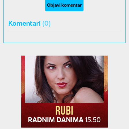
Objavi komentar
Komentari
(0)