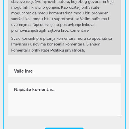
stavove isključivo njihovih autora, koji zbog govora mržnje
mogu biti i krivično gonjeni. Kao čitatelj prihvatate
mogućnost da među komentarima mogu biti pronađeni
sadržaji koji mogu biti u suprotnosti sa Vašim načelima i
uverenjima. Nije dozvoljeno postavljanje linkova i
promovisanjedrugih sajtova kroz komentare.
Svaki korisnik pre pisanja komentara mora se upoznati sa
Pravilima i uslovima korišćenja komentara. Slanjem
Politiku privatnosti.
komentara prihvatate