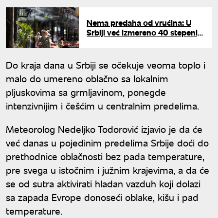
Nema predaha od vrućina: U
Srbiji već izmereno 40 stepeni,
ovde je najvrelije
Do kraja dana u Srbiji se očekuje veoma toplo i
malo do umereno oblačno sa lokalnim
pljuskovima sa grmljavinom, ponegde
intenzivnijim i češćim u centralnim predelima.
Meteorolog Nedeljko Todorović izjavio je da će
već danas u pojedinim predelima Srbije doći do
prethodnice oblačnosti bez pada temperature,
pre svega u istočnim i južnim krajevima, a da će
se od sutra aktivirati hladan vazduh koji dolazi
sa zapada Evrope donoseći oblake, kišu i pad
temperature.