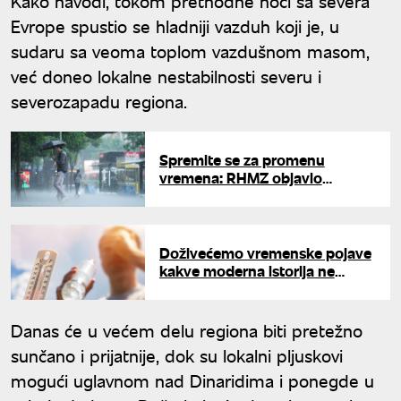
Kako navodi, tokom prethodne noći sa severa
Evrope spustio se hladniji vazduh koji je, u
sudaru sa veoma toplom vazdušnom masom,
već doneo lokalne nestabilnosti severu i
severozapadu regiona.
Spremite se za promenu
vremena: RHMZ objavio
prognozu za početak juna
Doživećemo vremenske pojave
kakve moderna istorija ne
pamti: Klimatolozi izdali jezivo
upozorenje
Danas će u većem delu regiona biti pretežno
sunčano i prijatnije, dok su lokalni pljuskovi
mogući uglavnom nad Dinaridima i ponegde u