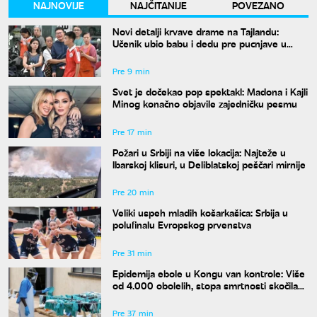
NAJNOVIJE
NAJČITANIJE
POVEZANO
Novi detalji krvave drame na Tajlandu:
Učenik ubio babu i dedu pre pucnjave u
školi, ukupno osmoro mrtvih
Pre 9 min
Svet je dočekao pop spektakl: Madona i Kajli
Minog konačno objavile zajedničku pesmu
Pre 17 min
Požari u Srbiji na više lokacija: Najteže u
Ibarskoj klisuri, u Deliblatskoj peščari mirnije
Pre 20 min
Veliki uspeh mladih košarkašica: Srbija u
polufinalu Evropskog prvenstva
Pre 31 min
Epidemija ebole u Kongu van kontrole: Više
od 4.000 obolelih, stopa smrtnosti skočila
na skoro 44 odsto
Pre 37 min