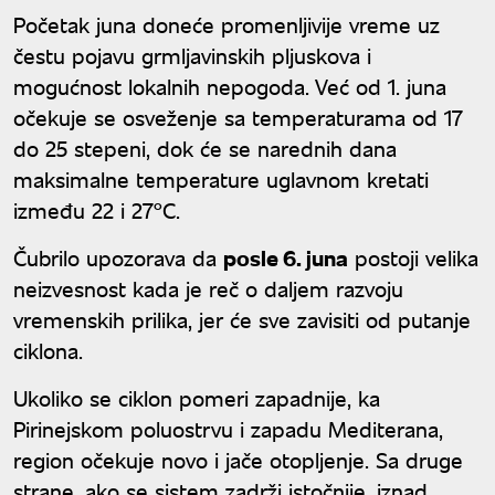
Početak juna doneće promenljivije vreme uz
čestu pojavu grmljavinskih pljuskova i
mogućnost lokalnih nepogoda. Već od 1. juna
očekuje se osveženje sa temperaturama od 17
do 25 stepeni, dok će se narednih dana
maksimalne temperature uglavnom kretati
između 22 i 27°C.
Čubrilo upozorava da
posle 6. juna
postoji velika
neizvesnost kada je reč o daljem razvoju
vremenskih prilika, jer će sve zavisiti od putanje
ciklona.
Ukoliko se ciklon pomeri zapadnije, ka
Pirinejskom poluostrvu i zapadu Mediterana,
region očekuje novo i jače otopljenje. Sa druge
strane, ako se sistem zadrži istočnije, iznad