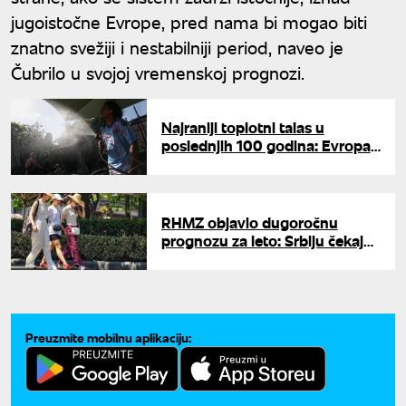
jugoistočne Evrope, pred nama bi mogao biti
znatno svežiji i nestabilniji period, naveo je
Čubrilo u svojoj vremenskoj prognozi.
Najraniji toplotni talas u
poslednjih 100 godina: Evropa
gori pod "toplotnom kupolom",
nižu se upozorenja
RHMZ objavio dugoročnu
prognozu za leto: Srbiju čekaju
toplotni talasi već od juna
Preuzmite mobilnu aplikaciju: