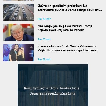
Gužve na graničnim prelazima: Na
Batrovcima putnička vozila čekaju četiri sata
na izlaz
Pre 42 min
"Ne mogu još dugo da izdrže": Tramp
najavio skori kraj rata sa Iranom
Pre 53 min
Kreću radovi na Avali: Verica Rakočević i
Veljko Kuzmančević renoviraju luksuzno
imanje, a evo šta uskoro stiže u dvorište
Pre 57 min