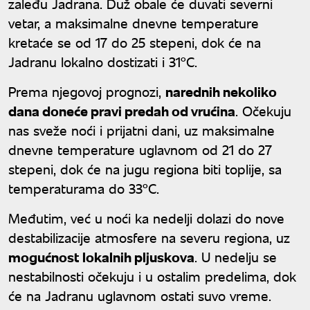
zaleđu Jadrana. Duž obale će duvati severni
vetar, a maksimalne dnevne temperature
kretaće se od 17 do 25 stepeni, dok će na
Jadranu lokalno dostizati i 31°C.
Prema njegovoj prognozi,
narednih nekoliko
dana doneće pravi predah od vrućina
. Očekuju
nas sveže noći i prijatni dani, uz maksimalne
dnevne temperature uglavnom od 21 do 27
stepeni, dok će na jugu regiona biti toplije, sa
temperaturama do 33°C.
Međutim, već u noći ka nedelji dolazi do nove
destabilizacije atmosfere na severu regiona, uz
mogućnost lokalnih pljuskova
. U nedelju se
nestabilnosti očekuju i u ostalim predelima, dok
će na Jadranu uglavnom ostati suvo vreme.