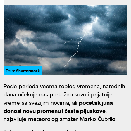
Shutterstock
Foto:
Posle perioda veoma toplog vremena, narednih
dana očekuje nas pretežno suvo i prijatnije
vreme sa svežijim noćima, ali
početak juna
donosi novu promenu i česte pljuskove
,
najavljuje meteorolog amater Marko Čubrilo.