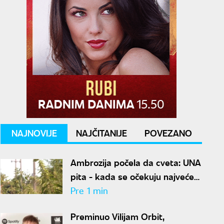
NAJNOVIJE
NAJČITANIJE
POVEZANO
Ambrozija počela da cveta: UNA
pita - kada se očekuju najveće
koncentracije polena i kako da
Pre 1 min
se zaštitimo?
Preminuo Vilijam Orbit,