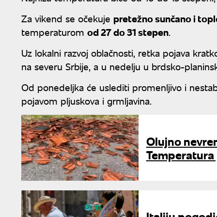
Za vikend se očekuje
pretežno sunčano i top
temperaturom
od 27 do 31 stepen
.
Uz lokalni razvoj oblačnosti, retka pojava krat
na severu Srbije, a u nedelju u brdsko-planin
Od ponedeljka će uslediti promenljivo i nesta
pojavom pljuskova i grmljavina.
Olujno nevre
Temperatura p
Italiju pogod