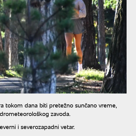
utra tokom dana biti pretežno sunčano vreme,
hidrometeorološkog zavoda.
everni i severozapadni vetar.