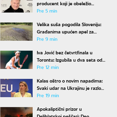
producent koji je obeležio
karijere Madone, Blur i Britni
Pre 5 min
Spirs
Velika suša pogodila Sloveniju:
Građanima upućen apel za
racionalnu potrošnju vode
Pre 9 min
Iva Jović bez četvrtfinala u
Torontu: Izgubila u dva seta od
89. teniserke sveta
Pre 12 min
Kalas oštro o novim napadima:
Svaki udar na Ukrajinu je razlog
više da pojačamo pritisak na
Pre 19 min
Moskvu
Apokaliptični prizor u
Deliblatskoj peščari: Deo