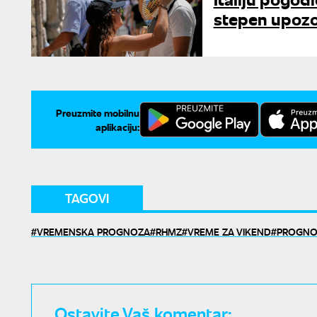
stepen upozo
Preuzmite mobilnu
aplikaciju:
TAGOVI
VREMENSKA PROGNOZA
RHMZ
VREME ZA VIKEND
PROGNOZ
Ostavite Vaš komentar: