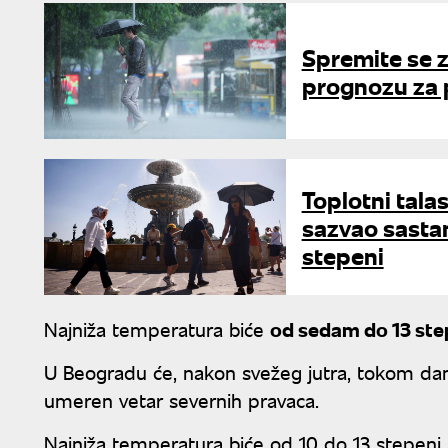
Spremite se 
prognozu za 
Toplotni tala
sazvao sasta
stepeni
Najniža temperatura biće
od sedam do 13 step
U Beogradu će, nakon svežeg jutra, tokom dan
umeren vetar severnih pravaca.
Najniža temperatura biće od 10 do 13 stepeni, 