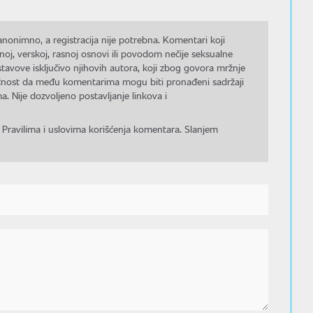
nonimno, a registracija nije potrebna. Komentari koji
noj, verskoj, rasnoj osnovi ili povodom nečije seksualne
stavove isključivo njihovih autora, koji zbog govora mržnje
gućnost da među komentarima mogu biti pronađeni sadržaji
a. Nije dozvoljeno postavljanje linkova i
 Pravilima i uslovima korišćenja komentara. Slanjem