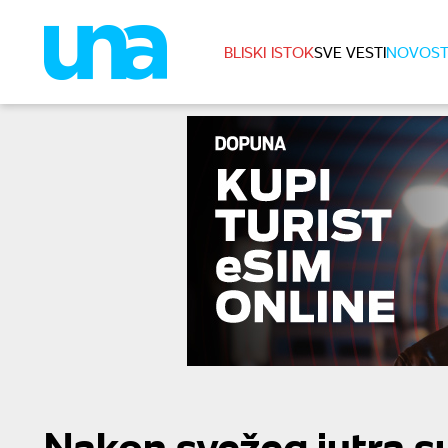
BLISKI ISTOK
SVE VESTI
NOVOST
Nakon svežeg jutra su