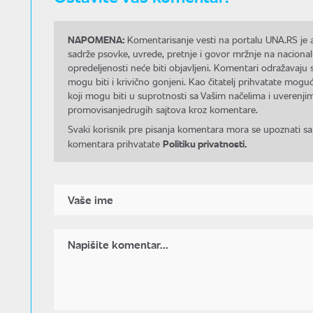
NAPOMENA:
Komentarisanje vesti na portalu UNA.RS je a
sadrže psovke, uvrede, pretnje i govor mržnje na nacional
opredeljenosti neće biti objavljeni. Komentari odražavaju 
mogu biti i krivično gonjeni. Kao čitatelj prihvatate mo
koji mogu biti u suprotnosti sa Vašim načelima i uverenjim
promovisanjedrugih sajtova kroz komentare.
Svaki korisnik pre pisanja komentara mora se upoznati sa
Politiku privatnosti.
komentara prihvatate