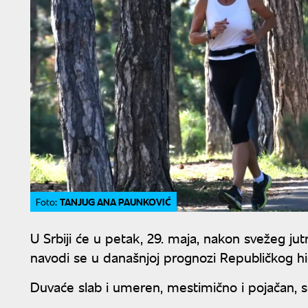
TANJUG ANA PAUNKOVIĆ
Foto:
U Srbiji će u petak, 29. maja, nakon svežeg j
navodi se u današnjoj prognozi Republičkog 
Duvaće slab i umeren, mestimično i pojačan, s