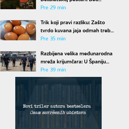
stanovništva evakuisan, požar i
Pre 29 min
dalje van kontrole
Trik koji pravi razliku: Zašto
tvrdo kuvana jaja odmah treba
potopiti u ledenu vodu
Pre 35 min
Razbijena velika međunarodna
mreža krijumčara: U Španiju
prebacili više od 2.000
Pre 39 min
migranata