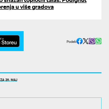
renja u više gradova
Podeli:
A 28. MAJ