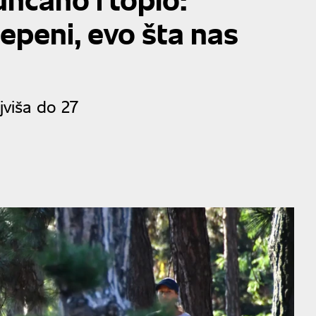
epeni, evo šta nas
jviša do 27