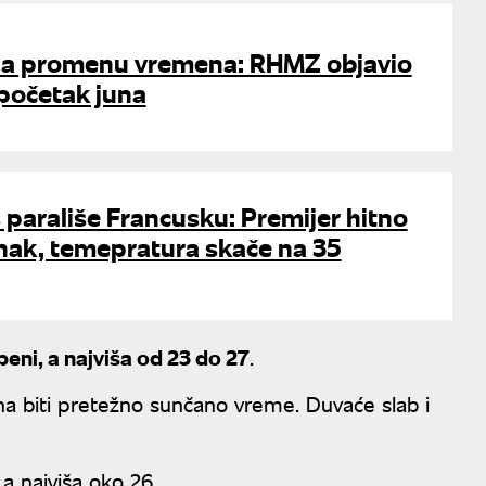
za promenu vremena: RHMZ objavio
početak juna
s parališe Francusku: Premijer hitno
nak, temepratura skače na 35
eni, a najviša od 23 do 27
.
a biti pretežno sunčano vreme. Duvaće slab i
a najviša oko 26.