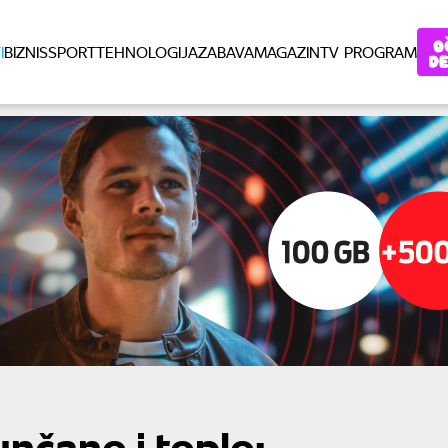
I
BIZNIS
SPORT
TEHNOLOGIJA
ZABAVA
MAGAZIN
TV PROGRAM
nčano i toplo: