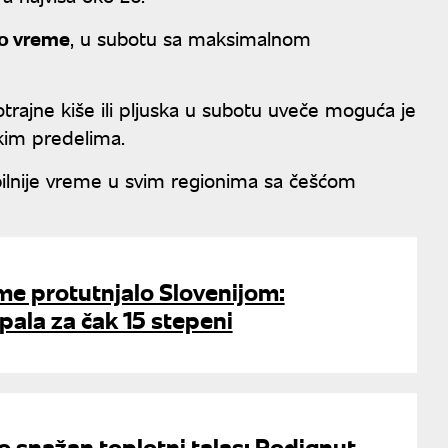
lo vreme
, u subotu sa maksimalnom
kotrajne kiše ili pljuska u subotu uveče moguća je
skim predelima.
bilnije vreme u svim regionima sa češćom
me protutnjalo Slovenijom:
ala za čak 15 stepeni
io snažan toplotni talas: Podignut