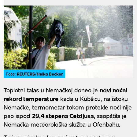
REUTERS/Heiko Becker
Foto:
Toplotni talas u Nemačkoj doneo je
novi noćni
rekord temperature
kada u Kubšicu, na istoku
Nemačke, termometar tokom protekle noći nije
pao ispod
29,4 stepena Celzijusa
, saopštila je
Nemačka meteorološka služba u Ofenbahu.