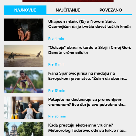
NAJNOVIJE
NAJČITANIJE
POVEZANO
Uhapšen mladić (19) u Novom Sadu:
Osumnjičen da je izvršio devet teških krađa
Pre 4 min
"Odiseja" obara rekorde u Srbiji i Crnoj Gori:
Doneta važna odluka
Pre 11 min
Ivana Španović juriša na medalju na
Evropskom prvenstvu: "Želim da oborim
državni rekord"
Pre 15 min
Putujete na destinaciju sa promenljivim
vremenom? Evo šta je sve potrebno da
spakujete
Pre 26 min
Kada prestaju ekstremne vrućine?
Meteorolog Todorović otkriva kakvo nas
vreme očekuje do kraja avgusta