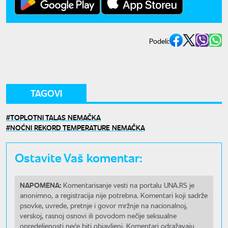
Podeli:
TAGOVI
TOPLOTNI TALAS NEMAČKA
NOĆNI REKORD TEMPERATURE NEMAČKA
Ostavite Vaš komentar:
NAPOMENA:
Komentarisanje vesti na portalu UNA.RS je
anonimno, a registracija nije potrebna. Komentari koji sadrže
psovke, uvrede, pretnje i govor mržnje na nacionalnoj,
verskoj, rasnoj osnovi ili povodom nečije seksualne
opredeljenosti neće biti objavljeni. Komentari odražavaju