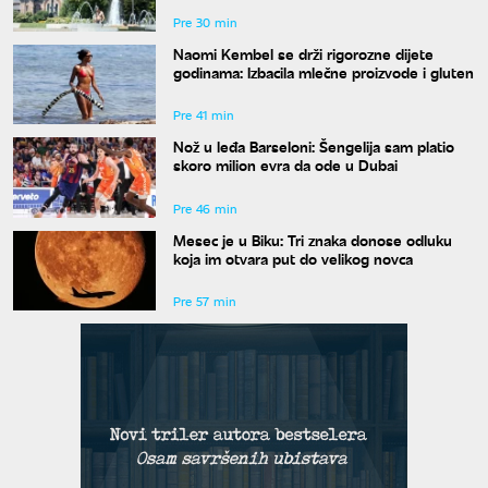
Pre 30 min
Naomi Kembel se drži rigorozne dijete
godinama: Izbacila mlečne proizvode i gluten
Pre 41 min
Nož u leđa Barseloni: Šengelija sam platio
skoro milion evra da ode u Dubai
Pre 46 min
Mesec je u Biku: Tri znaka donose odluku
koja im otvara put do velikog novca
Pre 57 min