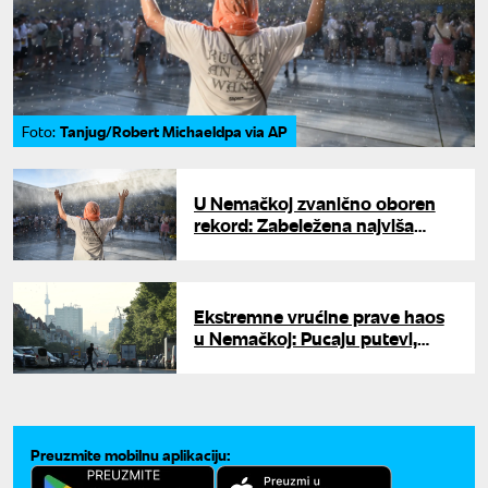
Tanjug/Robert Michaeldpa via AP
Foto:
U Nemačkoj zvanično oboren
rekord: Zabeležena najviša
dnevna temperatura svih
vremena
Ekstremne vrućine prave haos
u Nemačkoj: Pucaju putevi,
otkazuju se vozovi, moguća i
ograničenja vode
Preuzmite mobilnu aplikaciju: