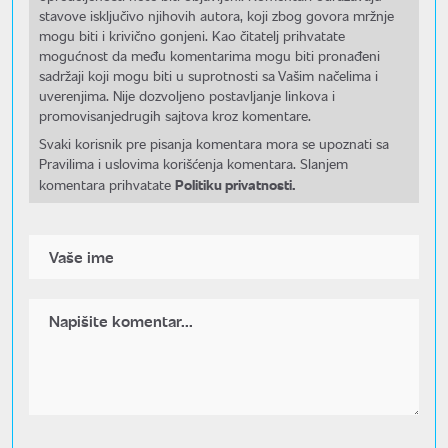
stavove isključivo njihovih autora, koji zbog govora mržnje
mogu biti i krivično gonjeni. Kao čitatelj prihvatate
mogućnost da među komentarima mogu biti pronađeni
sadržaji koji mogu biti u suprotnosti sa Vašim načelima i
uverenjima. Nije dozvoljeno postavljanje linkova i
promovisanjedrugih sajtova kroz komentare.
Svaki korisnik pre pisanja komentara mora se upoznati sa
Pravilima i uslovima korišćenja komentara. Slanjem
Politiku privatnosti.
komentara prihvatate