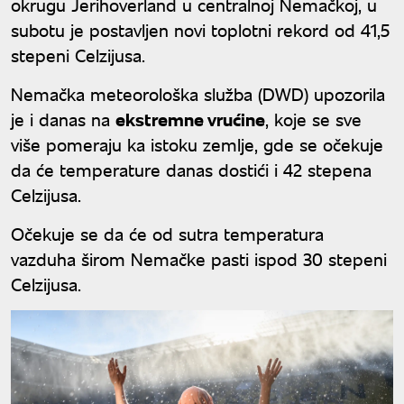
okrugu Jerihoverland u centralnoj Nemačkoj, u
subotu je postavljen novi toplotni rekord od 41,5
stepeni Celzijusa.
Nemačka meteorološka služba (DWD) upozorila
je i danas na
ekstremne vrućine
, koje se sve
više pomeraju ka istoku zemlje, gde se očekuje
da će temperature danas dostići i 42 stepena
Celzijusa.
Očekuje se da će od sutra temperatura
vazduha širom Nemačke pasti ispod 30 stepeni
Celzijusa.