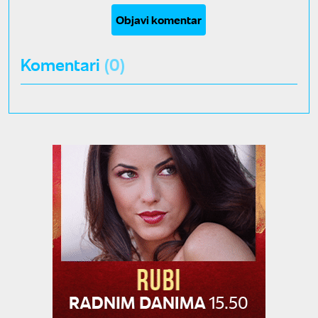
Objavi komentar
Komentari
(0)