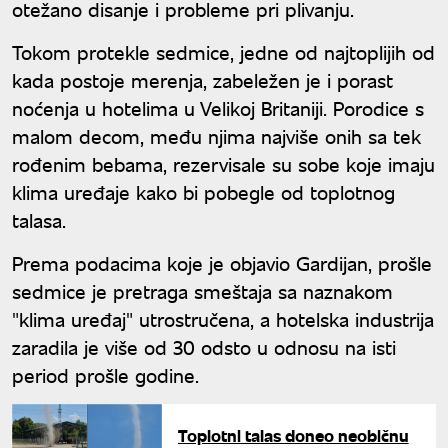
otežano disanje i probleme pri plivanju.
Tokom protekle sedmice, jedne od najtoplijih od
kada postoje merenja, zabeležen je i porast
noćenja u hotelima u Velikoj Britaniji. Porodice s
malom decom, među njima najviše onih sa tek
rođenim bebama, rezervisale su sobe koje imaju
klima uređaje kako bi pobegle od toplotnog
talasa.
Prema podacima koje je objavio Gardijan, prošle
sedmice je pretraga smeštaja sa naznakom
"klima uređaj" utrostručena, a hotelska industrija
zaradila je više od 30 odsto u odnosu na isti
period prošle godine.
Toplotni talas doneo neobičnu