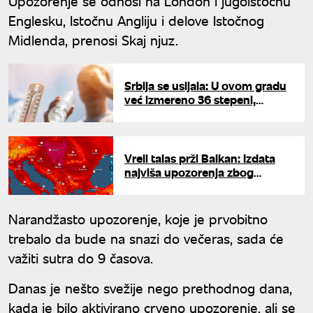
Upozorenje se odnosi na London i jugoistočnu
Englesku, Istočnu Angliju i delove Istočnog
Midlenda, prenosi Skaj njuz.
Srbija se usijala: U ovom gradu
već izmereno 36 stepeni,
upaljeni meteoalarmi
Vreli talas prži Balkan: Izdata
najviša upozorenja zbog
opasnih vrućina širom regiona
Narandžasto upozorenje, koje je prvobitno
trebalo da bude na snazi do večeras, sada će
važiti sutra do 9 časova.
Danas je nešto svežije nego prethodnog dana,
kada je bilo aktivirano crveno upozorenje, ali se