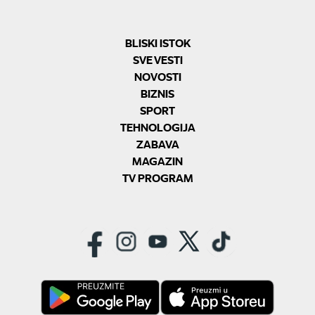
BLISKI ISTOK
SVE VESTI
NOVOSTI
BIZNIS
SPORT
TEHNOLOGIJA
ZABAVA
MAGAZIN
TV PROGRAM