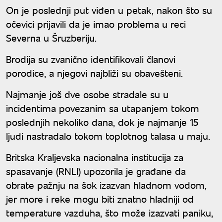
On je poslednji put viđen u petak, nakon što su
očevici prijavili da je imao problema u reci
Severna u Šruzberiju.
Brodija su zvanično identifikovali članovi
porodice, a njegovi najbliži su obavešteni.
Najmanje još dve osobe stradale su u
incidentima povezanim sa utapanjem tokom
poslednjih nekoliko dana, dok je najmanje 15
ljudi nastradalo tokom toplotnog talasa u maju.
Britska Kraljevska nacionalna institucija za
spasavanje (RNLI) upozorila je građane da
obrate pažnju na šok izazvan hladnom vodom,
jer more i reke mogu biti znatno hladniji od
temperature vazduha, što može izazvati paniku,