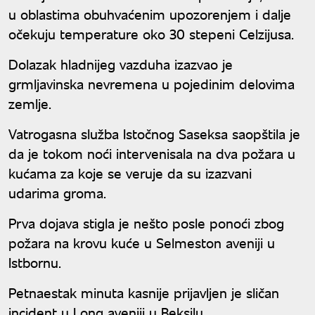
u oblastima obuhvaćenim upozorenjem i dalje
očekuju temperature oko 30 stepeni Celzijusa.
Dolazak hladnijeg vazduha izazvao je
grmljavinska nevremena u pojedinim delovima
zemlje.
Vatrogasna služba Istočnog Saseksa saopštila je
da je tokom noći intervenisala na dva požara u
kućama za koje se veruje da su izazvani
udarima groma.
Prva dojava stigla je nešto posle ponoći zbog
požara na krovu kuće u Selmeston aveniji u
Istbornu.
Petnaestak minuta kasnije prijavljen je sličan
incident u Long aveniji u Beksilu.