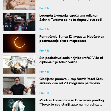
bi bila potpuno zadovoljna
Pre 7 h
Legenda Liverpula razočarana odlukom
Salaha: Turcima se neće dopasti ove reči
Pre 7 h
Pomračenje Sunca 12. avgusta: Naočare za
posmatranje skoro rasprodate
Pre 7 h
Šta poslodavci sada najviše traže? Više ni
diploma nije toliko važna
Pre 7 h
Gladijator ponovo u top formi: Rasel Krou
smršao više od 20 kilograma pa zapalio
društvene mreže novim izgledom
Pre 8 h
Mladi as komentarisao Đokovićev predlog:
"Novak je sve stariji, zato nam predlaže
kraće mečeve"