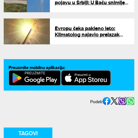
pojavu u Srbiji: U Baču snimljen
"prašinski đavo"
Evropu čeka pakleno leto:
Klimatolog najavio prelazak
praga od 50 stepeni
Preuzmite mobilnu aplikaciju:
Podeli:
TAGOVI