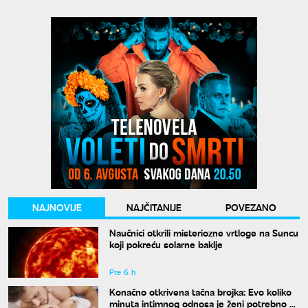
NAJNOVIJE
NAJČITANIJE
POVEZANO
Naučnici otkrili misteriozne vrtloge na Suncu
koji pokreću solarne baklje
Pre 6 h
Konačno otkrivena tačna brojka: Evo koliko
minuta intimnog odnosa je ženi potrebno da