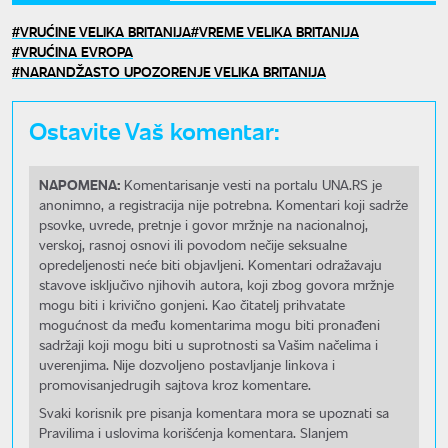
VRUĆINE VELIKA BRITANIJA
VREME VELIKA BRITANIJA
VRUĆINA EVROPA
NARANDŽASTO UPOZORENJE VELIKA BRITANIJA
Ostavite Vaš komentar:
NAPOMENA:
Komentarisanje vesti na portalu UNA.RS je
anonimno, a registracija nije potrebna. Komentari koji sadrže
psovke, uvrede, pretnje i govor mržnje na nacionalnoj,
verskoj, rasnoj osnovi ili povodom nečije seksualne
opredeljenosti neće biti objavljeni. Komentari odražavaju
stavove isključivo njihovih autora, koji zbog govora mržnje
mogu biti i krivično gonjeni. Kao čitatelj prihvatate
mogućnost da među komentarima mogu biti pronađeni
sadržaji koji mogu biti u suprotnosti sa Vašim načelima i
uverenjima. Nije dozvoljeno postavljanje linkova i
promovisanjedrugih sajtova kroz komentare.
Svaki korisnik pre pisanja komentara mora se upoznati sa
Pravilima i uslovima korišćenja komentara. Slanjem