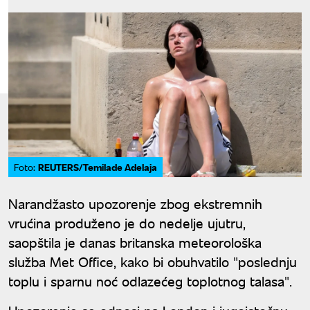
REUTERS/Temilade Adelaja
Foto:
Narandžasto upozorenje zbog ekstremnih
vrućina produženo je do nedelje ujutru,
saopštila je danas britanska meteorološka
služba Met Office, kako bi obuhvatilo "poslednju
toplu i sparnu noć odlazećeg toplotnog talasa".