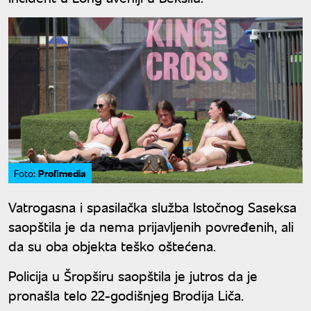
Profimedia
Foto:
Vatrogasna i spasilačka služba Istočnog Saseksa
saopštila je da nema prijavljenih povređenih, ali
da su oba objekta teško oštećena.
Policija u Šropširu saopštila je jutros da je
pronašla telo 22-godišnjeg Brodija Liča.