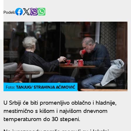
Podeli:
TANJUG/ STRAHINJA AĆIMOVIĆ
Foto:
U Srbiji će biti promenljivo oblačno i hladnije,
mestimično s kišom i najvišom dnevnom
temperaturom do 30 stepeni.