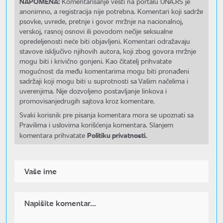
NAPOMENA:
Komentarisanje vesti na portalu UNA.RS je
anonimno, a registracija nije potrebna. Komentari koji sadrže
psovke, uvrede, pretnje i govor mržnje na nacionalnoj,
verskoj, rasnoj osnovi ili povodom nečije seksualne
opredeljenosti neće biti objavljeni. Komentari odražavaju
stavove isključivo njihovih autora, koji zbog govora mržnje
mogu biti i krivično gonjeni. Kao čitatelj prihvatate
mogućnost da među komentarima mogu biti pronađeni
sadržaji koji mogu biti u suprotnosti sa Vašim načelima i
uverenjima. Nije dozvoljeno postavljanje linkova i
promovisanjedrugih sajtova kroz komentare.
Svaki korisnik pre pisanja komentara mora se upoznati sa
Pravilima i uslovima korišćenja komentara. Slanjem
Politiku privatnosti.
komentara prihvatate