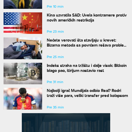
Pre 10 min
Kina uzvratila SAD: Uvela kontramere protiv
novih američkih restrikcija
Pre 23 min
Nećete verovati šta stavljaju u krevet:
Bizarna metoda sa povrćem rešava problem
znojenja preko noći
Pre 25 min
Indeks straha na tržištu i dalje visok: Bitkoin
blago pao, itirijum nastavio rast
Pre 31 min
Najbolji igrač Mundijala odbio Real? Rodri
traži više para, veliki transfer pred kolapsom
Pre 35 min