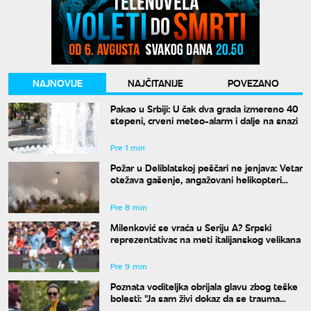
NAJNOVIJE
NAJČITANIJE
POVEZANO
Pakao u Srbiji: U čak dva grada izmereno 40
stepeni, crveni meteo-alarm i dalje na snazi
Pre 1 min
Požar u Deliblatskoj peščari ne jenjava: Vetar
otežava gašenje, angažovani helikopteri
MUP-a
Pre 8 min
Milenković se vraća u Seriju A? Srpski
reprezentativac na meti italijanskog velikana
Pre 9 min
Poznata voditeljka obrijala glavu zbog teške
bolesti: "Ja sam živi dokaz da se trauma
može prevazići"