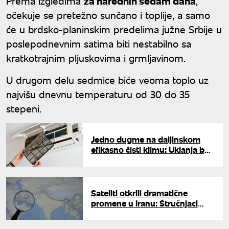
Prema izgledima
za narednih sedam dana
,
očekuje se pretežno sunčano i toplije, a samo
će u brdsko-planinskim predelima južne Srbije u
poslepodnevnim satima biti nestabilno sa
kratkotrajnim pljuskovima i grmljavinom.
U drugom delu sedmice biće veoma toplo uz
najvišu dnevnu temperaturu od 30 do 35
stepeni.
Jedno dugme na daljinskom
efikasno čisti klimu: Uklanja buđ
i neprijatne mirise
Sateliti otkrili dramatične
promene u Iranu: Stručnjaci
upozoravaju na katastrofu, rat
nije najveća opasnost