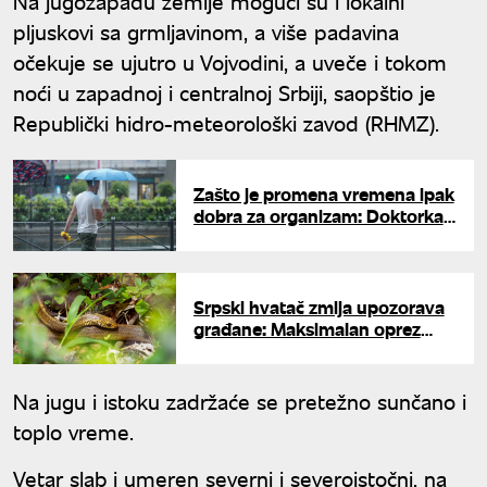
Na jugozapadu zemlje mogući su i lokalni
pljuskovi sa grmljavinom, a više padavina
očekuje se ujutro u Vojvodini, a uveče i tokom
noći u zapadnoj i centralnoj Srbiji, saopštio je
Republički hidro-meteorološki zavod (RHMZ).
Zašto je promena vremena ipak
dobra za organizam: Doktorka
dala ključan savet za ove dane
Srpski hvatač zmija upozorava
građane: Maksimalan oprez
zbog promene vremena - zmije
su svuda
Na jugu i istoku zadržaće se pretežno sunčano i
toplo vreme.
Vetar slab i umeren severni i severoistočni, na