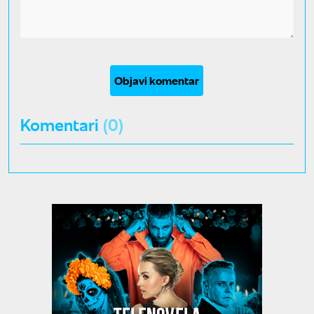
Objavi komentar
Komentari
(0)