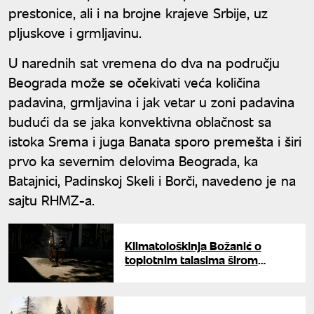
prestonice, ali i na brojne krajeve Srbije, uz
pljuskove i grmljavinu.
U narednih sat vremena do dva na području
Beograda može se očekivati veća količina
padavina, grmljavina i jak vetar u zoni padavina
budući da se jaka konvektivna oblačnost sa
istoka Srema i juga Banata sporo premešta i širi
prvo ka severnim delovima Beograda, ka
Batajnici, Padinskoj Skeli i Borči, navedeno je na
sajtu RHMZ-a.
Klimatološkinja Božanić o
toplotnim talasima širom
Evrope: Visoke temperature i
vrelina novi dugoročni trend