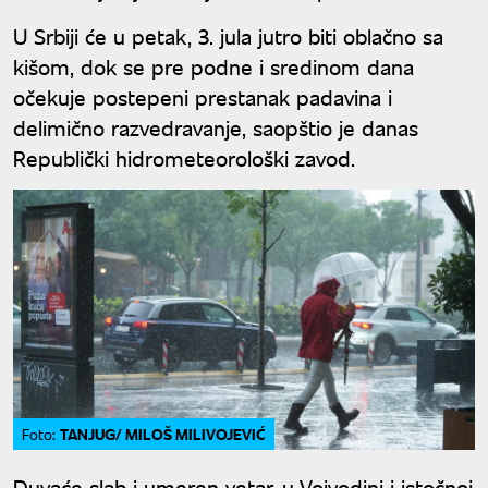
U Srbiji će u petak, 3. jula jutro biti oblačno sa
kišom, dok se pre podne i sredinom dana
očekuje postepeni prestanak padavina i
delimično razvedravanje, saopštio je danas
Republički hidrometeorološki zavod.
TANJUG/ MILOŠ MILIVOJEVIĆ
Foto:
Duvaće slab i umeren vetar, u Vojvodini i istočnoj