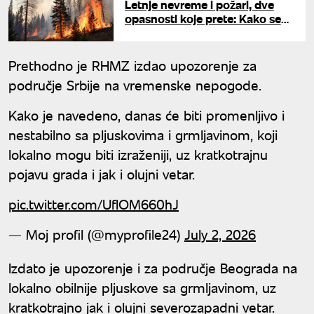
Letnje nevreme i požari, dve
opasnosti koje prete: Kako se
zaštititi?
Prethodno je RHMZ izdao upozorenje za
područje Srbije na vremenske nepogode.
Kako je navedeno, danas će biti promenljivo i
nestabilno sa pljuskovima i grmljavinom, koji
lokalno mogu biti izraženiji, uz kratkotrajnu
pojavu grada i jak i olujni vetar.
pic.twitter.com/UfIOM660hJ
— Moj profil (@myprofile24)
July 2, 2026
Izdato je upozorenje i za područje Beograda na
lokalno obilnije pljuskove sa grmljavinom, uz
kratkotrajno jak i olujni severozapadni vetar.