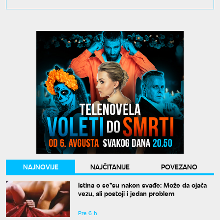
NAJNOVIJE
NAJČITANIJE
POVEZANO
Istina o se*su nakon svađe: Može da ojača
vezu, ali postoji i jedan problem
Pre 6 h