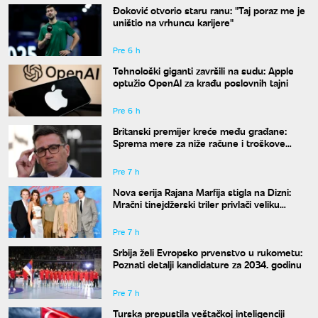
Đoković otvorio staru ranu: "Taj poraz me je
uništio na vrhuncu karijere"
Pre 6 h
Tehnološki giganti završili na sudu: Apple
optužio OpenAI za krađu poslovnih tajni
Pre 6 h
Britanski premijer kreće među građane:
Sprema mere za niže račune i troškove
života
Pre 7 h
Nova serija Rajana Marfija stigla na Dizni:
Mračni tinejdžerski triler privlači veliku
pažnju
Pre 7 h
Srbija želi Evropsko prvenstvo u rukometu:
Poznati detalji kandidature za 2034. godinu
Pre 7 h
Turska prepustila veštačkoj inteligenciji