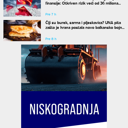
finansije: Otkriven rizik veći od 36 miliona
evra
Pre 7 h
Čiji su burek, sarma i pljeskavica? UNA pita
zašto je hrana postala novo balkansko bojno
polje
Pre 8 h