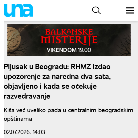
Pljusak u Beogradu: RHMZ izdao
upozorenje za naredna dva sata,
objavljeno i kada se očekuje
razvedravanje
Kiša već uveliko pada u centralnim beogradskim
opštinama
02.07.2026. 14:03