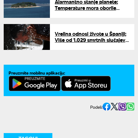
Alarmantno stanje planete:
Temperature mora oborile
rekord za ovo doba godine
Vrelina odnosi živote u Španiji:
Više od 1.029 smrtnih slučajeva
zbog toplotnog talasa
Preuzmite mobilnu aplikaciju:
Podeli: