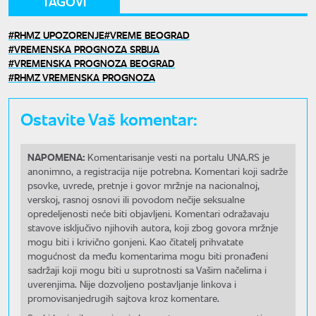
TAGOVI
RHMZ UPOZORENJE
VREME BEOGRAD
VREMENSKA PROGNOZA SRBIJA
VREMENSKA PROGNOZA BEOGRAD
RHMZ VREMENSKA PROGNOZA
Ostavite Vaš komentar:
NAPOMENA:
Komentarisanje vesti na portalu UNA.RS je
anonimno, a registracija nije potrebna. Komentari koji sadrže
psovke, uvrede, pretnje i govor mržnje na nacionalnoj,
verskoj, rasnoj osnovi ili povodom nečije seksualne
opredeljenosti neće biti objavljeni. Komentari odražavaju
stavove isključivo njihovih autora, koji zbog govora mržnje
mogu biti i krivično gonjeni. Kao čitatelj prihvatate
mogućnost da među komentarima mogu biti pronađeni
sadržaji koji mogu biti u suprotnosti sa Vašim načelima i
uverenjima. Nije dozvoljeno postavljanje linkova i
promovisanjedrugih sajtova kroz komentare.