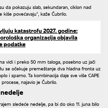
su da pokazuju slab, sekundaran, ciklon nad
kiše povećavaju", kaže Čubrilo.
vljuju katastrofu 2027. godine:
rološka organizacija objavila
će podatke
una vidi i preko 50 mm taloga, posebno uz jači
redu se očekuje premeštanje dva hladna fronta uz
plo i sparno. Ta kombinacija daje sve više CAPE
procese, najavio je Čubrilo.
 nedelje
rajem sledeće nedelje, pa bi do oko 11. juna bilo