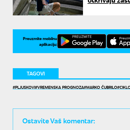
Preuzmite mobilnu
aplikaciju:
TAGOVI
PLJUSKOVI
VREMENSKA PROGNOZA
MARKO ČUBRILO
CIKL
Ostavite Vaš komentar: