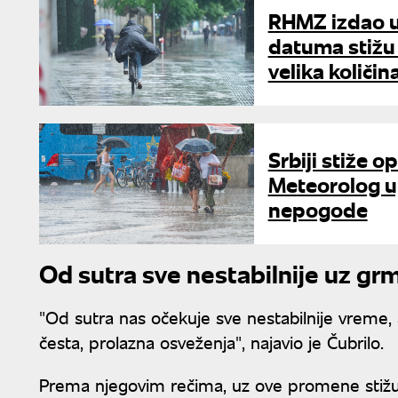
RHMZ izdao u
datuma stižu
velika količin
Srbiji stiže 
Meteorolog up
nepogode
Od sutra sve nestabilnije uz gr
"Od sutra nas očekuje sve nestabilnije vreme,
česta, prolazna osveženja", najavio je Čubrilo.
Prema njegovim rečima, uz ove promene stižu gr