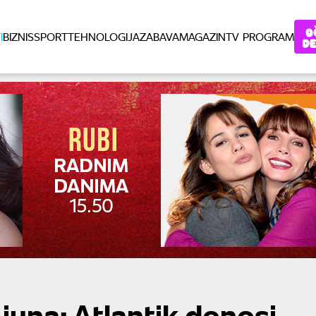
I
BIZNIS
SPORT
TEHNOLOGIJA
ZABAVA
MAGAZIN
TV PROGRAM
juna: Atlantik donosi