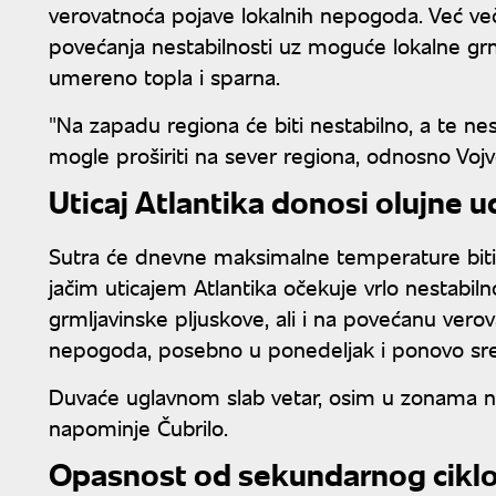
verovatnoća pojave lokalnih nepogoda. Već v
povećanja nestabilnosti uz moguće lokalne grml
umereno topla i sparna.
"Na zapadu regiona će biti nestabilno, a te nes
mogle proširiti na sever regiona, odnosno Vojv
Uticaj Atlantika donosi olujne u
Sutra će dnevne maksimalne temperature biti 
jačim uticajem Atlantika očekuje vrlo nestabil
grmljavinske pljuskove, ali i na povećanu vero
nepogoda, posebno u ponedeljak i ponovo sr
Duvaće uglavnom slab vetar, osim u zonama nes
napominje Čubrilo.
Opasnost od sekundarnog cikl