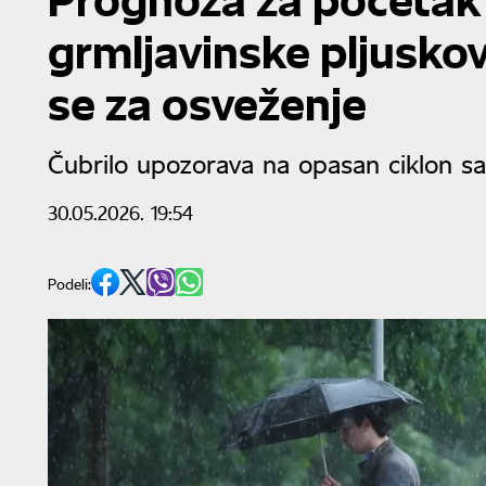
grmljavinske pljuskov
se za osveženje
Čubrilo upozorava na opasan ciklon s
30.05.2026. 19:54
Podeli: