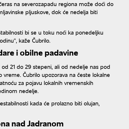
ečeras na severozapadu regiona može doći do
javinske pljuskove, dok će nedelja biti
tabilnosti bi se u toku noći ka ponedeljku
odinu", kaže Čubrilo.
dare i obilne padavine
od 21 do 29 stepeni, ali od nedelje nas pod
no vreme. Čubrilo upozorava na česte lokalne
vatnoću za pojavu lokalnih vremenskih
edinom nedelje.
tabilnosti kada će prolazno biti olujan,
ona nad Jadranom