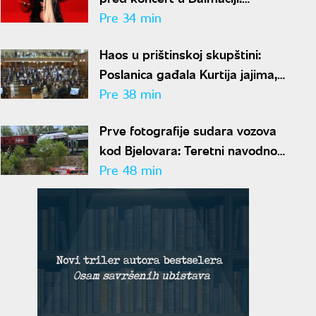
Gradonačelnik to smatra
Pre 34 min
neprimerenim
Haos u prištinskoj skupštini:
Poslanica gađala Kurtija jajima,
sednica ponovo prekinuta
Pre 38 min
Prve fotografije sudara vozova
kod Bjelovara: Teretni navodno
prošao kroz crveno, više
Pre 48 min
povređenih