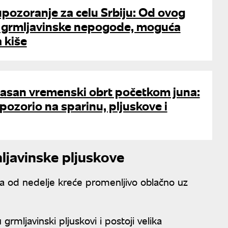
pozoranje za celu Srbiju: Od ovog
 grmljavinske nepogode, moguća
a kiše
opasan vremenski obrt početkom juna:
ozorio na sparinu, pljuskove i
mljavinske pljuskove
 a od nedelje kreće promenljivo oblačno uz
mljavinski pljuskovi i postoji velika