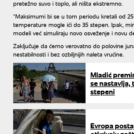
pretežno suvo i toplo, ali ništa ekstremno.
"Maksimumi bi se u tom periodu kretali od 25
temperature mogle ići do 35 stepen. Ipak, mira
modeli već simuliraju novo osveženje i novu des
Zaključuje da ćemo verovatno do polovine jun
nestabilnosti i bez ozbiljnijih naleta vrućine.
Mladić premin
se nastavlja,
stepeni
Evropa postaj
otkrivaju za