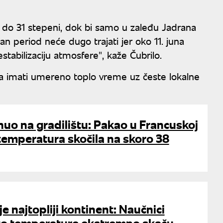
 do 31 stepeni, dok bi samo u zaleđu Jadrana
n period neće dugo trajati jer oko 11. juna
tabilizaciju atmosfere", kaže Čubrilo.
a imati umereno toplo vreme uz česte lokalne
uo na gradilištu: Pakao u Francuskoj
 temperatura skočila na skoro 38
e najtopliji kontinent: Naučnici
što temperature ekstremno skaču