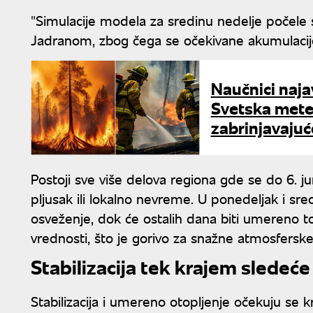
"Simulacije modela za sredinu nedelje počele 
Jadranom, zbog čega se očekivane akumulacije 
Naučnici naja
Svetska meteo
zabrinjavaju
Postoji sve više delova regiona gde se do 6. j
pljusak ili lokalno nevreme. U ponedeljak i s
osveženje, dok će ostalih dana biti umereno to
vrednosti, što je gorivo za snažne atmosferske 
Stabilizacija tek krajem sledeće
Stabilizacija i umereno otopljenje očekuju se k