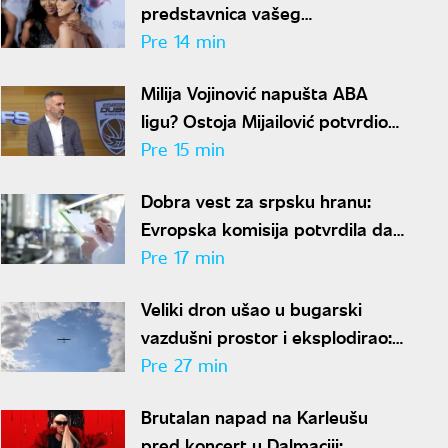
predstavnica vašeg
horoskopskog znaka:
Pre 14 min
Oduševićte se
Milija Vojinović napušta ABA
ligu? Ostoja Mijailović potvrdio
da je sportski direktor zatražio
Pre 15 min
odlazak
Dobra vest za srpsku hranu:
Evropska komisija potvrdila da
su kontrole u primarnoj
Pre 17 min
proizvodnji usklađene sa
Veliki dron ušao u bugarski
standardima EU
vazdušni prostor i eksplodirao:
Pao blizu gasovoda, hitno se
Pre 27 min
oglasio Radev
Brutalan napad na Karleušu
pred koncert u Dalmaciji: