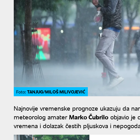
TANJUG/MILOŠ MILIVOJEVIĆ
Foto:
Najnovije vremenske prognoze ukazuju da nam
meteorolog amater
Marko Čubrilo
objavio je 
vremena i dolazak čestih pljuskova i nepogoda 