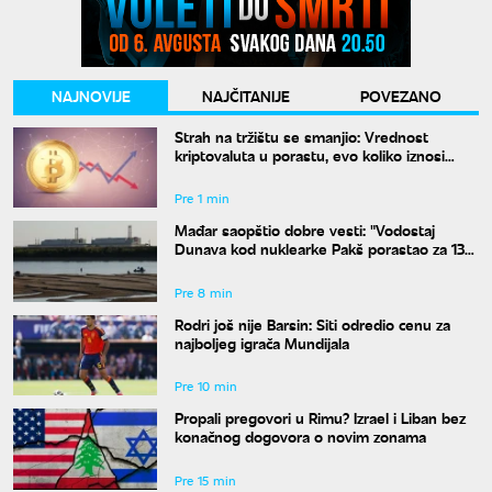
NAJNOVIJE
NAJČITANIJE
POVEZANO
Strah na tržištu se smanjio: Vrednost
kriptovaluta u porastu, evo koliko iznosi
bitkoin
Pre 1 min
Mađar saopštio dobre vesti: "Vodostaj
Dunava kod nuklearke Pakš porastao za 13
centimetara"
Pre 8 min
Rodri još nije Barsin: Siti odredio cenu za
najboljeg igrača Mundijala
Pre 10 min
Propali pregovori u Rimu? Izrael i Liban bez
konačnog dogovora o novim zonama
Pre 15 min