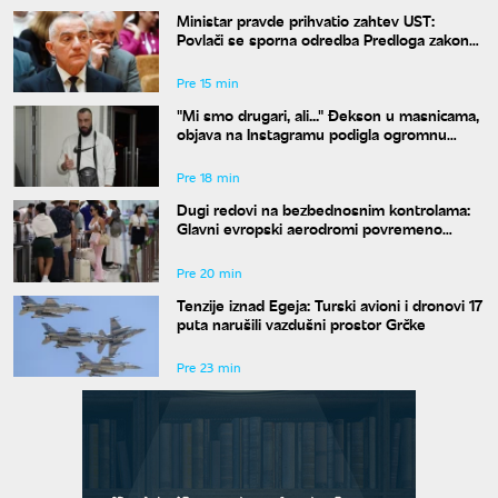
Ministar pravde prihvatio zahtev UST:
Povlači se sporna odredba Predloga zakona
o javnom tužilaštvu
Pre 15 min
"Mi smo drugari, ali..." Đekson u masnicama,
objava na Instagramu podigla ogromnu
prašinu
Pre 18 min
Dugi redovi na bezbednosnim kontrolama:
Glavni evropski aerodromi povremeno
deaktiviraju EES zbog kašnjenja letova
Pre 20 min
Tenzije iznad Egeja: Turski avioni i dronovi 17
puta narušili vazdušni prostor Grčke
Pre 23 min