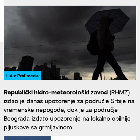
Profimedia
Foto:
Republički hidro-meteorološki zavod
(RHMZ)
izdao je danas upozorenje za područje Srbije na
vremenske nepogode, dok je za područje
Beograda izdato upozorenje na lokalno obilnije
pljuskove sa grmljavinom.