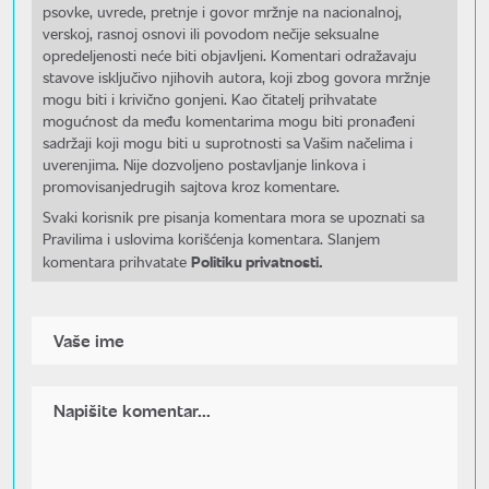
psovke, uvrede, pretnje i govor mržnje na nacionalnoj,
verskoj, rasnoj osnovi ili povodom nečije seksualne
opredeljenosti neće biti objavljeni. Komentari odražavaju
stavove isključivo njihovih autora, koji zbog govora mržnje
mogu biti i krivično gonjeni. Kao čitatelj prihvatate
mogućnost da među komentarima mogu biti pronađeni
sadržaji koji mogu biti u suprotnosti sa Vašim načelima i
uverenjima. Nije dozvoljeno postavljanje linkova i
promovisanjedrugih sajtova kroz komentare.
Svaki korisnik pre pisanja komentara mora se upoznati sa
Pravilima i uslovima korišćenja komentara. Slanjem
Politiku privatnosti.
komentara prihvatate