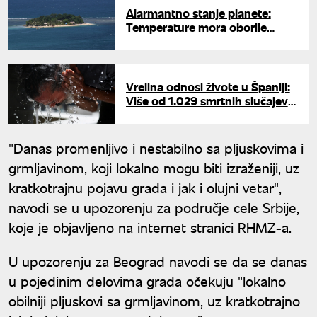
Alarmantno stanje planete:
Temperature mora oborile
rekord za ovo doba godine
Vrelina odnosi živote u Španiji:
Više od 1.029 smrtnih slučajeva
zbog toplotnog talasa
"Danas promenljivo i nestabilno sa pljuskovima i
grmljavinom, koji lokalno mogu biti izraženiji, uz
kratkotrajnu pojavu grada i jak i olujni vetar",
navodi se u upozorenju za područje cele Srbije,
koje je objavljeno na internet stranici RHMZ-a.
U upozorenju za Beograd navodi se da se danas
u pojedinim delovima grada očekuju "lokalno
obilniji pljuskovi sa grmljavinom, uz kratkotrajno