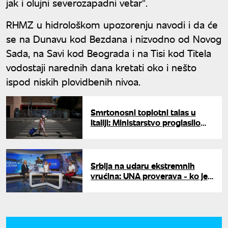
jak i olujni severozapadni vetar".
RHMZ u hidrološkom upozorenju navodi i da će
se na Dunavu kod Bezdana i nizvodno od Novog
Sada, na Savi kod Beograda i na Tisi kod Titela
vodostaji narednih dana kretati oko i nešto
ispod niskih plovidbenih nivoa.
Smrtonosni toplotni talas u
Italiji: Ministarstvo proglasilo
najviši crveni meteo-alarm
Srbija na udaru ekstremnih
vrućina: UNA proverava - ko je
najugroženiji i kako se zaštititi?