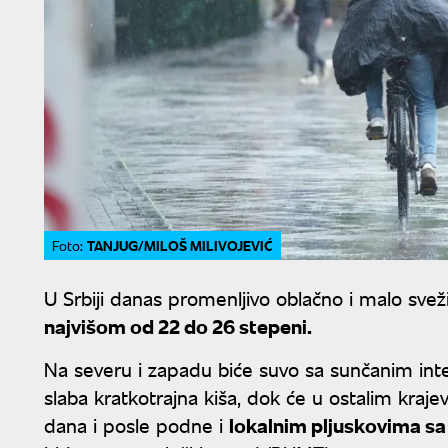
TANJUG/MILOŠ MILIVOJEVIĆ
Foto:
U Srbiji danas promenljivo oblačno i malo sve
najvišom od 22 do 26 stepeni.
Na severu i zapadu biće suvo sa sunčanim int
slaba kratkotrajna kiša, dok će u ostalim kraje
dana i posle podne i
lokalnim pljuskovima s