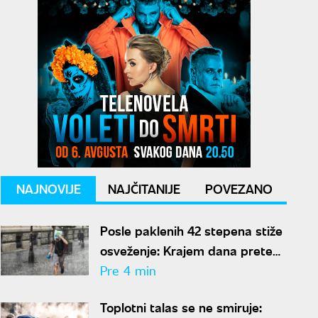
NAJNOVIJE
NAJČITANIJE
POVEZANO
Posle paklenih 42 stepena stiže
osveženje: Krajem dana prete
nepogode, Čubrilo otkrio kada
Pre 4 min
se završava toplotni talas
Toplotni talas se ne smiruje: