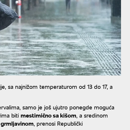
žije, sa najnižom temperaturom od 13 do 17, a
ervalima, samo je još ujutro ponegde moguća
vima biti
mestimično sa kišom
, a sredinom
a grmljavinom
, prenosi Republički