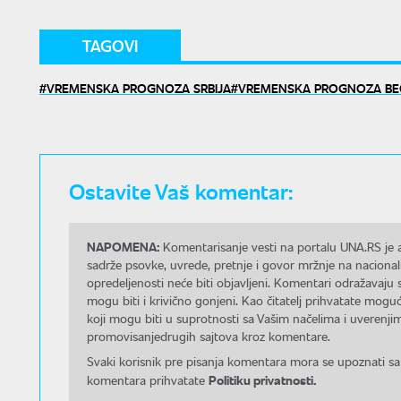
TAGOVI
VREMENSKA PROGNOZA SRBIJA
VREMENSKA PROGNOZA B
Ostavite Vaš komentar:
NAPOMENA:
Komentarisanje vesti na portalu UNA.RS je a
sadrže psovke, uvrede, pretnje i govor mržnje na nacional
opredeljenosti neće biti objavljeni. Komentari odražavaju 
mogu biti i krivično gonjeni. Kao čitatelj prihvatate mo
koji mogu biti u suprotnosti sa Vašim načelima i uverenjim
promovisanjedrugih sajtova kroz komentare.
Svaki korisnik pre pisanja komentara mora se upoznati sa
Politiku privatnosti.
komentara prihvatate