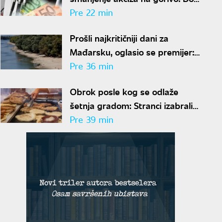
ovog datuma važiće umanjenje
Pre 22 min
od 20 odsto
Prošli najkritičniji dani za
Mađarsku, oglasio se premijer:
"Očuvali smo energetsku
Pre 36 min
bezbednost"
Obrok posle kog se odlaže
šetnja gradom: Stranci izabrali
10 srpskih jela koja se ne
Pre 39 min
propuštaju u Beogradu