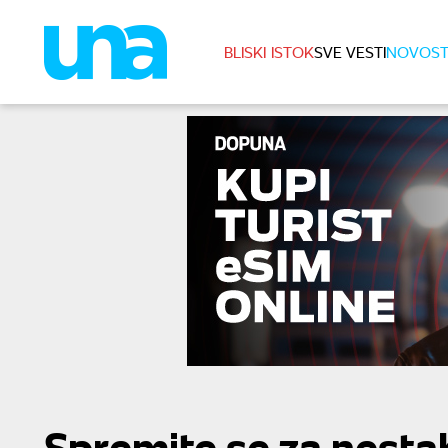
BLISKI ISTOK
SVE VESTI
NOVOST
Spremite se za nestab