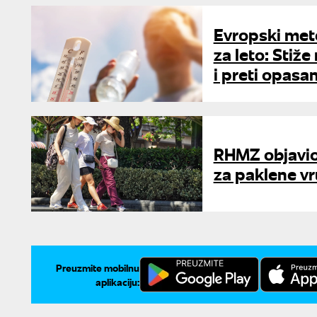
Evropski mete
za leto: Stiž
i preti opas
RHMZ objavio
za paklene vru
Preuzmite mobilnu
aplikaciju: