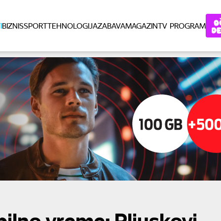
I
BIZNIS
SPORT
TEHNOLOGIJA
ZABAVA
MAGAZIN
TV PROGRAM
ilno vreme: Pljuskovi