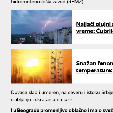
hidrometeorološki zavod (RHMZ).
Najjači olujn
vreme: Čubri
Snažan feno
temperature: 
Duvaće slab i umeren, na severu i istoku Srbij
slabljenju i skretanju na južni.
I u Beogradu promenljivo oblačno i malo svež