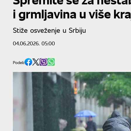
i grmljavina u više kr
Stiže osveženje u Srbiju
04.06.2026. 05:00
Podeli: