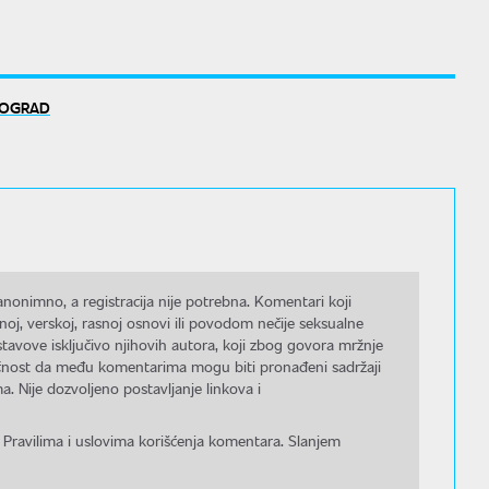
EOGRAD
nonimno, a registracija nije potrebna. Komentari koji
noj, verskoj, rasnoj osnovi ili povodom nečije seksualne
stavove isključivo njihovih autora, koji zbog govora mržnje
gućnost da među komentarima mogu biti pronađeni sadržaji
a. Nije dozvoljeno postavljanje linkova i
 Pravilima i uslovima korišćenja komentara. Slanjem