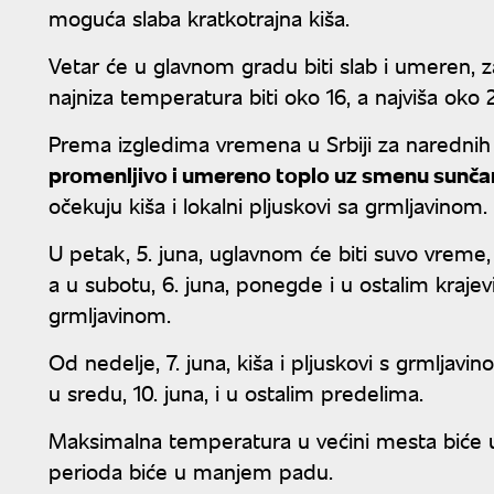
moguća slaba kratkotrajna kiša.
Vetar će u glavnom gradu biti slab i umeren, z
najniza temperatura biti oko 16, a najviša oko 
Prema izgledima vremena u Srbiji za narednih 
promenljivo i umereno toplo uz smenu sunčani
očekuju kiša i lokalni pljuskovi sa grmljavinom.
U petak, 5. juna, uglavnom će biti suvo vreme,
a u subotu, 6. juna, ponegde i u ostalim krajevi
grmljavinom.
Od nedelje, 7. juna, kiša i pljuskovi s grmlja
u sredu, 10. juna, i u ostalim predelima.
Maksimalna temperatura u većini mesta biće u
perioda biće u manjem padu.