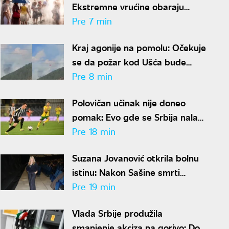
Ekstremne vrućine obaraju
rekorde širom centralne i
Pre 7 min
istočne Evrope
Kraj agonije na pomolu: Očekuje
se da požar kod Ušća bude
uskoro lokalizovan
Pre 8 min
Polovičan učinak nije doneo
pomak: Evo gde se Srbija nalazi
na UEFA rang listi nakon
Pre 18 min
mečeva Zvezde i Partizana u
Suzana Jovanović otkrila bolnu
Evropi
istinu: Nakon Sašine smrti
mnogi su joj okrenuli leđa:
Pre 19 min
"Nestali su"
Vlada Srbije produžila
smanjenje akciza na gorivo: Do