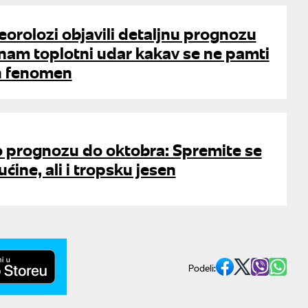
orolozi objavili detaljnu prognozu
e nam toplotni udar kakav se ne pamti
an fenomen
 prognozu do oktobra: Spremite se
ćine, ali i tropsku jesen
Podeli: