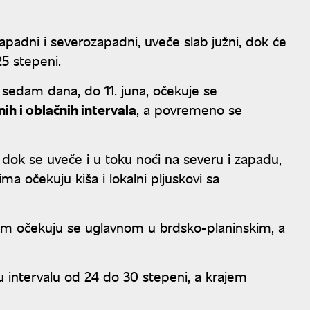
apadni i severozapadni, uveče slab južni, dok će
25 stepeni.
sedam dana, do 11. juna, očekuje se
h i oblačnih intervala
, a povremeno se
 dok se uveče i u toku noći na severu i zapadu,
ma očekuju kiša i lokalni pljuskovi sa
vinom očekuju se uglavnom u brdsko-planinskim, a
 intervalu od 24 do 30 stepeni, a krajem