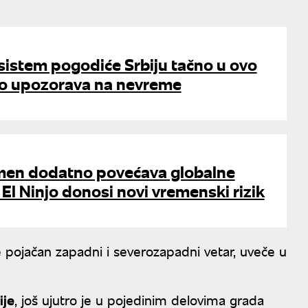
i sistem pogodiće Srbiju tačno u ovo
lo upozorava na nevreme
men dodatno povećava globalne
El Ninjo donosi novi vremenski rizik
e pojačan zapadni i severozapadni vetar, uveče u
ije
, još ujutro je u pojedinim delovima grada