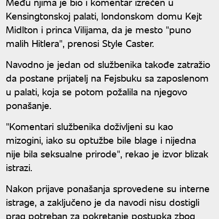
Među njima je bio i komentar izrečen u
Kensingtonskoj palati, londonskom domu Kejt
Midlton i princa Vilijama, da je mesto "puno
malih Hitlera", prenosi Style Caster.
Navodno je jedan od službenika takođe zatražio
da postane prijatelj na Fejsbuku sa zaposlenom
u palati, koja se potom požalila na njegovo
ponašanje.
"Komentari službenika doživljeni su kao
mizogini, iako su optužbe bile blage i nijedna
nije bila seksualne prirode", rekao je izvor blizak
istrazi.
Nakon prijave ponašanja sprovedene su interne
istrage, a zaključeno je da navodi nisu dostigli
prag potreban za pokretanje postupka zbog