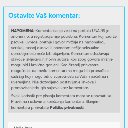
Ostavite Vaš komentar:
NAPOMENA:
Komentarisanje vesti na portalu UNA.RS je
anonimno, a registracija nije potrebna. Komentari koji sadrže
psovke, uvrede, pretnje i govor mržnje na nacionalnoj,
verskoj, rasnoj osnovi ili povodom nečije seksualne
opredeljenosti neće biti objavljeni. Komentari odražavaju
stavove isključivo njihovih autora, koji zbog govora mržnje
mogu biti i krivično gonjeni. Kao čitatelj prihvatate
mogućnost da među komentarima mogu biti pronađeni
sadržaji koji mogu biti u suprotnosti sa Vašim načelima i
uverenjima. Nije dozvoljeno postavljanje linkova i
promovisanjedrugih sajtova kroz komentare.
Svaki korisnik pre pisanja komentara mora se upoznati sa
Pravilima i uslovima korišćenja komentara. Slanjem
Politiku privatnosti.
komentara prihvatate