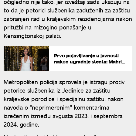
očigledno nije tako, jer izveštaji sada ukazuju na
to da je petorici službenika zaduženih za zaštitu
zabranjen rad u kraljevskim rezidencijama nakon
pritužbi na mizogino ponašanje u
Kensingtonskoj palati.
Prvo pojavljivanje u javnosti
nakon ugradnje stenta: Mahrina
otkrila da je čeka još jedna
operacija
Metropoliten policija sprovela je istragu protiv
petorice službenika iz Jedinice za zaštitu
kraljevske porodice i specijalnu zaštitu, nakon
navoda o "neprimerenim" komentarima
izrečenim između avgusta 2023. i septembra
2024. godine.