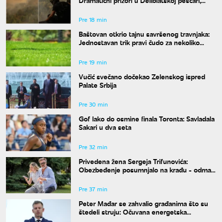
MUP objavio snimke borbe sa vatrenom
stihijom
Pre 18 min
Baštovan otkrio tajnu savršenog travnjaka:
Jednostavan trik pravi čudo za nekoliko
nedelja
Pre 19 min
Vučić svečano dočekao Zelenskog ispred
Palate Srbija
Pre 30 min
Gof lako do osmine finala Toronta: Savladala
Sakari u dva seta
Pre 32 min
Privedena žena Sergeja Trifunovića:
Obezbeđenje posumnjalo na krađu - odmah
zvali policiju
Pre 37 min
Peter Mađar se zahvalio građanima što su
štedeli struju: Očuvana energetska
stabilnost zemlje