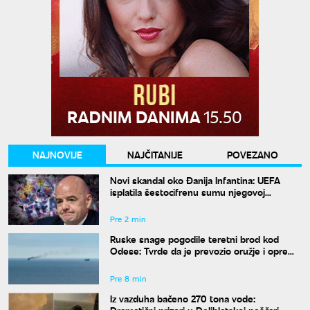
NAJNOVIJE
NAJČITANIJE
POVEZANO
Novi skandal oko Đanija Infantina: UEFA
isplatila šestocifrenu sumu njegovoj
navodnoj ljubavnici
Pre 2 min
Ruske snage pogodile teretni brod kod
Odese: Tvrde da je prevozio oružje i opremu
za Ukrajinu
Pre 8 min
Iz vazduha bačeno 270 tona vode:
Dramatični prizori u Deliblatskoj peščari,