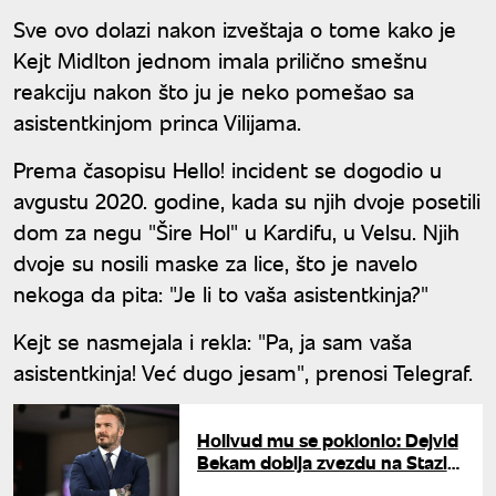
Sve ovo dolazi nakon izveštaja o tome kako je
Kejt Midlton jednom imala prilično smešnu
reakciju nakon što ju je neko pomešao sa
asistentkinjom princa Vilijama.
Prema časopisu Hello! incident se dogodio u
avgustu 2020. godine, kada su njih dvoje posetili
dom za negu "Šire Hol" u Kardifu, u Velsu. Njih
dvoje su nosili maske za lice, što je navelo
nekoga da pita: "Je li to vaša asistentkinja?"
Kejt se nasmejala i rekla: "Pa, ja sam vaša
asistentkinja! Već dugo jesam", prenosi Telegraf.
Holivud mu se poklonio: Dejvid
Bekam dobija zvezdu na Stazi
slavnih