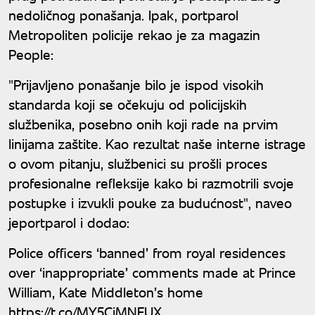
nedoličnog ponašanja. Ipak, portparol
Metropoliten policije rekao je za magazin
People:
"Prijavljeno ponašanje bilo je ispod visokih
standarda koji se očekuju od policijskih
službenika, posebno onih koji rade na prvim
linijama zaštite. Kao rezultat naše interne istrage
o ovom pitanju, službenici su prošli proces
profesionalne refleksije kako bi razmotrili svoje
postupke i izvukli pouke za budućnost", naveo
jeportparol i dodao:
Police officers ‘banned’ from royal residences
over ‘inappropriate’ comments made at Prince
William, Kate Middleton’s home
https://t.co/MY5CjMNFUX