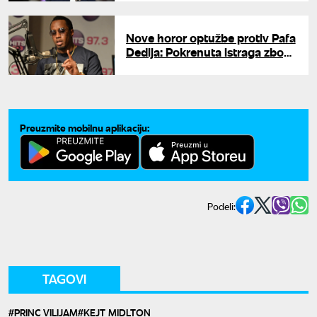
Nove horor optužbe protiv Pafa
Dedija: Pokrenuta istraga zbog
jezivog napada na publicistu
Preuzmite mobilnu aplikaciju:
Podeli:
TAGOVI
PRINC VILIJAM
KEJT MIDLTON