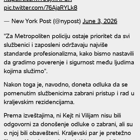
pic.twitter.com/76AjaRYLk8
— New York Post (@nypost)
June 3, 2026
"Za Metropoliten policiju ostaje prioritet da svi
službenici i zaposleni održavaju najviše
standarde profesionalizma, kako bismo nastavili
da gradimo poverenje i sigurnost među ljudima
kojima služimo".
Nakon toga je, navodno, doneta odluka da se
pomenutim službenicima zabrani pristup i rad u
kraljevskim rezidencijama.
Prema izveštajima, ni Kejt ni Vilijam nisu bili
odgovorni za donošenje odluke o zabrani, ali su
o njoj bili obavešteni. Kraljevski par je pretežno