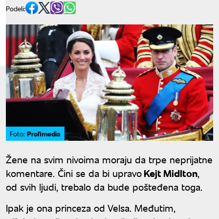
Podeli:
Profimedia
Foto:
Žene na svim nivoima moraju da trpe neprijatne
komentare. Čini se da bi upravo
Kejt Midlton
,
od svih ljudi, trebalo da bude pošteđena toga.
Ipak je ona princeza od Velsa. Međutim,