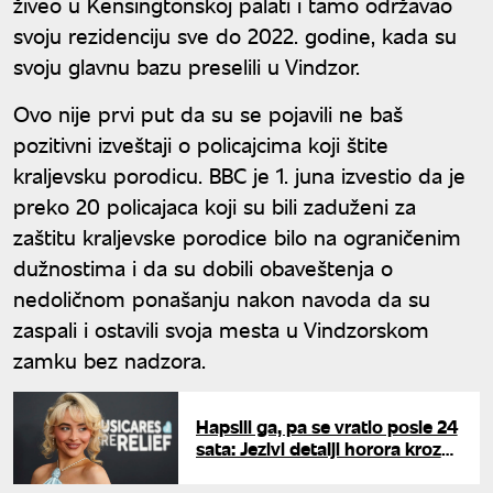
živeo u Kensingtonskoj palati i tamo održavao
svoju rezidenciju sve do 2022. godine, kada su
svoju glavnu bazu preselili u Vindzor.
Ovo nije prvi put da su se pojavili ne baš
pozitivni izveštaji o policajcima koji štite
kraljevsku porodicu. BBC je 1. juna izvestio da je
preko 20 policajaca koji su bili zaduženi za
zaštitu kraljevske porodice bilo na ograničenim
dužnostima i da su dobili obaveštenja o
nedoličnom ponašanju nakon navoda da su
zaspali i ostavili svoja mesta u Vindzorskom
zamku bez nadzora.
Hapsili ga, pa se vratio posle 24
sata: Jezivi detalji horora kroz
koji prolazi Sabrina Karpenter