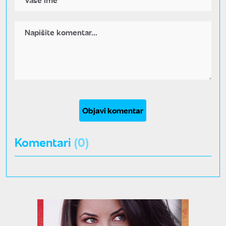
Objavi komentar
Komentari
(0)