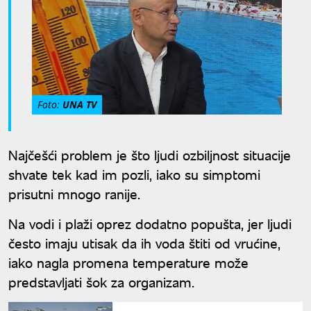
Foto:
UNA TV
Najčešći problem je što ljudi ozbiljnost situacije
shvate tek kad im pozli, iako su simptomi
prisutni mnogo ranije.
Na vodi i plaži oprez dodatno popušta, jer ljudi
često imaju utisak da ih voda štiti od vrućine,
iako nagla promena temperature može
predstavljati šok za organizam.