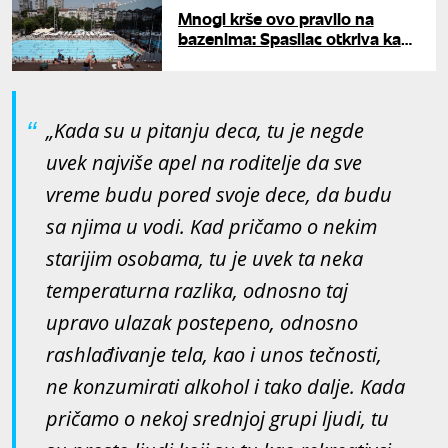
Mnogi krše ovo pravilo na
bazenima: Spasilac otkriva kako
da se zaštitimo od povreda i
utapanja
„Kada su u pitanju deca, tu je negde
uvek najviše apel na roditelje da sve
vreme budu pored svoje dece, da budu
sa njima u vodi. Kad pričamo o nekim
starijim osobama, tu je uvek ta neka
temperaturna razlika, odnosno taj
upravo ulazak postepeno, odnosno
rashlađivanje tela, kao i unos tečnosti,
ne konzumirati alkohol i tako dalje. Kada
pričamo o nekoj srednjoj grupi ljudi, tu