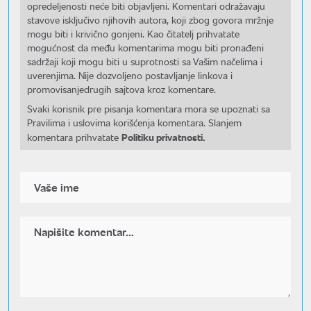
opredeljenosti neće biti objavljeni. Komentari odražavaju
stavove isključivo njihovih autora, koji zbog govora mržnje
mogu biti i krivično gonjeni. Kao čitatelj prihvatate
mogućnost da među komentarima mogu biti pronađeni
sadržaji koji mogu biti u suprotnosti sa Vašim načelima i
uverenjima. Nije dozvoljeno postavljanje linkova i
promovisanjedrugih sajtova kroz komentare.
Svaki korisnik pre pisanja komentara mora se upoznati sa
Pravilima i uslovima korišćenja komentara. Slanjem
Politiku privatnosti.
komentara prihvatate