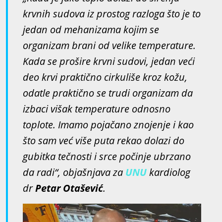
krvnih sudova iz prostog razloga što je to
jedan od mehanizama kojim se
organizam brani od velike temperature.
Kada se prošire krvni sudovi, jedan veći
deo krvi praktično cirkuliše kroz kožu,
odatle praktično se trudi organizam da
izbaci višak temperature odnosno
toplote. Imamo pojačano znojenje i kao
što sam već više puta rekao dolazi do
gubitka tečnosti i srce počinje ubrzano
da radi“, objašnjava za
UNU
kardiolog
dr
Petar Otašević
.