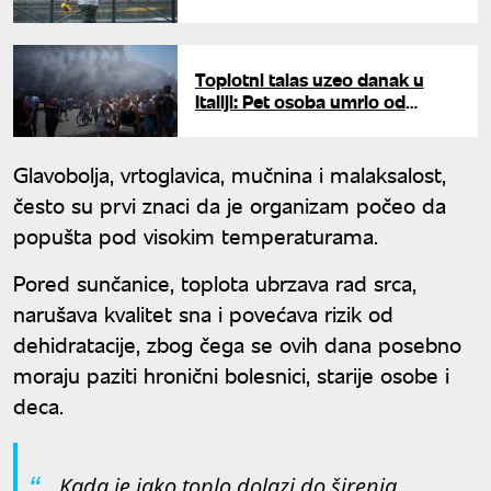
stiže zahlađenje sa kišom
Toplotni talas uzeo danak u
Italiji: Pet osoba umrlo od
posledica vrućine za 24 sata
Glavobolja, vrtoglavica, mučnina i malaksalost,
često su prvi znaci da je organizam počeo da
popušta pod visokim temperaturama.
Pored sunčanice, toplota ubrzava rad srca,
narušava kvalitet sna i povećava rizik od
dehidratacije, zbog čega se ovih dana posebno
moraju paziti hronični bolesnici, starije osobe i
deca.
„Kada je jako toplo dolazi do širenja