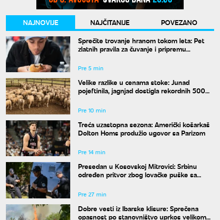
NAJNOVIJE
NAJČITANIJE
POVEZANO
Sprečite trovanje hranom tokom leta: Pet
zlatnih pravila za čuvanje i pripremu
namirnica na visokim temperaturama
Pre 5 min
Velike razlike u cenama stoke: Junad
pojeftinila, jagnjad dostigla rekordnih 500
dinara
Pre 10 min
Treća uzastopna sezona: Američki košarkaš
Dolton Homs produžio ugovor sa Parizom
Pre 14 min
Presedan u Kosovskoj Mitrovici: Srbinu
određen pritvor zbog lovačke puške sa
isteklom dozvolom
Pre 27 min
Dobre vesti iz Ibarske klisure: Sprečena
opasnost po stanovništvo uprkos velikom