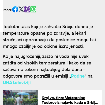
Podeli:
Toplotni talas koji je zahvatio Srbiju doneo je
temperature opasne po zdravlje, a lekari i
stručnjaci upozoravaju da posledice mogu biti
mnogo ozbiljnije od obične iscrpljenosti.
Ko je najugroženiji, zašto ni voda nije uvek
zaštita od visokih temperatura i kako da se
sačuvamo tokom najtoplijeg dela dana -
odgovore smo potražili u emisiji „
Podne
“ na
UNA televiziji
.
Kraj vrućina: Meteorolog
Todorović najavio kada u Srbiju