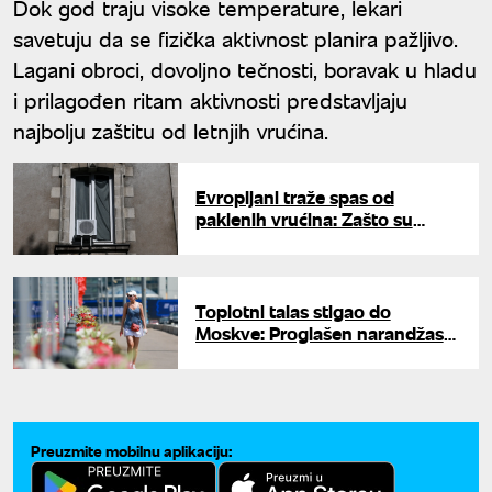
Dok god traju visoke temperature, lekari
savetuju da se fizička aktivnost planira pažljivo.
Lagani obroci, dovoljno tečnosti, boravak u hladu
i prilagođen ritam aktivnosti predstavljaju
najbolju zaštitu od letnjih vrućina.
Evropljani traže spas od
paklenih vrućina: Zašto su
klima-uređaji i dalje retkost?
Toplotni talas stigao do
Moskve: Proglašen narandžasti
nivo uzbune zbog vrućine
Preuzmite mobilnu aplikaciju: