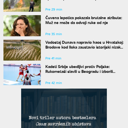
požaru
Pre 29 min
Čuvena lepotica pokazala brutalne atribute:
Muž ne može da odvoji ruke od nje
Pre 35 min
Vodostaj Dunava napravio haos u Hrvatskoj:
Brodove kod Iloka zaustavio istorijski nizak
nivo reke
Pre 41 min
Kadeti Srbije ubedljivi protiv Poljske:
Rukometaši slavili u Beogradu i izborili
plasman na Svetsko prvenstvo
Pre 42 min