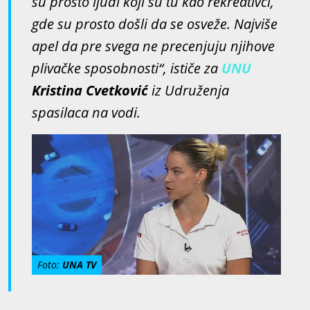
su prosto ljudi koji su tu kao rekreativci,
gde su prosto došli da se osveže. Najviše
apel da pre svega ne precenjuju njihove
plivačke sposobnosti“, ističe za
UNU
Kristina Cvetković
iz Udruženja
spasilaca na vodi.
Foto:
UNA TV