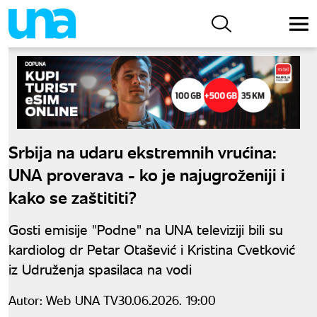
Srbija na udaru ekstremnih vrućina:
UNA proverava - ko je najugroženiji i
kako se zaštititi?
Gosti emisije "Podne" na UNA televiziji bili su
kardiolog dr Petar Otašević i Kristina Cvetković
iz Udruženja spasilaca na vodi
Autor:
Web UNA TV
30.06.2026. 19:00