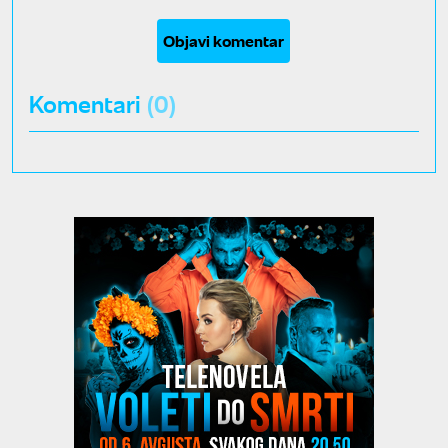
Objavi komentar
Komentari
(0)