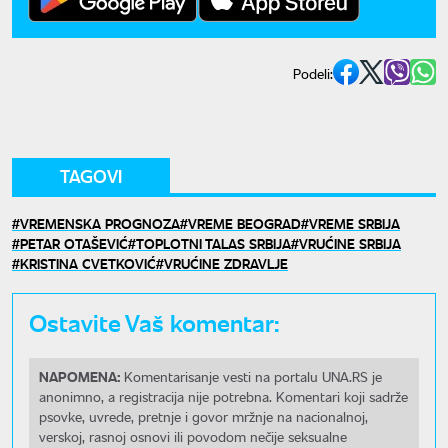
Podeli:
TAGOVI
VREMENSKA PROGNOZA
VREME BEOGRAD
VREME SRBIJA
PETAR OTAŠEVIĆ
TOPLOTNI TALAS SRBIJA
VRUĆINE SRBIJA
KRISTINA CVETKOVIĆ
VRUĆINE ZDRAVLJE
Ostavite Vaš komentar:
NAPOMENA:
Komentarisanje vesti na portalu UNA.RS je
anonimno, a registracija nije potrebna. Komentari koji sadrže
psovke, uvrede, pretnje i govor mržnje na nacionalnoj,
verskoj, rasnoj osnovi ili povodom nečije seksualne