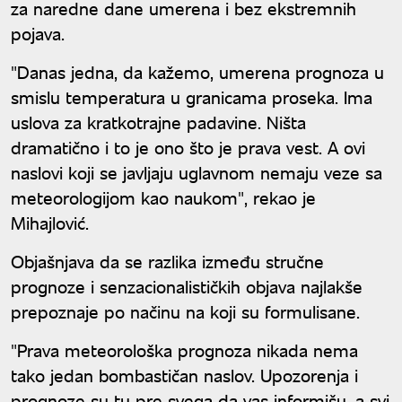
za naredne dane umerena i bez ekstremnih
pojava.
"Danas jedna, da kažemo, umerena prognoza u
smislu temperatura u granicama proseka. Ima
uslova za kratkotrajne padavine. Ništa
dramatično i to je ono što je prava vest. A ovi
naslovi koji se javljaju uglavnom nemaju veze sa
meteorologijom kao naukom", rekao je
Mihajlović.
Objašnjava da se razlika između stručne
prognoze i senzacionalističkih objava najlakše
prepoznaje po načinu na koji su formulisane.
"Prava meteorološka prognoza nikada nema
tako jedan bombastičan naslov. Upozorenja i
prognoze su tu pre svega da vas informišu, a svi