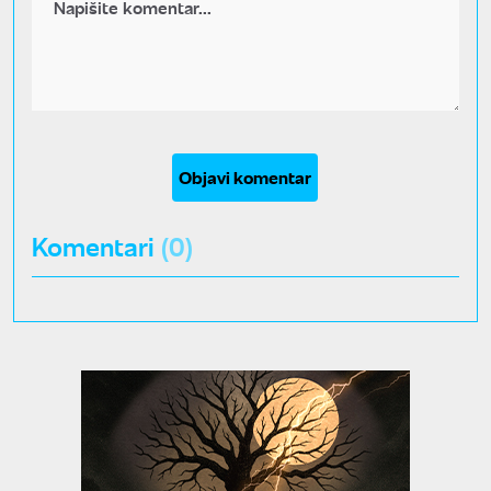
Objavi komentar
Komentari
(0)