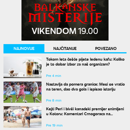
NAJNOVIJE
NAJČITANIJE
POVEZANO
Tokom leta češće pijete ledenu kafu: Koliko
je to dobar izbor za naš organizam?
Pre 4 min
Nastavlja da pomera granice: Mesi se vratio
na teren, dao dva gola i ispisao istoriju
Pre 8 min
Kejti Peri i bivši kanadski premijer snimljeni
u Kotoru: Komentari Crnogoraca na
mrežama su hit
Pre 19 min