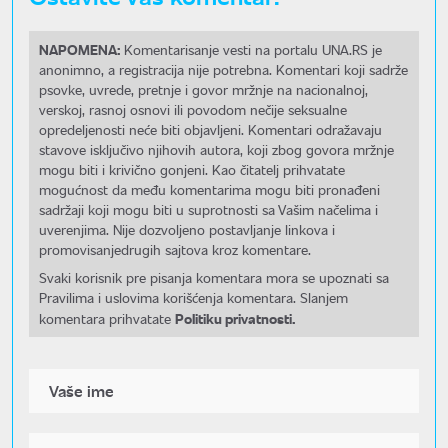
NAPOMENA:
Komentarisanje vesti na portalu UNA.RS je
anonimno, a registracija nije potrebna. Komentari koji sadrže
psovke, uvrede, pretnje i govor mržnje na nacionalnoj,
verskoj, rasnoj osnovi ili povodom nečije seksualne
opredeljenosti neće biti objavljeni. Komentari odražavaju
stavove isključivo njihovih autora, koji zbog govora mržnje
mogu biti i krivično gonjeni. Kao čitatelj prihvatate
mogućnost da među komentarima mogu biti pronađeni
sadržaji koji mogu biti u suprotnosti sa Vašim načelima i
uverenjima. Nije dozvoljeno postavljanje linkova i
promovisanjedrugih sajtova kroz komentare.
Svaki korisnik pre pisanja komentara mora se upoznati sa
Pravilima i uslovima korišćenja komentara. Slanjem
Politiku privatnosti.
komentara prihvatate