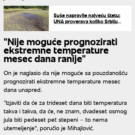
Suše napravile najveću štetu:
UNA proverava koliko Srbiju
koštaju klimatske promene
"Nije moguće prognozirati
ekstremne temperature
mesec dana ranije"
On je naglasio da nije moguće sa pouzdanošću
prognozirati ekstremne temperature mesec
dana unapred.
"Izjaviti da će za trideset dana biti temperatura
takva i takva, da će, ne znam, dvadeset osmog
jula biti pedeset pet stepeni – to nema
utemeljenje“, poručio je Mihajlović.