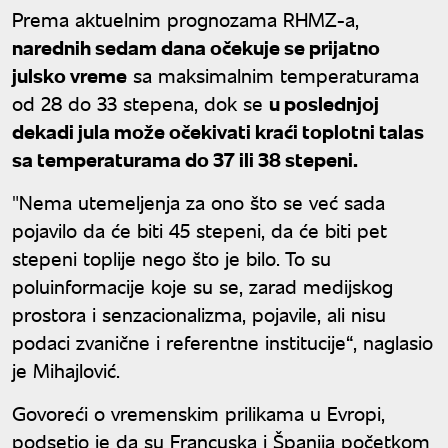
Prema aktuelnim prognozama RHMZ-a,
narednih sedam dana očekuje se prijatno
julsko vreme
sa maksimalnim temperaturama
od 28 do 33 stepena, dok se
u poslednjoj
dekadi jula može očekivati kraći toplotni talas
sa temperaturama do 37 ili 38 stepeni.
"Nema utemeljenja za ono što se već sada
pojavilo da će biti 45 stepeni, da će biti pet
stepeni toplije nego što je bilo. To su
poluinformacije koje su se, zarad medijskog
prostora i senzacionalizma, pojavile, ali nisu
podaci zvanične i referentne institucije“, naglasio
je Mihajlović.
Govoreći o vremenskim prilikama u Evropi,
podsetio je da su Francuska i Španija početkom