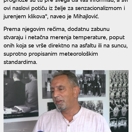
ovi naslovi potiču iz želje za senzacionalizmom i
jurenjem klikova“, naveo je Mihajlović.
Prema njegovim rečima, dodatnu zabunu
stvaraju i netačna merenja temperature, poput
onih koja se vrše direktno na asfaltu ili na suncu,
suprotno propisanim meteorološkim
standardima.