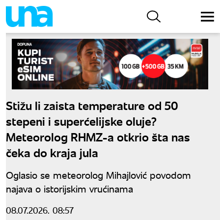
Stižu li zaista temperature od 50
stepeni i superćelijske oluje?
Meteorolog RHMZ-a otkrio šta nas
čeka do kraja jula
Oglasio se meteorolog Mihajlović povodom
najava o istorijskim vrućinama
08.07.2026. 08:57