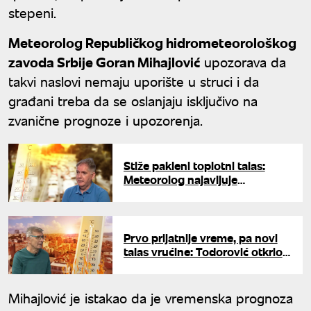
stepeni.
Meteorolog Republičkog hidrometeorološkog
zavoda Srbije Goran Mihajlović
upozorava da
takvi naslovi nemaju uporište u struci i da
građani treba da se oslanjaju isključivo na
zvanične prognoze i upozorenja.
Stiže pakleni toplotni talas:
Meteorolog najavljuje
temperature do 45 stepeni, ovi
dani u julu biće ključni
Prvo prijatnije vreme, pa novi
talas vrućine: Todorović otkrio
šta nas čeka posle 10. jula
Mihajlović je istakao da je vremenska prognoza