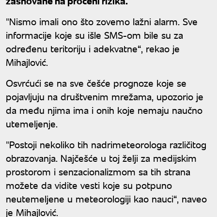
zasnovane na proceni rizika.
"Nismo imali ono što zovemo lažni alarm. Sve
informacije koje su išle SMS-om bile su za
određenu teritoriju i adekvatne“, rekao je
Mihajlović.
Osvrćući se na sve češće prognoze koje se
pojavljuju na društvenim mrežama, upozorio je
da među njima ima i onih koje nemaju naučno
utemeljenje.
"Postoji nekoliko tih nadrimeteorologa različitog
obrazovanja. Najčešće u toj želji za medijskim
prostorom i senzacionalizmom sa tih strana
možete da vidite vesti koje su potpuno
neutemeljene u meteorologiji kao nauci“, naveo
je Mihajlović.