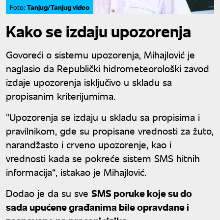
Tanjug/Tanjug video
Foto:
Kako se izdaju upozorenja
Govoreći o sistemu upozorenja, Mihajlović je
naglasio da Republički hidrometeorološki zavod
izdaje upozorenja isključivo u skladu sa
propisanim kriterijumima.
"Upozorenja se izdaju u skladu sa propisima i
pravilnikom, gde su propisane vrednosti za žuto,
narandžasto i crveno upozorenje, kao i
vrednosti kada se pokreće sistem SMS hitnih
informacija“, istakao je Mihajlović.
Dodao je da su sve
SMS poruke koje su do
sada upućene građanima bile opravdane i