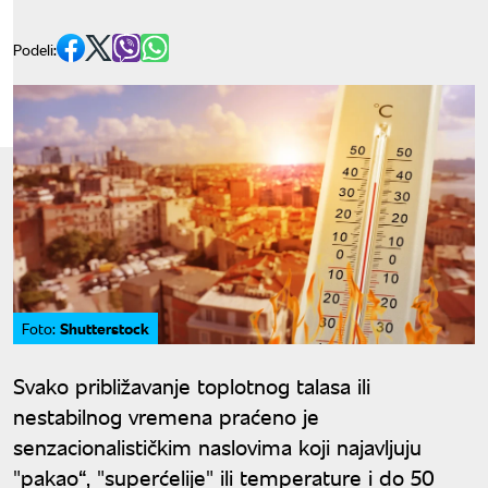
Podeli:
Shutterstock
Foto:
Svako približavanje toplotnog talasa ili
nestabilnog vremena praćeno je
senzacionalističkim naslovima koji najavljuju
"pakao“, "superćelije" ili temperature i do 50