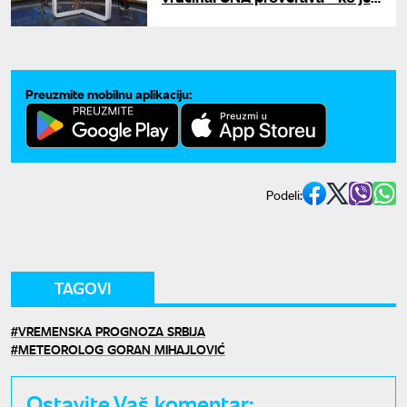
najugroženiji i kako se zaštititi?
Preuzmite mobilnu aplikaciju:
Podeli:
TAGOVI
VREMENSKA PROGNOZA SRBIJA
METEOROLOG GORAN MIHAJLOVIĆ
Ostavite Vaš komentar: