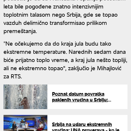
leta bile pogođene znatno intenzivnijim
toplotnim talasom nego Srbija, gde se topao
vazduh delimično transformisao prilikom
premeštanja.
"Ne očekujemo da do kraja jula budu tako
ekstremne temperature. Narednih sedam dana
biće prijatno toplo vreme, a kraj jula nešto topliji,
ali ne ekstremno topao“, zaključio je Mihajlović
za RTS.
Poznat datum povratka
paklenih vrućina u Srbiju:
Spremite se za novi toplotni
talas
Srbija na udaru ekstremnih
vrućina: UNA proverava - ko je