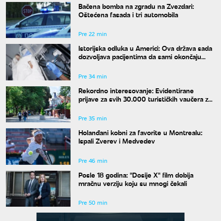
Bačena bomba na zgradu na Zvezdari:
Oštećena fasada i tri automobila
Pre 22 min
Istorijska odluka u Americi: Ova država sada
dozvoljava pacijentima da sami okončaju
život
Pre 34 min
Rekordno interesovanje: Evidentirane
prijave za svih 30.000 turističkih vaučera za
penzionere
Pre 35 min
Holanđani kobni za favorite u Montrealu:
Ispali Zverev i Medvedev
Pre 46 min
Posle 18 godina: "Dosije X" film dobija
mračnu verziju koju su mnogi čekali
Pre 50 min