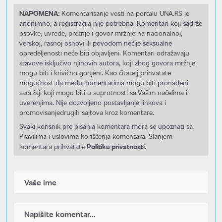
NAPOMENA:
Komentarisanje vesti na portalu UNA.RS je
anonimno, a registracija nije potrebna. Komentari koji sadrže
psovke, uvrede, pretnje i govor mržnje na nacionalnoj,
verskoj, rasnoj osnovi ili povodom nečije seksualne
opredeljenosti neće biti objavljeni. Komentari odražavaju
stavove isključivo njihovih autora, koji zbog govora mržnje
mogu biti i krivično gonjeni. Kao čitatelj prihvatate
mogućnost da među komentarima mogu biti pronađeni
sadržaji koji mogu biti u suprotnosti sa Vašim načelima i
uverenjima. Nije dozvoljeno postavljanje linkova i
promovisanjedrugih sajtova kroz komentare.
Svaki korisnik pre pisanja komentara mora se upoznati sa
Pravilima i uslovima korišćenja komentara. Slanjem
Politiku privatnosti.
komentara prihvatate