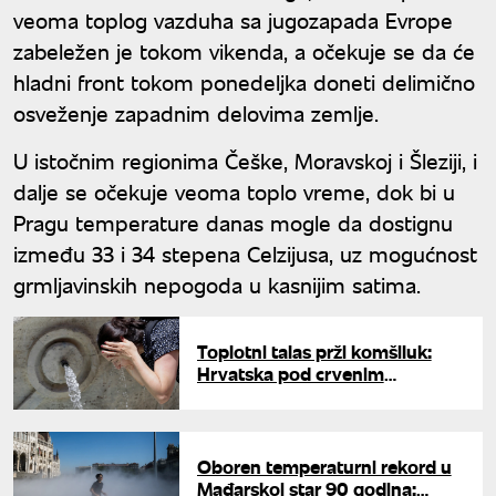
veoma toplog vazduha sa jugozapada Evrope
zabeležen je tokom vikenda, a očekuje se da će
hladni front tokom ponedeljka doneti delimično
osveženje zapadnim delovima zemlje.
U istočnim regionima Češke, Moravskoj i Šleziji, i
dalje se očekuje veoma toplo vreme, dok bi u
Pragu temperature danas mogle da dostignu
između 33 i 34 stepena Celzijusa, uz mogućnost
grmljavinskih nepogoda u kasnijim satima.
Toplotni talas prži komšiluk:
Hrvatska pod crvenim
upozorenjem, ekstremne
vrućine ne popuštaju
Oboren temperaturni rekord u
Mađarskoj star 90 godina: