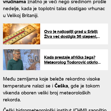
vrućinama
znatno je veći nego sredinom prošle
nedelje, kada je toplotni talas dostigao vrhunac
u Velikoj Britaniji.
Ovo je najtopliji grad u Srbiji:
Živa već dostigla 36 stepeni,
crveni meteoalarm u gotovo
celoj zemlji
Kada prestaje afrička žega?
Meteorolog Todorović otkrio
kada stiže zahlađenje i šta nas
čeka u julu
Među zemljama koje beleže rekordno visoke
temperature nalazi se i
Češka
, gde je tokom
vikenda oboren veliki broj meteoroloških
rekorda.
Češki hidrometeorološki institut (CHMI) saopštio