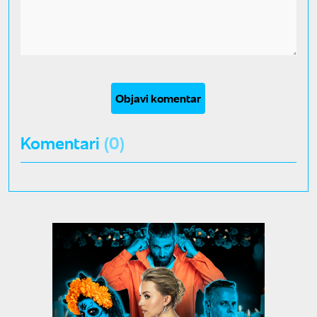
Objavi komentar
Komentari
(0)