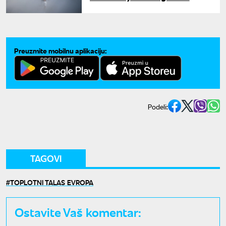
Vlada uvodi vanredne mere,
zaposleni poslati na rad od
kuće
Preuzmite mobilnu aplikaciju:
Podeli:
TAGOVI
TOPLOTNI TALAS EVROPA
Ostavite Vaš komentar: