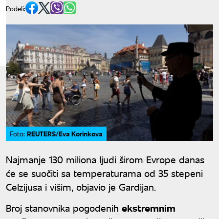
Podeli:
REUTERS/Eva Korinkova
Foto:
Najmanje 130 miliona ljudi širom Evrope danas
će se suočiti sa temperaturama od 35 stepeni
Celzijusa i višim, objavio je Gardijan.
Broj stanovnika pogođenih
ekstremnim