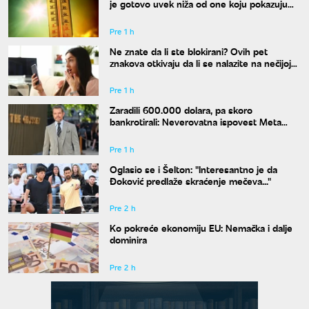
je gotovo uvek niža od one koju pokazuju
naši termometri
Pre 1 h
Ne znate da li ste blokirani? Ovih pet
znakova otkivaju da li se nalazite na nečijoj
"crnoj listi"
Pre 1 h
Zaradili 600.000 dolara, pa skoro
bankrotirali: Neverovatna ispovest Meta
Dejmona o paklu kroz koji je prošao
Pre 1 h
Oglasio se i Šelton: "Interesantno je da
Đoković predlaže skraćenje mečeva..."
Pre 2 h
Ko pokreće ekonomiju EU: Nemačka i dalje
dominira
Pre 2 h