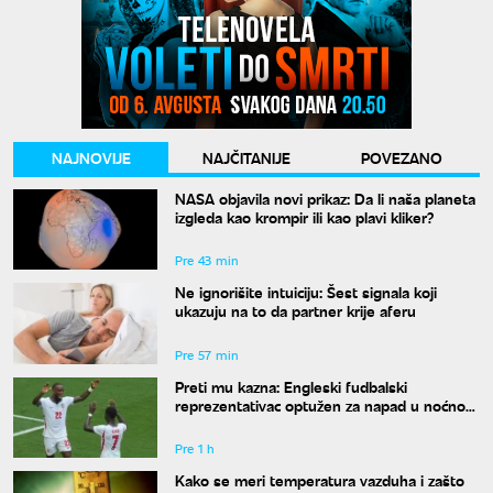
NAJNOVIJE
NAJČITANIJE
POVEZANO
NASA objavila novi prikaz: Da li naša planeta
izgleda kao krompir ili kao plavi kliker?
Pre 43 min
Ne ignorišite intuiciju: Šest signala koji
ukazuju na to da partner krije aferu
Pre 57 min
Preti mu kazna: Engleski fudbalski
reprezentativac optužen za napad u noćnom
klubu
Pre 1 h
Kako se meri temperatura vazduha i zašto