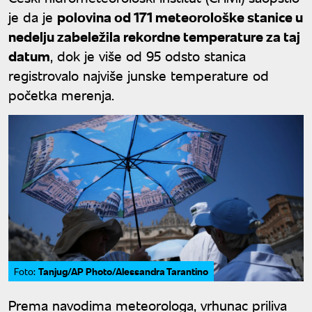
je da je
polovina od 171 meteorološke stanice u
nedelju zabeležila rekordne temperature za taj
datum
, dok je više od 95 odsto stanica
registrovalo najviše junske temperature od
početka merenja.
Tanjug/AP Photo/Alessandra Tarantino
Foto:
Prema navodima meteorologa, vrhunac priliva