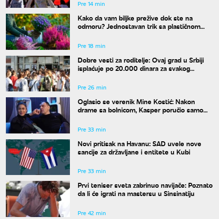
Pre 14 min
Kako da vam biljke prežive dok ste na
odmoru? Jednostavan trik sa plastičnom
kesom učiniće čuda za vaše cveće
Pre 18 min
Dobre vesti za roditelje: Ovaj grad u Srbiji
isplaćuje po 20.000 dinara za svakog
osnovca
Pre 26 min
Oglasio se verenik Mine Kostić: Nakon
drame sa bolnicom, Kasper poručio samo
jedno
Pre 33 min
Novi pritisak na Havanu: SAD uvele nove
sancije za državljane i entitete u Kubi
Pre 33 min
Prvi teniser sveta zabrinuo navijače: Poznato
da li će igrati na mastersu u Sinsinatiju
Pre 42 min