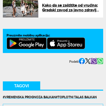
Kako da se zaštitite od vrućina:
Gradski zavod za javno zdravlje
objavio važne preporuke
Preuzmite mobilnu aplikaciju:
Podeli:
TAGOVI
VREMENSKA PROGNOZA BALKAN
TOPLOTNI TALAS BALKAN