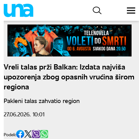
Vreli talas prži Balkan: Izdata najviša
upozorenja zbog opasnih vrućina širom
regiona
Pakleni talas zahvatio region
27.06.2026. 10:01
Podeli: