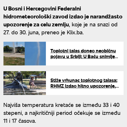
U Bosni i Hercegovini Federalni
hidrometeorološki zavod izdao je narandžasto
upozorenje za celu zemlju
, koje je na snazi od
27. do 30. juna, preneo je Klix.ba.
Toplotni talas doneo neobičnu
pojavu u Srbiji: U Baču snimljen
"prašinski đavo"
Stiže vrhunac toplotnog talasa:
RHMZ izdao hitno upozorenje,
crveni meteo-alarm na snazi,
temperatura ide do 39 stepeni
Najviša temperatura kretaće se između 33 i 40
stepeni, a najkritičniji period očekuje se između
11 i 17 časova.