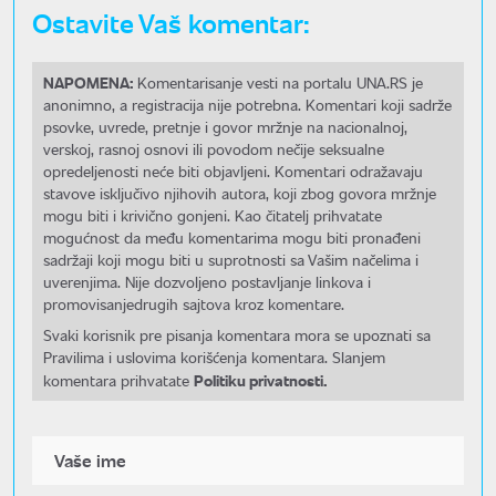
Ostavite Vaš komentar:
NAPOMENA:
Komentarisanje vesti na portalu UNA.RS je
anonimno, a registracija nije potrebna. Komentari koji sadrže
psovke, uvrede, pretnje i govor mržnje na nacionalnoj,
verskoj, rasnoj osnovi ili povodom nečije seksualne
opredeljenosti neće biti objavljeni. Komentari odražavaju
stavove isključivo njihovih autora, koji zbog govora mržnje
mogu biti i krivično gonjeni. Kao čitatelj prihvatate
mogućnost da među komentarima mogu biti pronađeni
sadržaji koji mogu biti u suprotnosti sa Vašim načelima i
uverenjima. Nije dozvoljeno postavljanje linkova i
promovisanjedrugih sajtova kroz komentare.
Svaki korisnik pre pisanja komentara mora se upoznati sa
Pravilima i uslovima korišćenja komentara. Slanjem
Politiku privatnosti.
komentara prihvatate