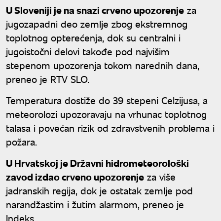
U Sloveniji je na snazi crveno upozorenje
za
jugozapadni deo zemlje zbog ekstremnog
toplotnog opterećenja, dok su centralni i
jugoistočni delovi takođe pod najvišim
stepenom upozorenja tokom narednih dana,
preneo je RTV SLO.
Temperatura dostiže do 39 stepeni Celzijusa, a
meteorolozi upozoravaju na vrhunac toplotnog
talasa i povećan rizik od zdravstvenih problema i
požara.
U Hrvatskoj je Državni hidrometeorološki
zavod izdao crveno upozorenje
za više
jadranskih regija, dok je ostatak zemlje pod
narandžastim i žutim alarmom, preneo je
Indeks.