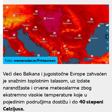
vremeradar.rs/Printscreen
Foto:
Veći deo Balkana i jugoistočne Evrope zahvaćen
je snažnim toplotnim talasom, uz izdate
narandžaste i crvene meteoalarme zbog
ekstremno visokie temperature koje u
pojedinim područjima dostižu i do
40 stepeni
Celzijusa.