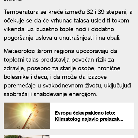
Temperatura se kreće između 32 i 39 stepeni, a
očekuje se da će vrhunac talasa uslediti tokom
vikenda, uz izuzetno tople noći i dodatno
pogoršanje uslova u unutrašnjosti i na obali.
Meteorolozi širom regiona upozoravaju da
toplotni talas predstavlja povećan rizik za
zdravlje, posebno za starije osobe, hronične
bolesnike i decu, i da može da izazove
poremećaje u svakodnevnom životu, uključujući
saobraćaj i snabdevanje energijom.
Evropu čeka pakleno leto:
Klimatolog najavio prelazak
praga od 50 stepeni