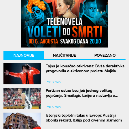
NAJNOVIJE
NAJČITANIJE
POVEZANO
Tajna je konačno otkrivena: Bivša detektivka
progovorila o skrivenom prolazu Majkla
Džeksona
Pre 3 min
Partizan ostao bez još jednog velikog
pojačanja: Smailagić karijeru nastavlja u
Galatasaraju
Pre 5 min
Istorijski toplotni talas u Evropi: Austrija
oborila rekord, Italija pod crvenim alarmom