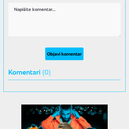
Objavi komentar
Komentari
(0)