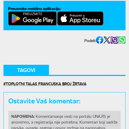
Preuzmite mobilnu aplikaciju:
Podeli:
TAGOVI
TOPLOTNI TALAS FRANCUSKA BROJ ŽRTAVA
Ostavite Vaš komentar:
NAPOMENA:
Komentarisanje vesti na portalu UNA.RS je
anonimno, a registracija nije potrebna. Komentari koji sadrže
psovke, uvrede, pretnje i govor mržnje na nacionalnoj,