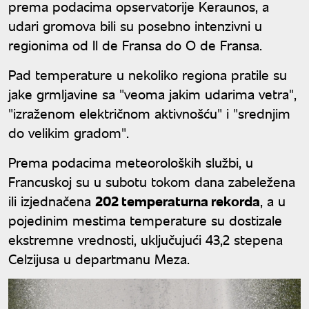
prema podacima opservatorije Keraunos, a
udari gromova bili su posebno intenzivni u
regionima od Il de Fransa do O de Fransa.
Pad temperature u nekoliko regiona pratile su
jake grmljavine sa "veoma jakim udarima vetra",
"izraženom električnom aktivnošću" i "srednjim
do velikim gradom".
Prema podacima meteoroloških službi, u
Francuskoj su u subotu tokom dana zabeležena
ili izjednačena
202 temperaturna rekorda
, a u
pojedinim mestima temperature su dostizale
ekstremne vrednosti, uključujući 43,2 stepena
Celzijusa u departmanu Meza.