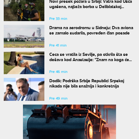
Novi presek požara u Srbiji: Vatra kod Ušća
ugašena, najteža borba u Deliblatskoj
peščari
Pre 33 min
Drama na aerodromu u Sidneju: Dva aviona
se zamalo sudarila, povređen član posade
Pre 41 min
Ceca se vratila iz Sevilje, pa otkrila šta se
dešava kod Anastasije: "Znam na koga će
Ilijan da liči"
Pre 46 min
Dodik: Podrška Srbije Republici Srpskoj
nikada nije bila snažnija i konkretnija
Pre 49 min