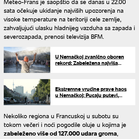
Meteo-Frans je saopštio da se danas u 22.00
sata očekuje ukidanje najviših upozorenja na
visoke temperature na teritoriji cele zemlje,
zahvaljujući ulasku hladnijeg vazduha sa zapada i
severozapada, prenosi televizija BFM.
U Nemačkoj zvanično oboren
rekord: Zabeležena najviša
dnevna temperatura svih
vremena
Ekstremne vrućine prave haos
u Nemačkoj: Pucaju putevi,
otkazuju se vozovi, moguća i
ograničenja vode
Nekoliko regiona u Francuskoj u subotu su
tokom večeri i noći pogodile oluje u kojima je
zabeleženo više od 127.000 udara groma
,