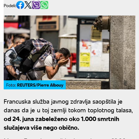
Podeli:
REUTERS/Pierre Albouy
Foto:
Francuska služba javnog zdravlja saopštila je
danas da je u toj zemlji tokom toplotnog talasa,
od 24. juna zabeleženo oko 1.000 smrtnih
slučajeva više nego obično.