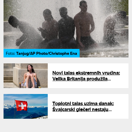
Tanjug/AP Photo/Christophe Ena
Foto:
Novi talas ekstremnih vrućina:
Velika Britanija produžila
narandžasto upozorenje
Toplotni talas uzima danak:
Švajcarski glečeri nestaju
alarmantnom brzinom