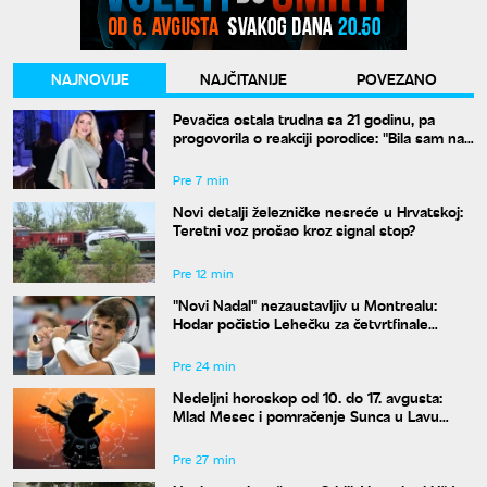
NAJNOVIJE
NAJČITANIJE
POVEZANO
Pevačica ostala trudna sa 21 godinu, pa
progovorila o reakciji porodice: "Bila sam na
studijama"
Pre 7 min
Novi detalji železničke nesreće u Hrvatskoj:
Teretni voz prošao kroz signal stop?
Pre 12 min
"Novi Nadal" nezaustavljiv u Montrealu:
Hodar počistio Lehečku za četvrtfinale
mastersa
Pre 24 min
Nedeljni horoskop od 10. do 17. avgusta:
Mlad Mesec i pomračenje Sunca u Lavu
donose haos
Pre 27 min