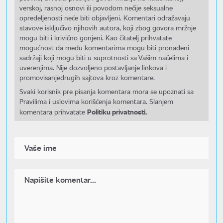
verskoj, rasnoj osnovi ili povodom nečije seksualne
opredeljenosti neće biti objavljeni. Komentari odražavaju
stavove isključivo njihovih autora, koji zbog govora mržnje
mogu biti i krivično gonjeni. Kao čitatelj prihvatate
mogućnost da među komentarima mogu biti pronađeni
sadržaji koji mogu biti u suprotnosti sa Vašim načelima i
uverenjima. Nije dozvoljeno postavljanje linkova i
promovisanjedrugih sajtova kroz komentare.
Svaki korisnik pre pisanja komentara mora se upoznati sa
Pravilima i uslovima korišćenja komentara. Slanjem
Politiku privatnosti.
komentara prihvatate