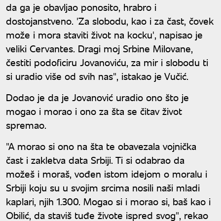
da ga je obavljao ponosito, hrabro i
dostojanstveno. 'Za slobodu, kao i za čast, čovek
može i mora staviti život na kocku', napisao je
veliki Cervantes. Dragi moj Srbine Milovane,
čestiti podoficiru Jovanoviću, za mir i slobodu ti
si uradio više od svih nas", istakao je Vučić.
Dodao je da je Jovanović uradio ono što je
mogao i morao i ono za šta se čitav život
spremao.
"A morao si ono na šta te obavezala vojnička
čast i zakletva data Srbiji. Ti si odabrao da
možeš i moraš, vođen istom idejom o moralu i
Srbiji koju su u svojim srcima nosili naši mladi
kaplari, njih 1.300. Mogao si i morao si, baš kao i
Obilić, da staviš tuđe živote ispred svog", rekao