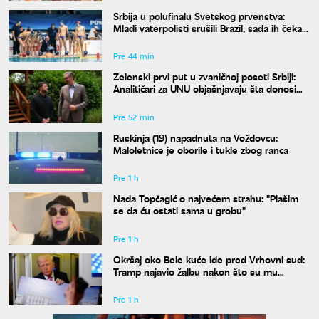
Srbija u polufinalu Svetskog prvenstva:
Mladi vaterpolisti srušili Brazil, sada ih čeka
Hrvatska
Pre 44 min
Zelenski prvi put u zvaničnoj poseti Srbiji:
Analitičari za UNU objašnjavaju šta donosi
susret u Beogradu i kako će reagovati
Moskva
Pre 52 min
Ruskinja (19) napadnuta na Voždovcu:
Maloletnice je oborile i tukle zbog ranca
Pre 1 h
Nada Topčagić o najvećem strahu: "Plašim
se da ću ostati sama u grobu"
Pre 1 h
Okršaj oko Bele kuće ide pred Vrhovni sud:
Tramp najavio žalbu nakon što su mu
blokirani radovi
Pre 1 h