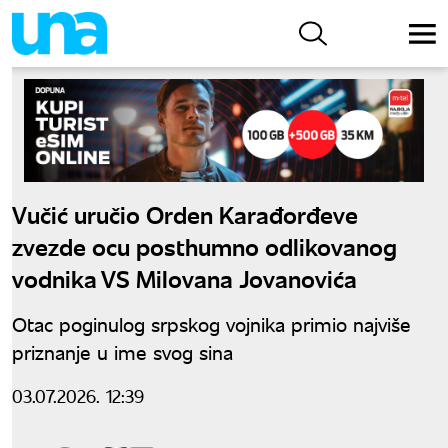
Vučić uručio Orden Karađorđeve
zvezde ocu posthumno odlikovanog
vodnika VS Milovana Jovanovića
Otac poginulog srpskog vojnika primio najviše
priznanje u ime svog sina
03.07.2026. 12:39