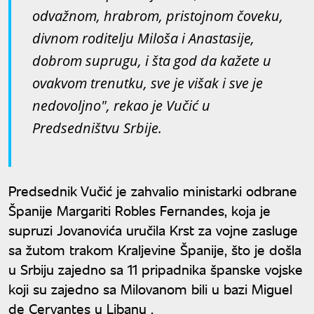
odvažnom, hrabrom, pristojnom čoveku,
divnom roditelju Miloša i Anastasije,
dobrom suprugu, i šta god da kažete u
ovakvom trenutku, sve je višak i sve je
nedovoljno", rekao je Vučić u
Predsedništvu Srbije.
Predsednik Vučić je zahvalio ministarki odbrane
Španije Margariti Robles Fernandes, koja je
supruzi Jovanovića uručila Krst za vojne zasluge
sa žutom trakom Kraljevine Španije, što je došla
u Srbiju zajedno sa 11 pripadnika španske vojske
koji su zajedno sa Milovanom bili u bazi Miguel
de Cervantes u Libanu .