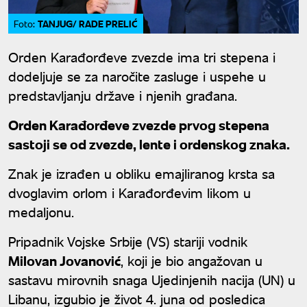
TANJUG/ RADE PRELIĆ
Foto:
Orden Karađorđeve zvezde ima tri stepena i
dodeljuje se za naročite zasluge i uspehe u
predstavljanju države i njenih građana.
Orden Karađorđeve zvezde prvog stepena
sastoji se od zvezde, lente i ordenskog znaka.
Znak je izrađen u obliku emajliranog krsta sa
dvoglavim orlom i Karađorđevim likom u
medaljonu.
Pripadnik Vojske Srbije (VS) stariji vodnik
Milovan Jovanović
, koji je bio angažovan u
sastavu mirovnih snaga Ujedinjenih nacija (UN) u
Libanu, izgubio je život 4. juna od posledica