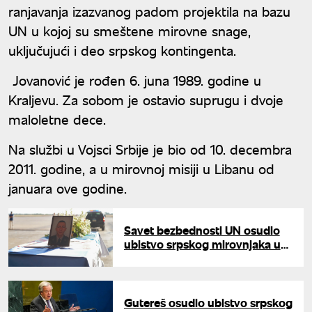
ranjavanja izazvanog padom projektila na bazu
UN u kojoj su smeštene mirovne snage,
uključujući i deo srpskog kontingenta.
Jovanović je rođen 6. juna 1989. godine u
Kraljevu. Za sobom je ostavio suprugu i dvoje
maloletne dece.
Na službi u Vojsci Srbije je bio od 10. decembra
2011. godine, a u mirovnoj misiji u Libanu od
januara ove godine.
Savet bezbednosti UN osudio
ubistvo srpskog mirovnjaka u
Libanu
Gutereš osudio ubistvo srpskog