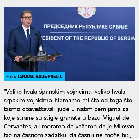
TANJUG/ RADE PRELIĆ
Foto:
"Veliko hvala španskim vojnicima, veliko hvala
srpskim vojnicima. Nemamo mi šta od toga što
bismo obaveštavali ljude u našim zemljama sa
koje strane su stigle granate u bazu Miguel de
Cervantes, ali moramo da kažemo da je Milovan
bio na časnom zadatku, da časniji ne može biti,