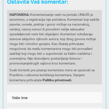
Ostavite Vaš komentar:
NAPOMENA:
Komentarisanje vesti na portalu UNA.RS je
anonimno, a registracija nije potrebna. Komentari koji sadrže
psovke, uvrede, pretnje i govor mržnje na nacionalnoj,
verskoj, rasnoj osnovi ili povodom nečije seksualne
opredeljenosti neće biti objavljeni. Komentari odražavaju
stavove isključivo njihovih autora, koji zbog govora mržnje
mogu biti i krivično gonjeni. Kao čitatelj prihvatate
mogućnost da među komentarima mogu biti pronađeni
sadržaji koji mogu biti u suprotnosti sa Vašim načelima i
uverenjima. Nije dozvoljeno postavljanje linkova i
promovisanjedrugih sajtova kroz komentare.
Svaki korisnik pre pisanja komentara mora se upoznati sa
Pravilima i uslovima korišćenja komentara. Slanjem
Politiku privatnosti.
komentara prihvatate