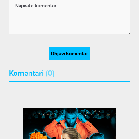
Objavi komentar
Komentari
(0)