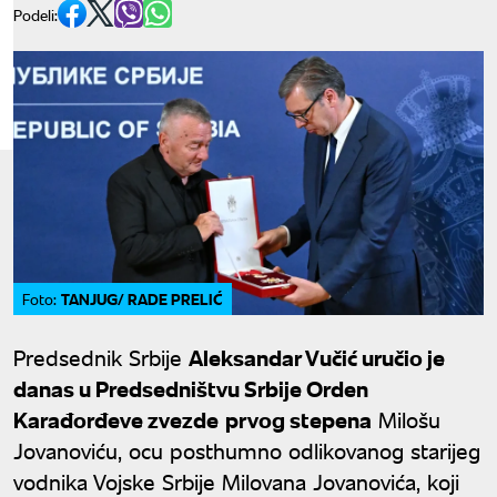
Podeli:
TANJUG/ RADE PRELIĆ
Foto:
Predsednik Srbije
Aleksandar Vučić uručio je
danas u Predsedništvu Srbije Orden
Karađorđeve zvezde
prvog stepena
Milošu
Jovanoviću, ocu posthumno odlikovanog starijeg
vodnika Vojske Srbije Milovana Jovanovića, koji