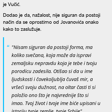
je Vučić.
Dodao je da, nažalost, nije siguran da postoji
način da se oprostimo od Jovanovića onako
kako to zaslužuje.
"Nisam siguran da postoji forma, ma
koliko svečana, koja može da ispravi
zemaljsku nepravdu koja je tebe i tvoju
porodicu zadesila. Otišao si da u ime
ljudskosti i čovekoljublja čuvaš mir, a
vršeći svoju dužnost, na oltar časti ti si
položio ono što je najvrednije što si
imao. Tvoj život i tvoje ime biće upisani u
istoriju tvoje zemlje, tvoje Srbije",