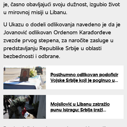
je, časno obavljajući svoju dužnost, izgubio život
u mirovnoj misiji u Libanu.
U Ukazu o dodeli odlikovanja navedeno je da je
Jovanović odlikovan Ordenom Karađorđeve
zvezde prvog stepena, za naročite zasluge u
predstavljanju Republike Srbije u oblasti
bezbednosti i odbrane.
Posthumno odlikovan podoficir
Vojske Srbije koji je poginuo u
Libanu
Mojsilović u Libanu zatražio
punu istragu: Srbija traži
kažnjavanje odgovornih za
pogibiju Milovana Jovanovića