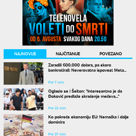
NAJNOVIJE
NAJČITANIJE
POVEZANO
Zaradili 600.000 dolara, pa skoro
bankrotirali: Neverovatna ispovest Meta
Dejmona o paklu kroz koji je prošao
Pre 7 min
Oglasio se i Šelton: "Interesantno je da
Đoković predlaže skraćenje mečeva..."
Pre 22 min
Ko pokreće ekonomiju EU: Nemačka i dalje
dominira
Pre 37 min