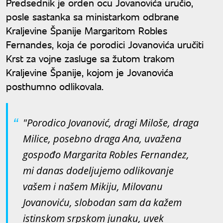
Predsednik je orden ocu Jovanovića uručio,
posle sastanka sa ministarkom odbrane
Kraljevine Španije Margaritom Robles
Fernandes, koja će porodici Jovanovića uručiti
Krst za vojne zasluge sa žutom trakom
Kraljevine Španije, kojom je Jovanovića
posthumno odlikovala.
"Porodico Jovanović, dragi Miloše, draga
Milice, posebno draga Ana, uvažena
gospođo Margarita Robles Fernandez,
mi danas dodeljujemo odlikovanje
vašem i našem Mikiju, Milovanu
Jovanoviću, slobodan sam da kažem
istinskom srpskom junaku, uvek