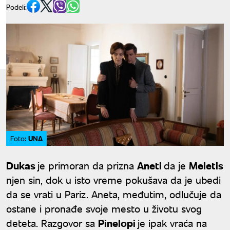
Podeli:
UNA
Foto:
Dukas
je primoran da prizna
Aneti
da je
Meletis
njen sin, dok u isto vreme pokušava da je ubedi
da se vrati u Pariz. Aneta, međutim, odlučuje da
ostane i pronađe svoje mesto u životu svog
deteta. Razgovor sa
Pinelopi
je ipak vraća na