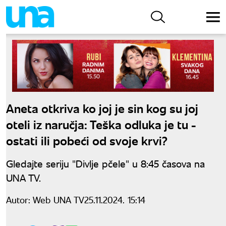
Aneta otkriva ko joj je sin kog su joj
oteli iz naručja: Teška odluka je tu -
ostati ili pobeći od svoje krvi?
Gledajte seriju "Divlje pčele" u 8:45 časova na
UNA TV.
Autor:
Web UNA TV
25.11.2024. 15:14