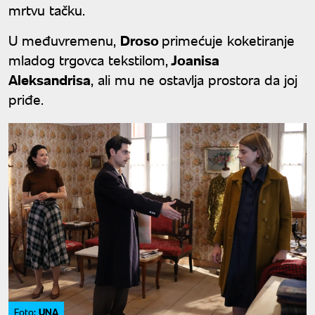
mrtvu tačku.
U međuvremenu,
Droso
primećuje koketiranje
mladog trgovca tekstilom,
Joanisa
Aleksandrisa
, ali mu ne ostavlja prostora da joj
priđe.
UNA
Foto: