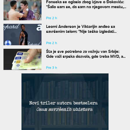
Fonseka se oglasio zbog izjave o Đokoviću:
"Šalio sam se, da sam na njegovom mestu,
uradio bih isto"
Pre 2 h
Leomi Anderson je Viktorijin anđeo sa
savršenim telom: "Nije teško izgledati
dobro"
Pre 2 h
Šta je sve potrebno za vožnju van Srbije:
Gde važi srpska dozvola, gde treba MVD, a
gde zelena karta
Pre 3 h