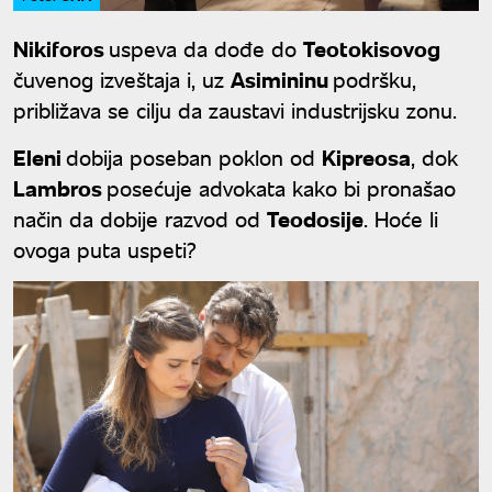
Nikiforos
uspeva da dođe do
Teotokisovog
čuvenog izveštaja i, uz
Asimininu
podršku,
približava se cilju da zaustavi industrijsku zonu.
Eleni
dobija poseban poklon od
Kipreosa
, dok
Lambros
posećuje advokata kako bi pronašao
način da dobije razvod od
Teodosije
. Hoće li
ovoga puta uspeti?