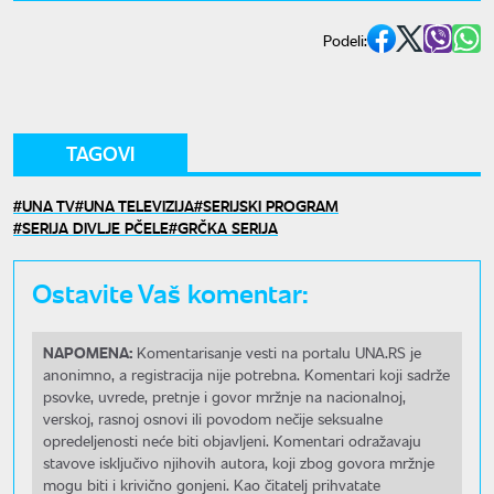
Podeli:
TAGOVI
UNA TV
UNA TELEVIZIJA
SERIJSKI PROGRAM
SERIJA DIVLJE PČELE
GRČKA SERIJA
Ostavite Vaš komentar:
NAPOMENA:
Komentarisanje vesti na portalu UNA.RS je
anonimno, a registracija nije potrebna. Komentari koji sadrže
psovke, uvrede, pretnje i govor mržnje na nacionalnoj,
verskoj, rasnoj osnovi ili povodom nečije seksualne
opredeljenosti neće biti objavljeni. Komentari odražavaju
stavove isključivo njihovih autora, koji zbog govora mržnje
mogu biti i krivično gonjeni. Kao čitatelj prihvatate