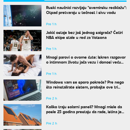
Ruski naučnici razvijaju "svemirsku reciklažu":
Otpad pretvaraju u tečnost i sivu vodu
Pre 1 h
Jokić ostaje bez još jednog saigrača? Četiri
NBA ekipe stale u red za Votsona
Pre 1 h
Mnogi parovi o ovome ćute: Iskren razgovor
o intimnom životu jača vezu i donosi veću
bliskost
Pre 1 h
Windows vam se sporo pokreće? Pre nego
što reinstalirate sistem, probajte ove tri
komande
Pre 2 h
Koliko traju solarni paneli? Mnogi misle da
posle 25 godina prestaju da rade, istina je
drugačija
Pre 2 h