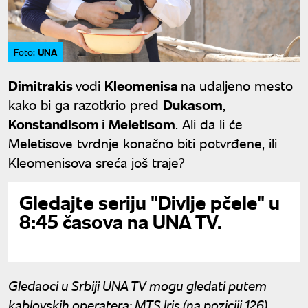
UNA
Foto:
Dimitrakis
vodi
Kleomenisa
na udaljeno mesto
kako bi ga razotkrio pred
Dukasom
,
Konstandisom
i
Meletisom
. Ali da li će
Meletisove tvrdnje konačno biti potvrđene, ili
Kleomenisova sreća još traje?
Gledajte seriju "Divlje pčele" u
8:45 časova na UNA TV.
Gledaoci u Srbiji UNA TV mogu gledati putem
kablovskih operatera: MTS Iris (na poziciji 126),