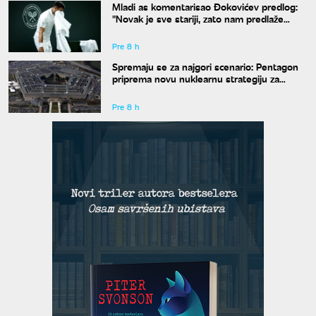
Mladi as komentarisao Đokovićev predlog:
"Novak je sve stariji, zato nam predlaže
kraće mečeve"
Pre 8 h
Spremaju se za najgori scenario: Pentagon
priprema novu nuklearnu strategiju za
eventualni sukob sa Rusijom i Kinom
Pre 8 h