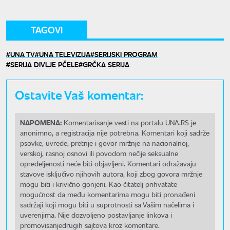
TAGOVI
UNA TV
UNA TELEVIZIJA
SERIJSKI PROGRAM
SERIJA DIVLJE PČELE
GRČKA SERIJA
Ostavite Vaš komentar:
NAPOMENA:
Komentarisanje vesti na portalu UNA.RS je
anonimno, a registracija nije potrebna. Komentari koji sadrže
psovke, uvrede, pretnje i govor mržnje na nacionalnoj,
verskoj, rasnoj osnovi ili povodom nečije seksualne
opredeljenosti neće biti objavljeni. Komentari odražavaju
stavove isključivo njihovih autora, koji zbog govora mržnje
mogu biti i krivično gonjeni. Kao čitatelj prihvatate
mogućnost da među komentarima mogu biti pronađeni
sadržaji koji mogu biti u suprotnosti sa Vašim načelima i
uverenjima. Nije dozvoljeno postavljanje linkova i
promovisanjedrugih sajtova kroz komentare.