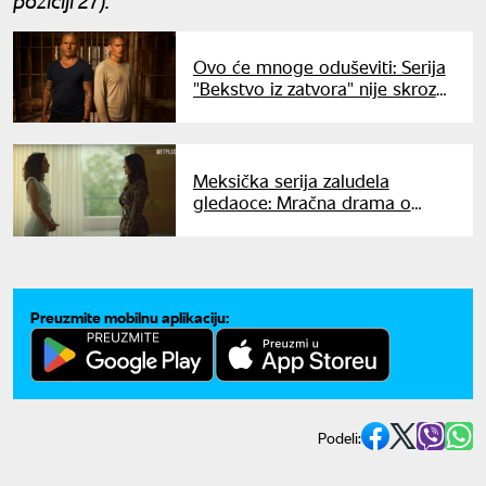
poziciji 27).
Ovo će mnoge oduševiti: Serija
"Bekstvo iz zatvora" nije skroz
gotova
Meksička serija zaludela
gledaoce: Mračna drama o
dvema sestrama zalepiće vas za
televizor
Preuzmite mobilnu aplikaciju:
Podeli: