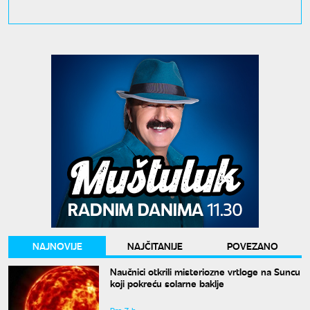
NAJNOVIJE
NAJČITANIJE
POVEZANO
Naučnici otkrili misteriozne vrtloge na Suncu
koji pokreću solarne baklje