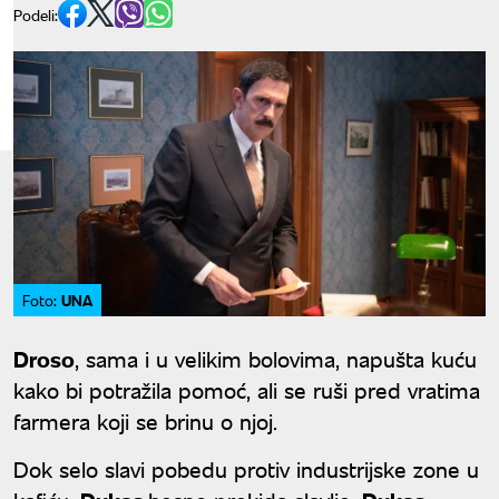
Podeli:
UNA
Foto:
Droso
, sama i u velikim bolovima, napušta kuću
kako bi potražila pomoć, ali se ruši pred vratima
farmera koji se brinu o njoj.
Dok selo slavi pobedu protiv industrijske zone u