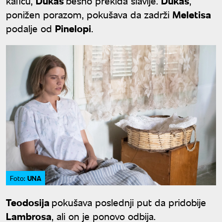
kafiću,
Dukas
besno prekida slavlje.
Dukas
,
ponižen porazom, pokušava da zadrži
Meletisa
podalje od
Pinelopi
.
UNA
Foto:
Teodosija
pokušava poslednji put da pridobije
Lambrosa
, ali on je ponovo odbija.