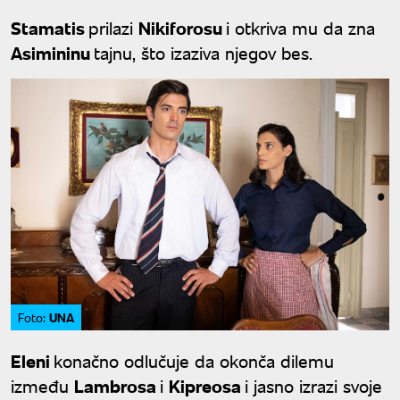
Stamatis
prilazi
Nikiforosu
i otkriva mu da zna
Asimininu
tajnu, što izaziva njegov bes.
UNA
Foto:
Eleni
konačno odlučuje da okonča dilemu
između
Lambrosa
i
Kipreosa
i jasno izrazi svoje