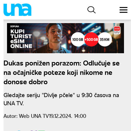
Dukas ponižen porazom: Odlučuje se
na očajničke poteze koji nikome ne
donose dobro
Gledajte seriju "Divlje pčele" u 9:30 časova na
UNA TV.
Autor:
Web UNA TV
19.12.2024. 14:00