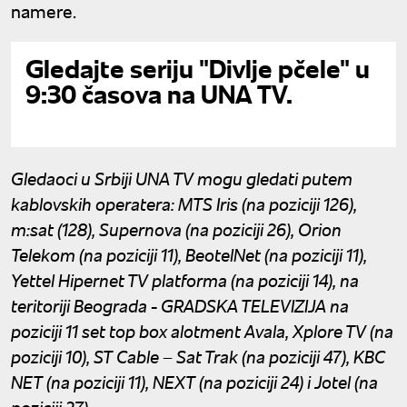
namere.
Gledajte seriju "Divlje pčele" u
9:30 časova na UNA TV.
Gledaoci u Srbiji UNA TV mogu gledati putem
kablovskih operatera: MTS Iris (na poziciji 126),
m:sat (128), Supernova (na poziciji 26), Orion
Telekom (na poziciji 11), BeotelNet (na poziciji 11),
Yettel Hipernet TV platforma (na poziciji 14), na
teritoriji Beograda - GRADSKA TELEVIZIJA na
poziciji 11 set top box alotment Avala, Xplore TV (na
poziciji 10), ST Cable – Sat Trak (na poziciji 47), KBC
NET (na poziciji 11), NEXT (na poziciji 24) i Jotel (na