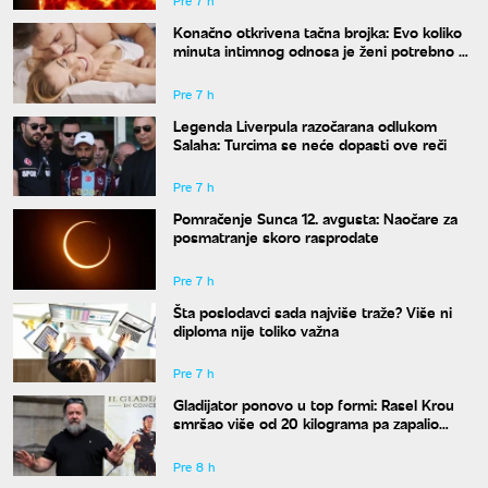
Pre 7 h
Konačno otkrivena tačna brojka: Evo koliko
minuta intimnog odnosa je ženi potrebno da
bi bila potpuno zadovoljna
Pre 7 h
Legenda Liverpula razočarana odlukom
Salaha: Turcima se neće dopasti ove reči
Pre 7 h
Pomračenje Sunca 12. avgusta: Naočare za
posmatranje skoro rasprodate
Pre 7 h
Šta poslodavci sada najviše traže? Više ni
diploma nije toliko važna
Pre 7 h
Gladijator ponovo u top formi: Rasel Krou
smršao više od 20 kilograma pa zapalio
društvene mreže novim izgledom
Pre 8 h