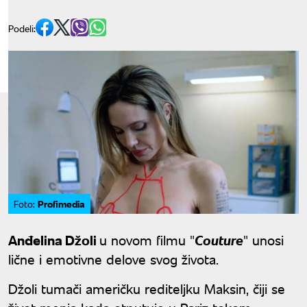
Podeli:
Profimedia
Foto:
Anđelina Džoli
u novom filmu "
Couture
" unosi
lične i emotivne delove svog života.
Džoli tumači američku rediteljku Maksin, čiji se