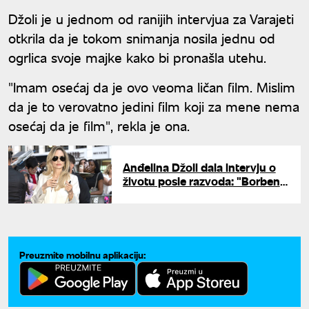
Džoli je u jednom od ranijih intervjua za Varajeti
otkrila da je tokom snimanja nosila jednu od
ogrlica svoje majke kako bi pronašla utehu.
"Imam osećaj da je ovo veoma ličan film. Mislim
da je to verovatno jedini film koji za mene nema
osećaj da je film", rekla je ona.
Anđelina Džoli dala intervju o
životu posle razvoda: "Borbeni
duh mi se konačno vratio"
Preuzmite mobilnu aplikaciju: