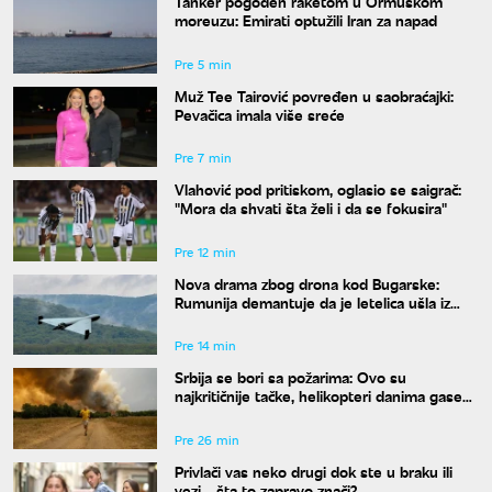
Tanker pogođen raketom u Ormuskom
moreuzu: Emirati optužili Iran za napad
Pre 5 min
Muž Tee Tairović povređen u saobraćajki:
Pevačica imala više sreće
Pre 7 min
Vlahović pod pritiskom, oglasio se saigrač:
"Mora da shvati šta želi i da se fokusira"
Pre 12 min
Nova drama zbog drona kod Bugarske:
Rumunija demantuje da je letelica ušla iz
njenog vazdušnog prostora
Pre 14 min
Srbija se bori sa požarima: Ovo su
najkritičnije tačke, helikopteri danima gase
vatru
Pre 26 min
Privlači vas neko drugi dok ste u braku ili
vezi - šta to zapravo znači?