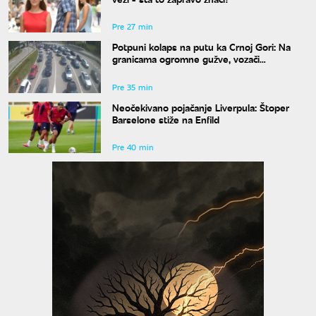
Pre 27 min
Potpuni kolaps na putu ka Crnoj Gori: Na
granicama ogromne gužve, vozači
upozoravaju na jednu stvar
Pre 35 min
Neočekivano pojačanje Liverpula: Štoper
Barselone stiže na Enfild
Pre 40 min