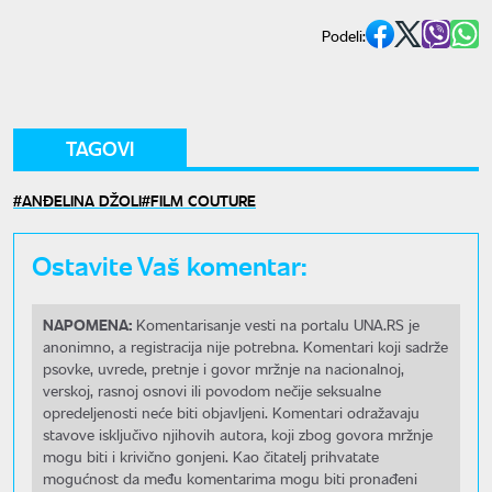
Podeli:
TAGOVI
ANĐELINA DŽOLI
FILM COUTURE
Ostavite Vaš komentar:
NAPOMENA:
Komentarisanje vesti na portalu UNA.RS je
anonimno, a registracija nije potrebna. Komentari koji sadrže
psovke, uvrede, pretnje i govor mržnje na nacionalnoj,
verskoj, rasnoj osnovi ili povodom nečije seksualne
opredeljenosti neće biti objavljeni. Komentari odražavaju
stavove isključivo njihovih autora, koji zbog govora mržnje
mogu biti i krivično gonjeni. Kao čitatelj prihvatate
mogućnost da među komentarima mogu biti pronađeni