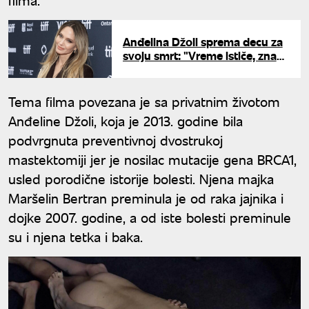
Anđelina Džoli sprema decu za
svoju smrt: "Vreme ističe, znam
da nemam još dugo"
Tema filma povezana je sa privatnim životom
Anđeline Džoli, koja je 2013. godine bila
podvrgnuta preventivnoj dvostrukoj
mastektomiji jer je nosilac mutacije gena BRCA1,
usled porodične istorije bolesti. Njena majka
Maršelin Bertran preminula je od raka jajnika i
dojke 2007. godine, a od iste bolesti preminule
su i njena tetka i baka.