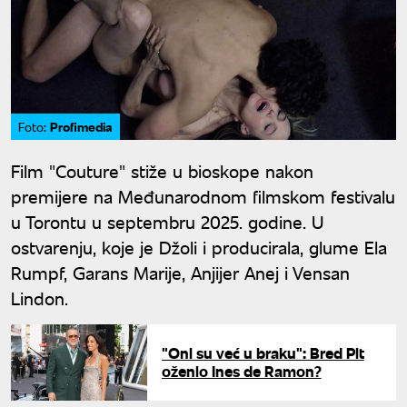
Profimedia
Foto:
Film "Couture" stiže u bioskope nakon
premijere na Međunarodnom filmskom festivalu
u Torontu u septembru 2025. godine. U
ostvarenju, koje je Džoli i producirala, glume Ela
Rumpf, Garans Marije, Anjijer Anej i Vensan
Lindon.
"Oni su već u braku": Bred Pit
oženio Ines de Ramon?