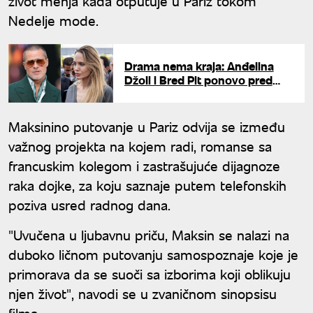
život menja kada otputuje u Pariz tokom
Nedelje mode.
Drama nema kraja: Anđelina
Džoli i Bred Pit ponovo pred
sudom
Maksinino putovanje u Pariz odvija se između
važnog projekta na kojem radi, romanse sa
francuskim kolegom i zastrašujuće dijagnoze
raka dojke, za koju saznaje putem telefonskih
poziva usred radnog dana.
"Uvučena u ljubavnu priču, Maksin se nalazi na
duboko ličnom putovanju samospoznaje koje je
primorava da se suoči sa izborima koji oblikuju
njen život", navodi se u zvaničnom sinopsisu
filma.