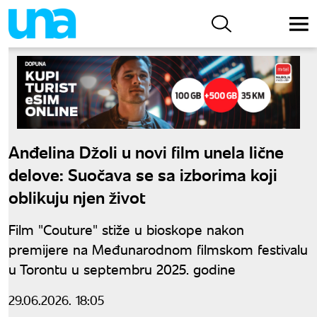
Anđelina Džoli u novi film unela lične
delove: Suočava se sa izborima koji
oblikuju njen život
Film "Couture" stiže u bioskope nakon
premijere na Međunarodnom filmskom festivalu
u Torontu u septembru 2025. godine
29.06.2026. 18:05