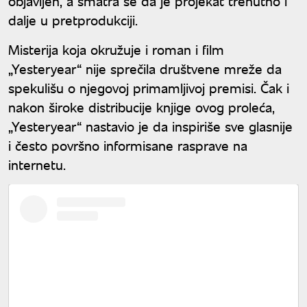
objavljen, a smatra se da je projekat trenutno i
dalje u pretprodukciji.
Misterija koja okružuje i roman i film
„Yesteryear“ nije sprečila društvene mreže da
spekulišu o njegovoj primamljivoj premisi. Čak i
nakon široke distribucije knjige ovog proleća,
„Yesteryear“ nastavio je da inspiriše sve glasnije
i često površno informisane rasprave na
internetu.