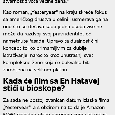
stvarnost života većine žena.“
Kao roman, „Yesteryear“ na kraju skreće fokus
sa američkog društva u celini i usmerava ga na
ono što se dešava kada jedna osoba više ne
može da razdvoji svoj pravi identitet od
nametnute fasade. Upravo ta dualnost čini
koncept toliko primamljivim za dublje
istraživanje, naročito kroz unutrašnji svet
kompleksne žene koja će bukvalno biti
zarobljena na velikom platnu.
Kada će film sa En Hatavej
stići u bioskope?
Za sada ne postoji zvaničan datum izlaska filma
„Yesteryear“, a s obzirom na to da je Amazon
MGM navodno platio ogromnu sumu za prava