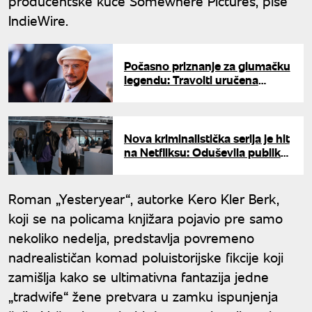
producentske kuće Somewhere Pictures, piše
IndieWire.
Počasno priznanje za glumačku
legendu: Travolti uručena
Zlatna palma na Kanskom
festivalu
Nova kriminalistička serija je hit
na Netfliksu: Oduševila publiku
i kritičare
Roman „Yesteryear“, autorke Kero Kler Berk,
koji se na policama knjižara pojavio pre samo
nekoliko nedelja, predstavlja povremeno
nadrealističan komad poluistorijske fikcije koji
zamišlja kako se ultimativna fantazija jedne
„tradwife“ žene pretvara u zamku ispunjenja