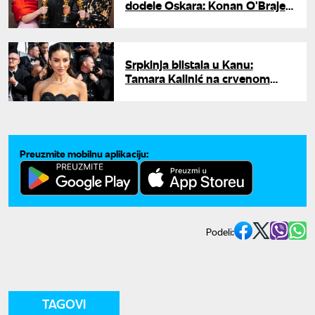
dodele Oskara: Konan O'Brajen
treći put voditelj
Srpkinja blistala u Kanu:
Tamara Kalinić na crvenom
tepihu u elegantnoj crnoj haljini
Preuzmite mobilnu aplikaciju:
Podeli:
TAGOVI