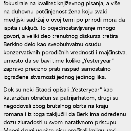
fokusirale na kvalitet književnog pisanja, a više
na duhovnu potčinjenost žena koju svaki
medijski sadržaj o ovoj temi po prirodi mora da
ispita i uključi. To pojednostavljivanje mnogo
govori, a veliki deo trenutnog diskursa tretira
Berkino delo kao sveobuhvatnu osudu
konzervativnih porodičnih vrednosti i majčinstva,
umesto da se bavi time koliko „Yesteryear“
zapravo precizno prati raspad samostalno
izgrađene stvarnosti jednog jedinog lika.
Dok su neki čitaoci opisali „Yesteryear“ kao
katarzičan obračun sa patrijarhatom, drugi su
negodovali zbog brutalnog obrta na kraju
romana i iz toga zaključili da Berk ima određenu
dozu zluradosti u svom narativnom pristupu.
Mnogi drugi uopšte nisu pročitali knjigu, već