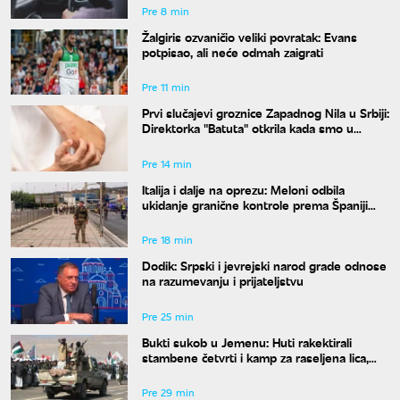
Pre 8 min
Žalgiris ozvaničio veliki povratak: Evans
potpisao, ali neće odmah zaigrati
Pre 11 min
Prvi slučajevi groznice Zapadnog Nila u Srbiji:
Direktorka "Batuta" otkrila kada smo u
najvećem riziku od uboda
Pre 14 min
Italija i dalje na oprezu: Meloni odbila
ukidanje granične kontrole prema Španiji
pre 15. avgusta
Pre 18 min
Dodik: Srpski i jevrejski narod grade odnose
na razumevanju i prijateljstvu
Pre 25 min
Bukti sukob u Jemenu: Huti rakektirali
stambene četvrti i kamp za raseljena lica,
ima mrtvih i ranjenih
Pre 29 min