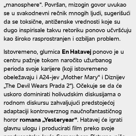
„manosphere“. Površan, mizogin govor uvukao
se u svakodnevni rečnik mnogih ljudi, sugerišući
da se toksične, antiženske vrednosti koje su
dugo inspirisale takvu retoriku ponovo učvršćuju
kao široko rasprostranjen i ozbiljan problem.
Istovremeno, glumica
En Hatavej
ponovo je u
centru pažnje tokom naročito užurbanog
perioda svoje karijere (koji istovremeno
obeležavaju i A24-jev „Mother Mary“ i Diznijev
„The Devil Wears Prada 2“). Očekuje se da će
uskoro dominirati holivudskim diskusijama o
rodnom diskursu zahvaljujući predstojećoj
adaptaciji kontroverznog naučnofantastičnog
horor
romana „Yesteryear“
. Hatavej će igrati
glavnu ulogu i producirati film preko svoje