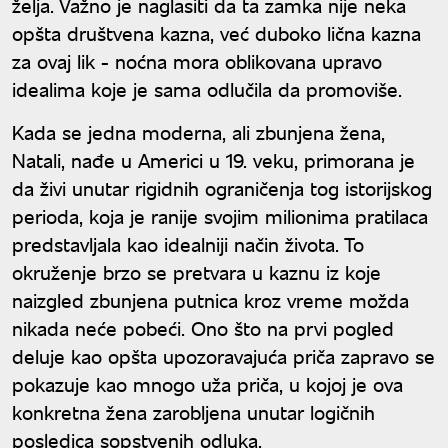
želja. Važno je naglasiti da ta zamka nije neka
opšta društvena kazna, već duboko lična kazna
za ovaj lik - noćna mora oblikovana upravo
idealima koje je sama odlučila da promoviše.
Kada se jedna moderna, ali zbunjena žena,
Natali, nađe u Americi u 19. veku, primorana je
da živi unutar rigidnih ograničenja tog istorijskog
perioda, koja je ranije svojim milionima pratilaca
predstavljala kao idealniji način života. To
okruženje brzo se pretvara u kaznu iz koje
naizgled zbunjena putnica kroz vreme možda
nikada neće pobeći. Ono što na prvi pogled
deluje kao opšta upozoravajuća priča zapravo se
pokazuje kao mnogo uža priča, u kojoj je ova
konkretna žena zarobljena unutar logičnih
posledica sopstvenih odluka.