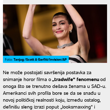
Tanjug /Scott A Garfitt/Invision/AP
Foto:
Ne može postojati savršenija postavka za
snimanje horor filma o
„tradwife“
fenomenu
od
onoga što se trenutno dešava ženama u SAD-u.
Amerikanci svih profila bore se da se snađu u
novoj političkoj realnosti koju, između ostalog,
definišu sleng izrazi poput „looksmaxxing“ i