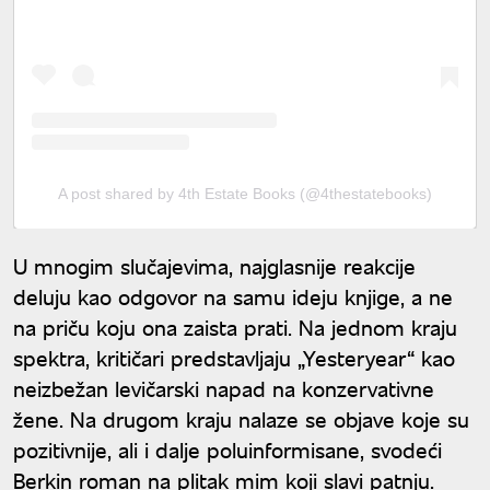
A post shared by 4th Estate Books (@4thestatebooks)
U mnogim slučajevima, najglasnije reakcije
deluju kao odgovor na samu ideju knjige, a ne
na priču koju ona zaista prati. Na jednom kraju
spektra, kritičari predstavljaju „Yesteryear“ kao
neizbežan levičarski napad na konzervativne
žene. Na drugom kraju nalaze se objave koje su
pozitivnije, ali i dalje poluinformisane, svodeći
Berkin roman na plitak mim koji slavi patnju.