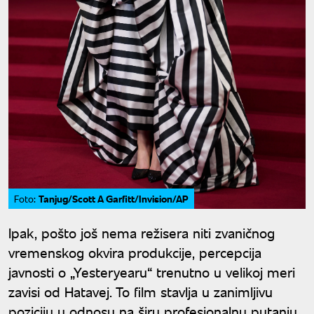
Tanjug/Scott A Garfitt/Invision/AP
Foto:
Ipak, pošto još nema režisera niti zvaničnog
vremenskog okvira produkcije, percepcija
javnosti o „Yesteryearu“ trenutno u velikoj meri
zavisi od Hatavej. To film stavlja u zanimljivu
poziciju u odnosu na širu profesionalnu putanju