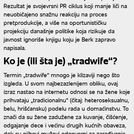
Rezultat je svojevrsni PR ciklus koji manje liči na
neuobičajeno snažnu reakciju na proces
pretprodukcije, a više na oportunističku
projekciju današnje politike koja rizikuje da
javnost ignoriše knjigu koju je Berk zapravo
napisala.
Ko je (ili šta je) „tradwife“?
Termin „tradwife“ mnogo je klizaviji nego što
izgleda. U svom najbezazlenijem obliku, ovaj
izraz nastao na internetu odnosi se na žene koje
prihvataju „tradicionalnu“ (čitaj: heteroseksualnu,
belu, hrišćansku) podelu rada u domaćinstvu. To
znači da su žene zadužene za kuvanje, čišćenje,
odgajanje dece i većinu drugih kućnih obaveza,
dok su njihovi muževi odgovorni za zarađivanje