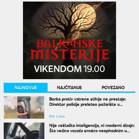
NAJNOVIJE
NAJČITANIJE
POVEZANO
Borba protiv vatrene stihije ne prestaje:
Direktor policije preleteo požarište u
Deliblatskoj peščari
Pre 1 min
Nije veštačka inteligencija, ni moderni dizajn:
Šta većina vozača smatra neophodnim u
svom autu?