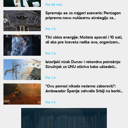
Pre 59 min
Spremaju se za najgori scenario: Pentagon
priprema novu nuklearnu strategiju za
eventualni sukob sa Rusijom i Kinom
Pre 1 h
Tihi ubica energije: Možete spavati i 10 sati,
ali ako pre kreveta radite ovo, organizam
vam se neće oporaviti
Pre 1 h
Istorijski nizak Dunav i rekordna potrošnja:
Stručnjak za UNU otkriva kako uštedeti
struju
Pre 1 h
"Ovu pomoć nikada nećemo zaboraviti":
Ambasador Španije zahvalio Srbiji na borbi
protiv požara
Pre 1 h