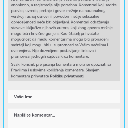
anonimno, a registracija nije potrebna. Komentari koji sadrže
psovke, uvrede, pretnje i govor mržnje na nacionalnoj,
verskoj, rasnoj osnovi ili povodom nečije seksualne
opredeljenosti neće biti objavljeni. Komentari odražavaju
stavove isključivo njihovih autora, koji zbog govora mržnje
mogu biti i krivično gonjeni. Kao čitatelj prihvatate
mogućnost da među komentarima mogu biti pronađeni
sadržaji koji mogu biti u suprotnosti sa Vašim načelima i
uverenjima. Nije dozvoljeno postavljanje linkova i
promovisanjedrugih sajtova kroz komentare.
Svaki korisnik pre pisanja komentara mora se upoznati sa
Pravilima i uslovima korišćenja komentara. Slanjem
Politiku privatnosti.
komentara prihvatate