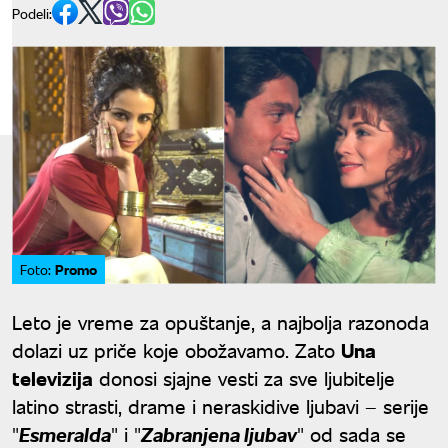
Podeli:
Promo
Foto:
Leto je vreme za opuštanje, a najbolja razonoda
dolazi uz priče koje obožavamo. Zato
Una
televizija
donosi sjajne vesti za sve ljubitelje
latino strasti, drame i neraskidive ljubavi – serije
"
Esmeralda
" i "
Zabranjena ljubav
" od sada se