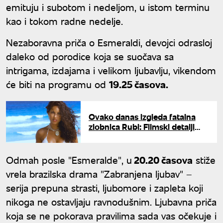
emituju i subotom i nedeljom, u istom terminu
kao i tokom radne nedelje.
Nezaboravna priča o Esmeraldi, devojci odrasloj
daleko od porodice koja se suočava sa
intrigama, izdajama i velikom ljubavlju, vikendom
će biti na programu od
19.25 časova.
Ovako danas izgleda fatalna
zlobnica Rubi: Filmski detalji
života Barbare Mori
Odmah posle "Esmeralde", u
20.20 časova
stiže
vrela brazilska drama "Zabranjena ljubav" –
serija prepuna strasti, ljubomore i zapleta koji
nikoga ne ostavljaju ravnodušnim. Ljubavna priča
koja se ne pokorava pravilima sada vas očekuje i