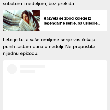
subotom i nedeljom, bez prekida.
Razvela se zbog kolege iz
legendarne serije, pa usledile
burne ljubavi: Ovako danas
izgleda čuvena Žade
Leto je tu, a vaše omiljene serije vas čekaju –
punih sedam dana u nedelji. Ne propustite
nijednu epizodu.