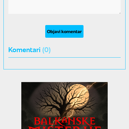
Objavi komentar
Komentari
(0)