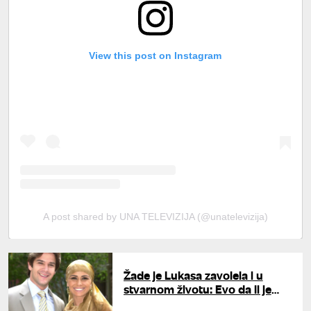
View this post on Instagram
A post shared by UNA TELEVIZIJA (@unatelevizija)
Žade je Lukasa zavolela i u
stvarnom životu: Evo da li je
"Zabranjena ljubav" opstala i