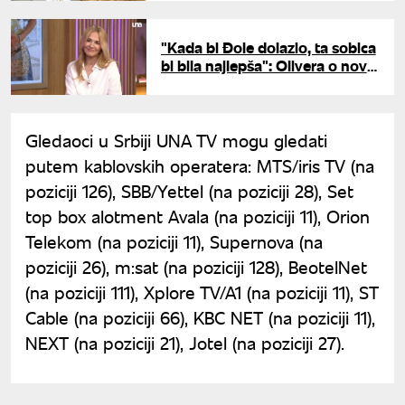
posle serije
"Kada bi Đole dolazio, ta sobica
bi bila najlepša": Olivera o novoj
knjizi i stihovima koje joj je
Balašević posvetio
Gledaoci u Srbiji UNA TV mogu gledati
putem kablovskih operatera: MTS/iris TV (na
poziciji 126), SBB/Yettel (na poziciji 28), Set
top box alotment Avala (na poziciji 11), Orion
Telekom (na poziciji 11), Supernova (na
poziciji 26), m:sat (na poziciji 128), BeotelNet
(na poziciji 111), Xplore TV/A1 (na poziciji 11), ST
Cable (na poziciji 66), KBC NET (na poziciji 11),
NEXT (na poziciji 21), Jotel (na poziciji 27).