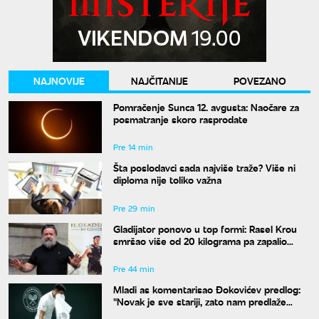
NAJNOVIJE
NAJČITANIJE
POVEZANO
Pomračenje Sunca 12. avgusta: Naočare za
posmatranje skoro rasprodate
Pre 14 min
Šta poslodavci sada najviše traže? Više ni
diploma nije toliko važna
Pre 29 min
Gladijator ponovo u top formi: Rasel Krou
smršao više od 20 kilograma pa zapalio
društvene mreže novim izgledom
Pre 44 min
Mladi as komentarisao Đokovićev predlog:
"Novak je sve stariji, zato nam predlaže
kraće mečeve"