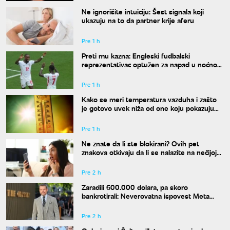
Ne ignorišite intuiciju: Šest signala koji
ukazuju na to da partner krije aferu
Pre 1 h
Preti mu kazna: Engleski fudbalski
reprezentativac optužen za napad u noćnom
klubu
Pre 1 h
Kako se meri temperatura vazduha i zašto
je gotovo uvek niža od one koju pokazuju
naši termometri
Pre 1 h
Ne znate da li ste blokirani? Ovih pet
znakova otkivaju da li se nalazite na nečijoj
"crnoj listi"
Pre 2 h
Zaradili 600.000 dolara, pa skoro
bankrotirali: Neverovatna ispovest Meta
Dejmona o paklu kroz koji je prošao
Pre 2 h