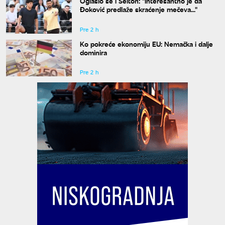
Oglasio se i Šelton: "Interesantno je da
Đoković predlaže skraćenje mečeva..."
Pre 2 h
Ko pokreće ekonomiju EU: Nemačka i dalje
dominira
Pre 2 h