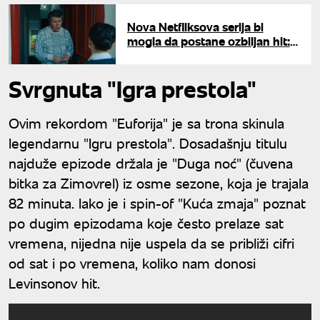
Nova Netfliksova serija bi
mogla da postane ozbiljan hit:
Zasniva se na istinitoj priči
Svrgnuta "Igra prestola"
Ovim rekordom "Euforija" je sa trona skinula
legendarnu "Igru prestola". Dosadašnju titulu
najduže epizode držala je "Duga noć" (čuvena
bitka za Zimovrel) iz osme sezone, koja je trajala
82 minuta. Iako je i spin-of "Kuća zmaja" poznat
po dugim epizodama koje često prelaze sat
vremena, nijedna nije uspela da se približi cifri
od sat i po vremena, koliko nam donosi
Levinsonov hit.