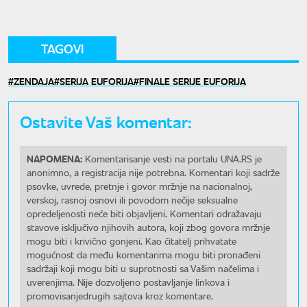
TAGOVI
ZENDAJA
SERIJA EUFORIJA
FINALE SERIJE EUFORIJA
Ostavite Vaš komentar:
NAPOMENA:
Komentarisanje vesti na portalu UNA.RS je
anonimno, a registracija nije potrebna. Komentari koji sadrže
psovke, uvrede, pretnje i govor mržnje na nacionalnoj,
verskoj, rasnoj osnovi ili povodom nečije seksualne
opredeljenosti neće biti objavljeni. Komentari odražavaju
stavove isključivo njihovih autora, koji zbog govora mržnje
mogu biti i krivično gonjeni. Kao čitatelj prihvatate
mogućnost da među komentarima mogu biti pronađeni
sadržaji koji mogu biti u suprotnosti sa Vašim načelima i
uverenjima. Nije dozvoljeno postavljanje linkova i
promovisanjedrugih sajtova kroz komentare.