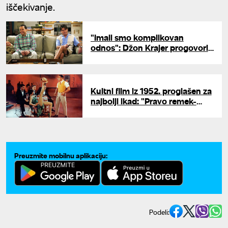
iščekivanje.
"Imali smo komplikovan
odnos": Džon Krajer progovorio
o saradnji sa Čarlijem Šinom
Kultni film iz 1952. proglašen za
najbolji ikad: "Pravo remek-
delo"
Preuzmite mobilnu aplikaciju:
Podeli: