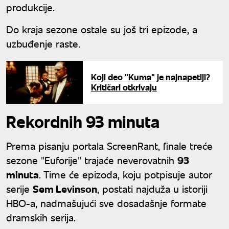
produkcije.
Do kraja sezone ostale su još tri epizode, a
uzbuđenje raste.
Koji deo "Kuma" je najnapetiji?
Kritičari otkrivaju
Rekordnih 93 minuta
Prema pisanju portala ScreenRant, finale treće
sezone "Euforije" trajaće neverovatnih
93
minuta
. Time će epizoda, koju potpisuje autor
serije
Sem Levinson
, postati najduža u istoriji
HBO-a, nadmašujući sve dosadašnje formate
dramskih serija.