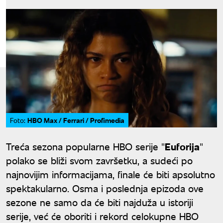
HBO Max / Ferrari / Profimedia
Foto:
Treća sezona popularne HBO serije "
Euforija
"
polako se bliži svom završetku, a sudeći po
najnovijim informacijama, finale će biti apsolutno
spektakularno. Osma i poslednja epizoda ove
sezone ne samo da će biti najduža u istoriji
serije, već će oboriti i rekord celokupne HBO