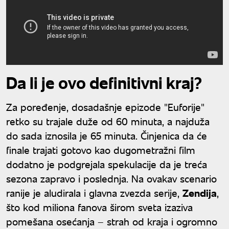
Da li je ovo definitivni kraj?
Za poređenje, dosadašnje epizode "Euforije"
retko su trajale duže od 60 minuta, a najduža
do sada iznosila je 65 minuta. Činjenica da će
finale trajati gotovo kao dugometražni film
dodatno je podgrejala spekulacije da je treća
sezona zapravo i poslednja. Na ovakav scenario
ranije je aludirala i glavna zvezda serije,
Zendija
,
što kod miliona fanova širom sveta izaziva
pomešana osećanja – strah od kraja i ogromno