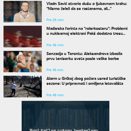
Vladn Savić otvorio dušu o ljubavnom krahu:
"NIsmo želeli da se rastanemo, ali..."
Pre 29 min
Mađarska forinta na "rolerkosteru": Problemi
u nuklearnoj elektrani Pakš dodatno tresu
valutu
Pre 36 min
Senzacija u Torontu: Aleksandrova izbacila
prvu teniserku sveta posle velike borbe
Pre 43 min
Alarm u Grčkoj zbog požara usred turističke
sezone: U pripravnoti i omiljena letovališta
Pre 49 min