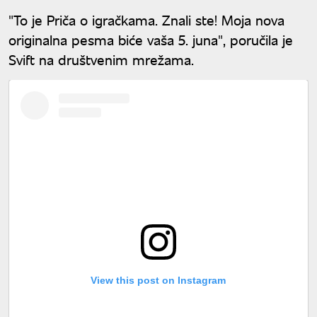
"To je Priča o igračkama. Znali ste! Moja nova
originalna pesma biće vaša 5. juna", poručila je
Svift na društvenim mrežama.
View this post on Instagram