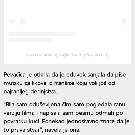
A post shared by Taylor Swift (@taylorswift)
Pevačica je otkrila da je oduvek sanjala da piše
muziku za likove iz franšize koju voli još od
najranijeg detinjstva.
"Bila sam oduševljena čim sam pogledala ranu
verziju filma i napisala sam pesmu odmah po
povratku kući. Ponekad jednostavno znate da je
to prava stvar", navela je ona.