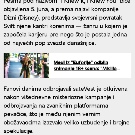
Pesma pod nazivom "I Knew It, I Knew You" biće
objavljena 5. juna, a prema najavi kompanije
Dizni (Disney), predstavlja svojevrsni povratak
Svift njene kantri korenima — žanru u kojem je
započela karijeru pre nego što je postala jedna
od najvećih pop zvezda današnjice.
Medi iz "Euforije" odbila
snimanje 18+ scena: "Mislila
sam da ću izgubiti ulogu zbog
toga"
Fanovi danima odbrojavali sateVest je otkrivena
nakon višednevne misteriozne kampanje i
odbrojavanja na zvaničnim platformama
pevačice, što je među njenim vernim
obožavaocima izazvalo veliko uzbuđenje i brojne
spekulacije.