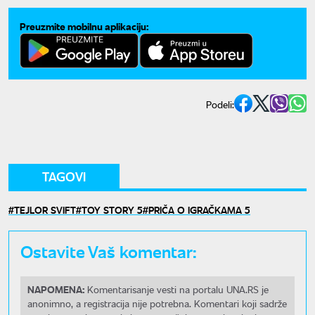
Preuzmite mobilnu aplikaciju:
Podeli:
TAGOVI
TEJLOR SVIFT
TOY STORY 5
PRIČA O IGRAČKAMA 5
Ostavite Vaš komentar:
NAPOMENA:
Komentarisanje vesti na portalu UNA.RS je
anonimno, a registracija nije potrebna. Komentari koji sadrže