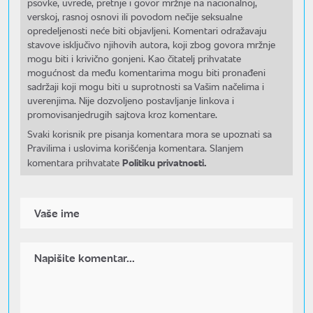
psovke, uvrede, pretnje i govor mržnje na nacionalnoj,
verskoj, rasnoj osnovi ili povodom nečije seksualne
opredeljenosti neće biti objavljeni. Komentari odražavaju
stavove isključivo njihovih autora, koji zbog govora mržnje
mogu biti i krivično gonjeni. Kao čitatelj prihvatate
mogućnost da među komentarima mogu biti pronađeni
sadržaji koji mogu biti u suprotnosti sa Vašim načelima i
uverenjima. Nije dozvoljeno postavljanje linkova i
promovisanjedrugih sajtova kroz komentare.
Svaki korisnik pre pisanja komentara mora se upoznati sa
Pravilima i uslovima korišćenja komentara. Slanjem
Politiku privatnosti.
komentara prihvatate