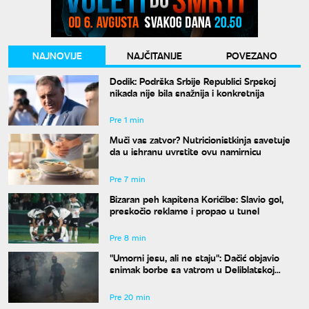
NAJNOVIJE
NAJČITANIJE
POVEZANO
Dodik: Podrška Srbije Republici Srpskoj
nikada nije bila snažnija i konkretnija
Pre 1 min
Muči vas zatvor? Nutricionistkinja savetuje
da u ishranu uvrstite ovu namirnicu
Pre 7 min
Bizaran peh kapitena Korićibe: Slavio gol,
preskočio reklame i propao u tunel
Pre 8 min
"Umorni jesu, ali ne staju": Dačić objavio
snimak borbe sa vatrom u Deliblatskoj
peščari
Pre 20 min