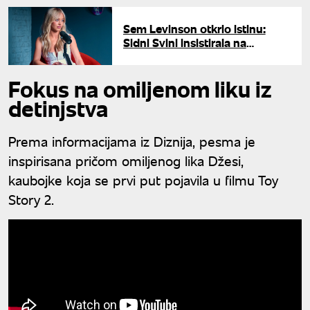
Sem Levinson otkrio istinu:
Sidni Svini insistirala na
scenama golotinje u "Euforiji"
Fokus na omiljenom liku iz
detinjstva
Prema informacijama iz Diznija, pesma je
inspirisana pričom omiljenog lika Džesi,
kaubojke koja se prvi put pojavila u filmu Toy
Story 2.