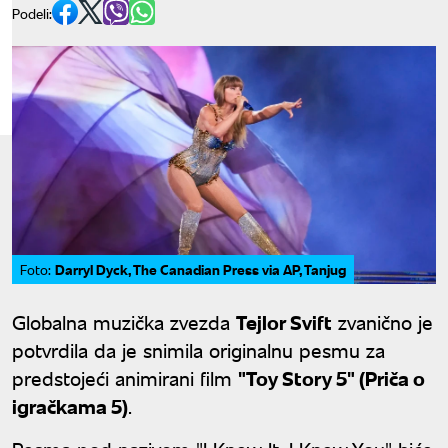
Podeli:
Darryl Dyck, The Canadian Press via AP, Tanjug
Foto:
Globalna muzička zvezda
Tejlor Svift
zvanično je
potvrdila da je snimila originalnu pesmu za
predstojeći animirani film
"Toy Story 5" (Priča o
igračkama 5)
.