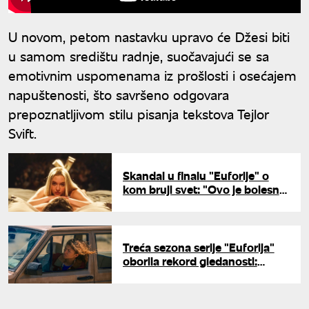
U novom, petom nastavku upravo će Džesi biti
u samom središtu radnje, suočavajući se sa
emotivnim uspomenama iz prošlosti i osećajem
napuštenosti, što savršeno odgovara
prepoznatljivom stilu pisanja tekstova Tejlor
Svift.
Skandal u finalu "Euforije" o
kom bruji svet: "Ovo je bolesno
i neukusno"
Treća sezona serije "Euforija"
oborila rekord gledanosti:
Uprkos kritikama zabeležen
vrtoglav rast