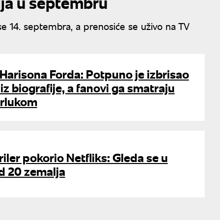
ija u septembru
e 14. septembra, a prenosiće se uživo na TV
Harisona Forda: Potpuno je izbrisao
iz biografije, a fanovi ga smatraju
arlukom
riler pokorio Netfliks: Gleda se u
d 20 zemalja