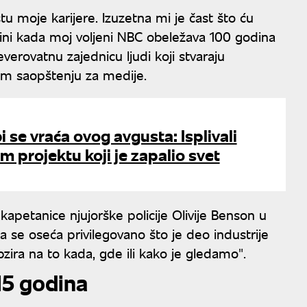
tu moje karijere. Izuzetna mi je čast što ću
ini kada moj voljeni NBC obeležava 100 godina
verovatnu zajednicu ljudi koji stvaraju
čnom saopštenju za medije.
i se vraća ovog avgusta: Isplivali
m projektu koji je zapalio svet
 kapetanice njujorške policije Olivije Benson u
 da se oseća privilegovano što je deo industrije
bzira na to kada, gde ili kako je gledamo".
15 godina