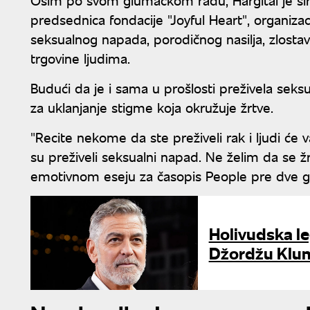
predsednica fondacije "Joyful Heart", organiz
seksualnog napada, porodičnog nasilja, zlostavl
trgovine ljudima.
Budući da je i sama u prošlosti preživela seks
za uklanjanje stigme koja okružuje žrtve.
"Recite nekome da ste preživeli rak i ljudi će va
su preživeli seksualni napad. Ne želim da se žr
emotivnom eseju za časopis People pre dve g
Holivudska le
Džordžu Kluni