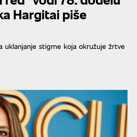
a Hargitai piše
a uklanjanje stigme koja okružuje žrtve