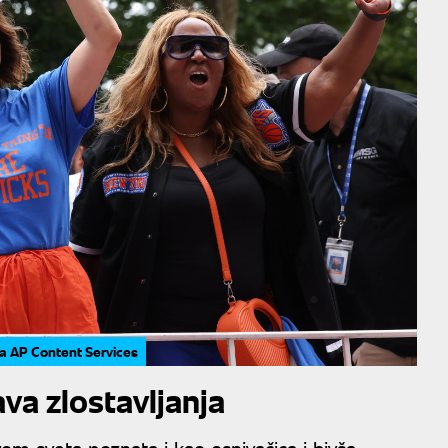
a AP Content Services
va zlostavljanja
m sveta poznata i kao osnivačica i bivša