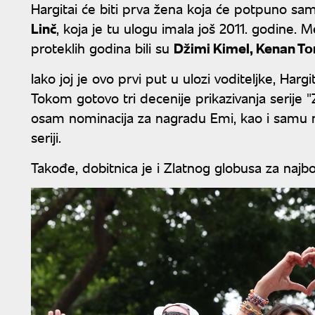
Hargitai će biti prva žena koja će potpuno s
Linč
, koja je tu ulogu imala još 2011. godine
proteklih godina bili su
Džimi Kimel, Kenan To
Iako joj je ovo prvi put u ulozi voditeljke, Ha
Tokom gotovo tri decenije prikazivanja serije "Z
osam nominacija za nagradu Emi, kao i samu n
seriji.
Takođe, dobitnica je i Zlatnog globusa za najbol