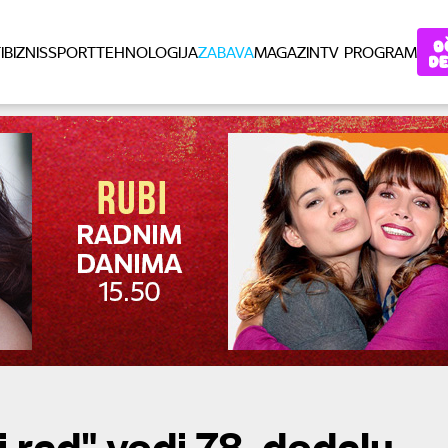
I
BIZNIS
SPORT
TEHNOLOGIJA
ZABAVA
MAGAZIN
TV PROGRAM
i red" vodi 78. dodelu