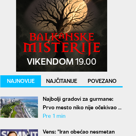
NAJNOVIJE
NAJČITANIJE
POVEZANO
Najbolji gradovi za gurmane:
Prvo mesto niko nije očekivao -
ovde nećete ostati gladni
Pre 1 min
Vens: "Iran obećao nesmetan