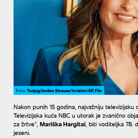
Tanjug/Jordan Strauss/Invision/AP, File
Foto:
Nakon punih 15 godina, najvažniju televizijsku
Televizijska kuća NBC u utorak je zvanično obja
za žrtve",
Mariška Hargitai
, biti voditeljka 78
jeseni.