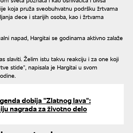
acije koja pruža sveobuhvatnu podršku žrtvama
janja dece i starijih osoba, kao i žrtvama
ualni napad, Hargitai se godinama aktivno zalaže
s slaviti. Želim istu takvu reakciju i za one koji
tve stide", napisala je Hargitai u svom
odine.
genda dobija "Zlatnog lava":
ju nagrada za životno delo