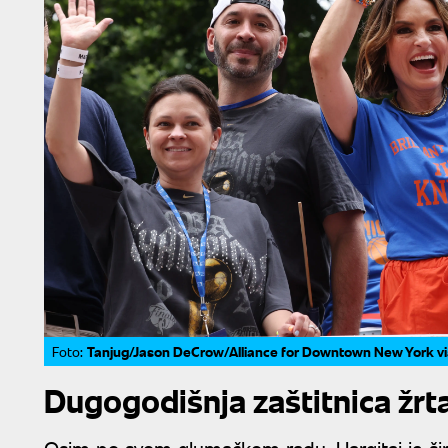
Tanjug/Jason DeCrow/Alliance for Downtown New York vi
Foto:
Dugogodišnja zaštitnica žrta
Osim po svom glumačkom radu, Hargitai je širo