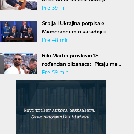
Stručnjaci imaju loše vesti
Pre 39 min
Srbija i Ukrajina potpisale
Memorandum o saradnji u
oblasti zdravlja životinja i
Pre 48 min
bezbednosti hrane
Riki Martin proslavio 18.
rođendan blizanaca: "Pitaju me
zašto imaju dva oca"
Pre 59 min