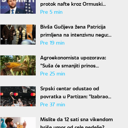
protok nafte kroz Ormuski
moreuz"
Pre 5 min
Bivša Gučijeva žena Patricija
primljena na intenzivnu negu:
Zbog ubistva muža 17 godina
Pre 19 min
bila u zatvoru
Agroekonomista upozorava:
"Suša će smanjiti prinos
kukuruza i do 40 odsto,
Pre 25 min
Vojvodina najviše pogođena"
Srpski centar odustao od
povratka u Partizan: "Izabrao
sam Hapoel zbog Obradovića"
Pre 37 min
Mislite da 12 sati sna vikendom
briše umor od cele nedelje?