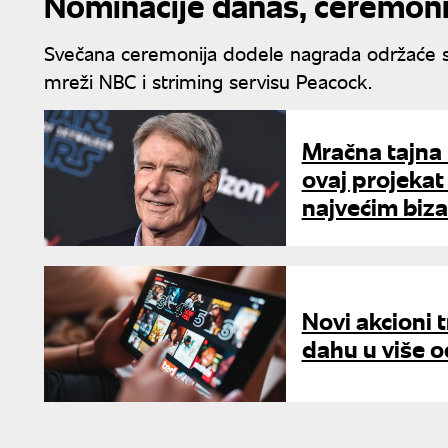
Nominacije danas, ceremon
Svečana ceremonija dodele nagrada održaće s
mreži NBC i striming servisu Peacock.
Mračna tajna 
ovaj projekat 
najvećim biz
Novi akcioni t
dahu u više o