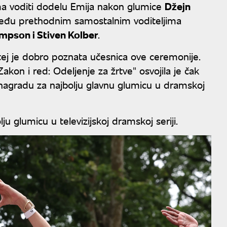
ama voditi dodelu Emija nakon glumice
Džejn
. Među prethodnim samostalnim voditeljima
mpson i Stiven Kolber
.
rgitej je dobro poznata učesnica ove ceremonije.
akon i red: Odeljenje za žrtve" osvojila je čak
agradu za najbolju glavnu glumicu u dramskoj
ju glumicu u televizijskoj dramskoj seriji.