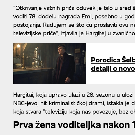
"Otkrivanje važnih priča oduvek je bilo u središ
voditi 78. dodelu nagrada Emi, posebno u god
postojanja. Radujem se što ću proslaviti ovu ne
televizijske priče", izjavila je Hargitej u zvani
Porodica Šelb
detalji o novo
Hargitai, koja upravo ulazi u 28. sezonu u ulozi
NBC-jevoj hit kriminalističkoj drami, istakla je
koja stvara "televiziju koja nas povezuje, bez o
Prva žena voditeljka nakon 