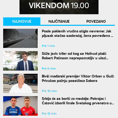
NAJNOVIJE
NAJČITANIJE
POVEZANO
Posle paklenih vrućina stiglo nevreme: Jak
pljusak otežao saobraćaj, žena povređena u
Leskovcu
Pre 1 min
Stiže jeziv triler od kog se Holivud plaši:
Robert Patinson neprepoznatljiv u ulozi
slavnog voditelja
Pre 6 min
Bivši mađarski premijer Viktor Orban u Guči:
Privukao pažnju posetilaca Sabora
Pre 10 min
Srbija će se boriti za medalje: Pokrajac i
Ćatović izborili finale Svetskog prvenstva u
Judžinu
Pre 13 min