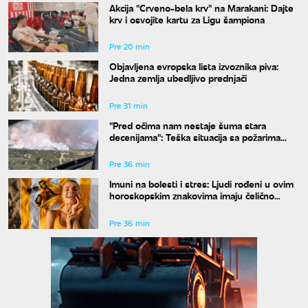
Akcija "Crveno-bela krv" na Marakani: Dajte
krv i osvojite kartu za Ligu šampiona
Pre 20 min
Objavljena evropska lista izvoznika piva:
Jedna zemlja ubedljivo prednjači
Pre 31 min
"Pred očima nam nestaje šuma stara
decenijama": Teška situacija sa požarima
širom Srbije, šteta je ogromna
Pre 36 min
Imuni na bolesti i stres: Ljudi rođeni u ovim
horoskopskim znakovima imaju čelično
zdravlje, a jedan detalj ih potpuno izdvaja
Pre 36 min