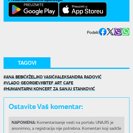
Podeli:
TAGOVI
ANA BEBIĆ
ŽELJKO VASIĆ
ALEKSANDRA RADOVIĆ
VLADO GEORGIEV
BITEF ART CAFE
HUMANITARNI KONCERT ZA SANJU STANKOVIĆ
Ostavite Vaš komentar:
NAPOMENA:
Komentarisanje vesti na portalu UNA.RS je
anonimno, a registracija nije potrebna. Komentari koji sadrže