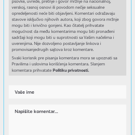
psovke, uvrede, pretnje i govor mržnje na nacionalnoj,
verskoj, rasnoj osnovi ili povodom nečije seksualne
opredeljenosti neće biti objavljeni. Komentari odražavaju
stavove isključivo njihovih autora, koji zbog govora mržnje
mogu biti i krivično gonjeni. Kao čitatelj prihvatate
mogućnost da među komentarima mogu biti pronađeni
sadržaji koji mogu biti u suprotnosti sa Vašim načelima i
uverenjima. Nije dozvoljeno postavljanje linkova i
promovisanjedrugih sajtova kroz komentare.
Svaki korisnik pre pisanja komentara mora se upoznati sa
Pravilima i uslovima korišćenja komentara. Slanjem
Politiku privatnosti.
komentara prihvatate