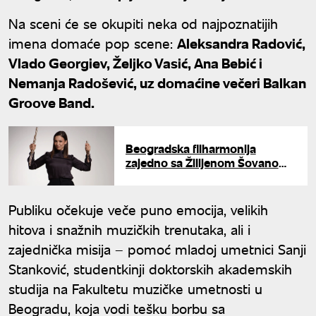
Na sceni će se okupiti neka od najpoznatijih
imena domaće pop scene:
Aleksandra Radović,
Vlado Georgiev, Željko Vasić, Ana Bebić i
Nemanja Radošević, uz domaćine večeri Balkan
Groove Band.
Beogradska filharmonija
zajedno sa Žilijenom Šovanom i
Anom Kaličanin
Publiku očekuje veče puno emocija, velikih
hitova i snažnih muzičkih trenutaka, ali i
zajednička misija – pomoć mladoj umetnici Sanji
Stanković, studentkinji doktorskih akademskih
studija na Fakultetu muzičke umetnosti u
Beogradu, koja vodi tešku borbu sa