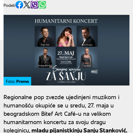
Podeli:
Promo
Foto:
Regionalne pop zvezde ujedinjeni muzikom i
humanošću okupiće se u sredu, 27. maja u
beogradskom Bitef Art Café-u na velikom
humanitarnom koncertu za svoju dragu
koleginicu,
mladu pijanistkinju Sanju Stanković.