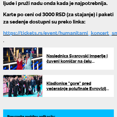
ljude i pruži nadu onda kada je najpotrebnija.
Karte po ceni od 3000 RSD (za stajanje) i paketi
za sedenje dostupni su preko linka:
https://tickets.rs/event/humanitarni_koncert
.
Naslednica Svarovski imperije i
čuveni komičar na čelu
Evrovizije: Milijarde na bini, a iza
kulisa nikad stroža pravila
Kladionice "gore" pred
večerašnje polufinale Evrovizije:
Grupi "Lavina" predviđaju
fenomenalan plasman
Preuzmite mobilnu aplikaciju: