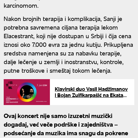
karcinomom.
Nakon brojnih terapija i komplikacija, Sanji je
potrebna savremena ciljana terapija lekom
Elacestrant, koji nije dostupan u Srbiji i čija cena
iznosi oko 7.000 evra za jednu kutiju. Prikupljena
sredstva namenjena su za nabavku terapije,
dalje lečenje u zemlji i inostranstvu, kontrole,
putne troškove i smeštaj tokom lečenja.
Klavirski duo Vasil Hadžimanov
i Bojan Zulfikarpašić na Ekata
Festivalu
Ovaj koncert nije samo izuzetni muzički
događaj, već veče podrške i zajedništva –
podsećanje da muzika ima snagu da pokrene