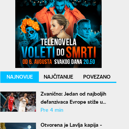
NAJNOVIJE
NAJČITANIJE
POVEZANO
Zvanično: Jedan od najboljih
defanzivaca Evrope stiže u
Zvezdu
Pre 4 min
Otvorena je Lavlja kapija -