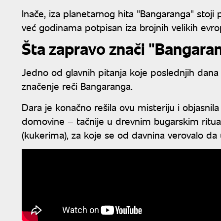
Inače, iza planetarnog hita "Bangaranga" stoji 
već godinama potpisan iza brojnih velikih evro
Šta zapravo znači "Bangara
Jedno od glavnih pitanja koje poslednjih dan
značenje reči Bangaranga.
Dara je konačno rešila ovu misteriju i objasnil
domovine – tačnije u drevnim bugarskim ritua
(kukerima), za koje se od davnina verovalo da