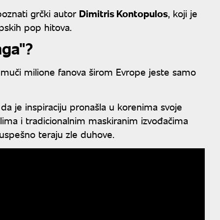
poznati grčki autor
Dimitris Kontopulos
, koji je
pskih pop hitova.
nga"?
a muči milione fanova širom Evrope jeste samo
a da je inspiraciju pronašla u korenima svoje
lima i tradicionalnim maskiranim izvođačima
 uspešno teraju zle duhove.