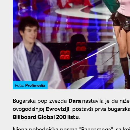
Profimedia
Foto:
Bugarska pop zvezda
Dara
nastavila je da n
ovogodišnjoj
Evroviziji
, postavši prva bugarska 
Billboard Global 200 listu
.
Njena pobednička pesma "Bangaranga", sa kojom 