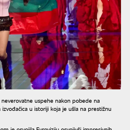
iže neverovatne uspehe nakon pobede na
izvođačica u istoriji koja je ušla na prestižnu
je osvojila Evroviziju osvojivši impresivnih