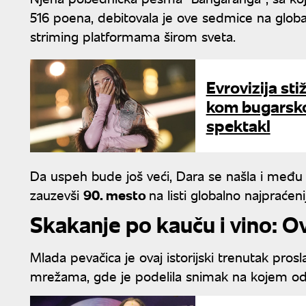
516 poena, debitovala je ove sedmice na globaln
striming platformama širom sveta.
Evrovizija st
kom bugarsko
spektakl
Da uspeh bude još veći, Dara se našla i međ
zauzevši
90. mesto
na listi globalno najpraće
Skakanje po kauču i vino: O
Mlada pevačica je ovaj istorijski trenutak pr
mrežama, gde je podelila snimak na kojem od 