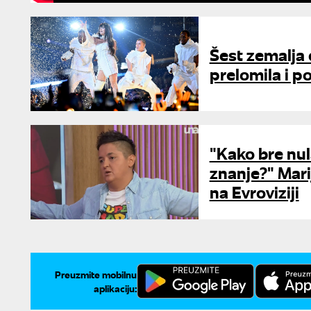
Šest zemalja 
prelomila i p
"Kako bre nul
znanje?" Mari
na Evroviziji
Preuzmite mobilnu
aplikaciju: