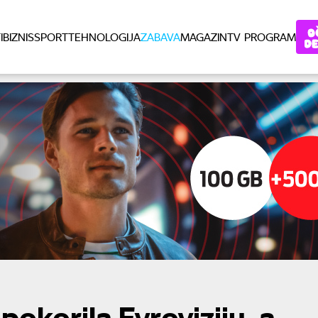
I
BIZNIS
SPORT
TEHNOLOGIJA
ZABAVA
MAGAZIN
TV PROGRAM
 pokorila Evroviziju, a