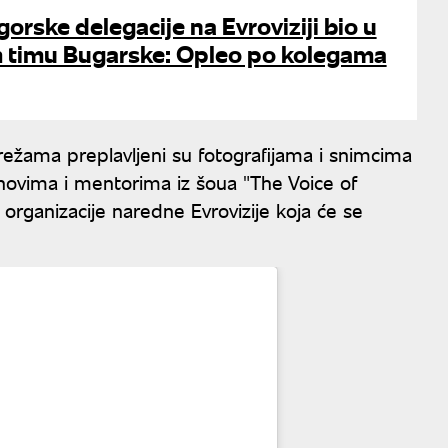
gorske delegacije na Evroviziji bio u
timu Bugarske: Opleo po kolegama
mrežama preplavljeni su fotografijama i snimcima
anovima i mentorima iz šoua "The Voice of
organizacije naredne Evrovizije koja će se