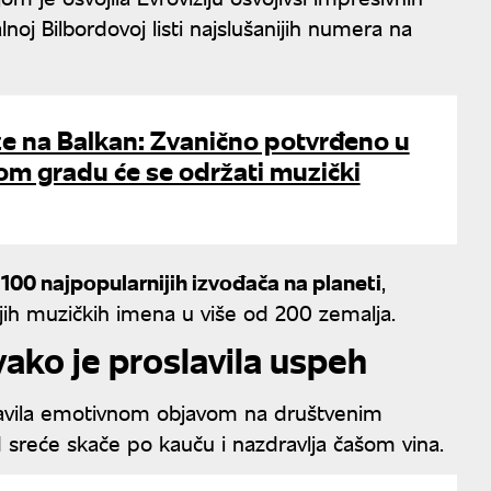
oj Bilbordovoj listi najslušanijih numera na
iže na Balkan: Zvanično potvrđeno u
m gradu će se održati muzički
u
100 najpopularnijih izvođača na planeti
,
nijih muzičkih imena u više od 200 zemalja.
vako je proslavila uspeh
oslavila emotivnom objavom na društvenim
sreće skače po kauču i nazdravlja čašom vina.