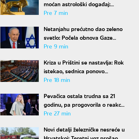
moćan astrološki događaj:
Portal 888 donosi sudbinski
Pre 7 min
preokret
Netanjahu prećutno dao zeleno
svetlo: Počela obnova Gaze
uprkos ranijem obećanju
Pre 9 min
Kriza u Prištini se nastavlja: Rok
istekao, sednica ponovo
prekinuta - Kurti traži još
Pre 18 min
vremena
Pevačica ostala trudna sa 21
godinu, pa progovorila o reakciji
porodice: "Bila sam na
Pre 27 min
studijama"
Novi detalji železničke nesreće u
Hrvatskoj: Teretni voz prošao