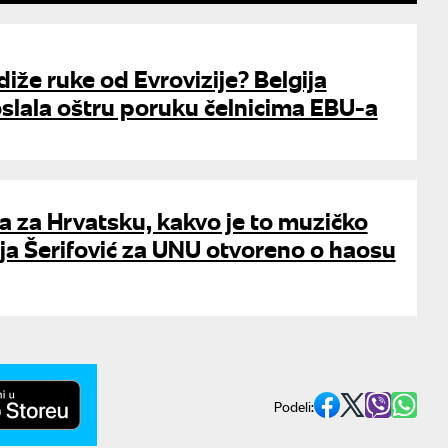
diže ruke od Evrovizije? Belgija
oslala oštru poruku čelnicima EBU-a
a za Hrvatsku, kakvo je to muzičko
ja Šerifović za UNU otvoreno o haosu
Podeli: