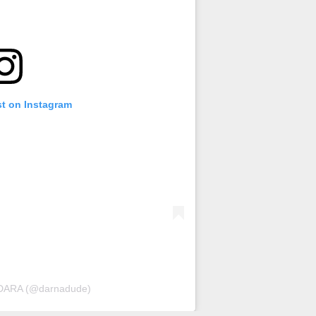
st on Instagram
 DARA (@darnadude)