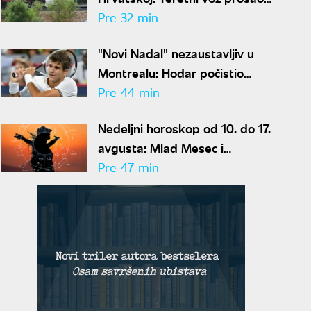
kroz signal stop?
Pre 32 min
"Novi Nadal" nezaustavljiv u
Montrealu: Hodar počistio
Lehečku za četvrtfinale
Pre 44 min
mastersa
Nedeljni horoskop od 10. do 17.
avgusta: Mlad Mesec i
pomračenje Sunca u Lavu
Pre 47 min
donose haos