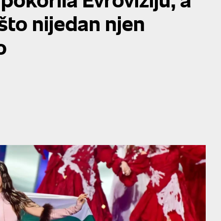
 što nijedan njen
o