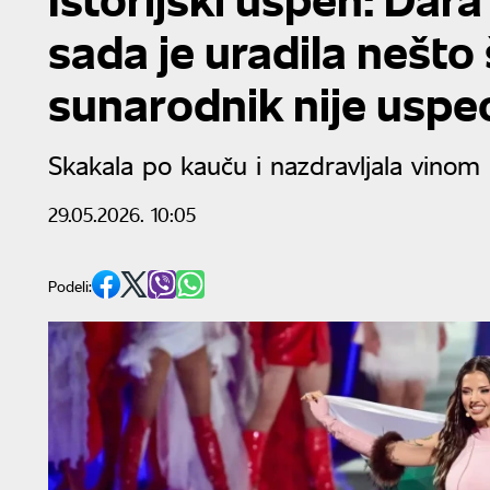
sada je uradila nešto
sunarodnik nije uspe
Skakala po kauču i nazdravljala vinom
29.05.2026. 10:05
Podeli: