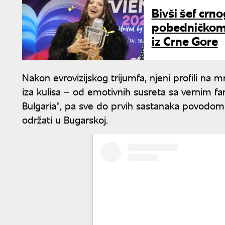
Bivši šef crno
pobedničkom 
iz Crne Gore
Nakon evrovizijskog trijumfa, njeni profili na 
iza kulisa – od emotivnih susreta sa vernim f
Bulgaria", pa sve do prvih sastanaka povodom 
održati u Bugarskoj.