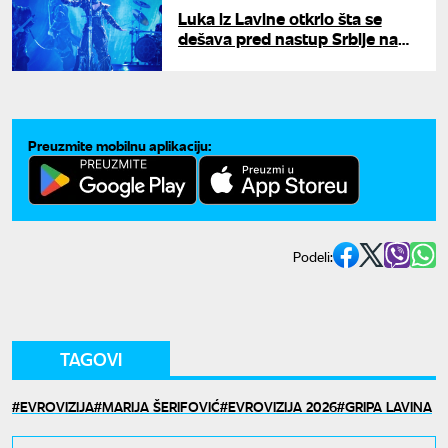
Luka iz Lavine otkrio šta se
dešava pred nastup Srbije na
Evroviziji: "Nisu svi zahtevi
ispunjeni"
Preuzmite mobilnu aplikaciju:
Podeli:
TAGOVI
EVROVIZIJA
MARIJA ŠERIFOVIĆ
EVROVIZIJA 2026
GRIPA LAVINA