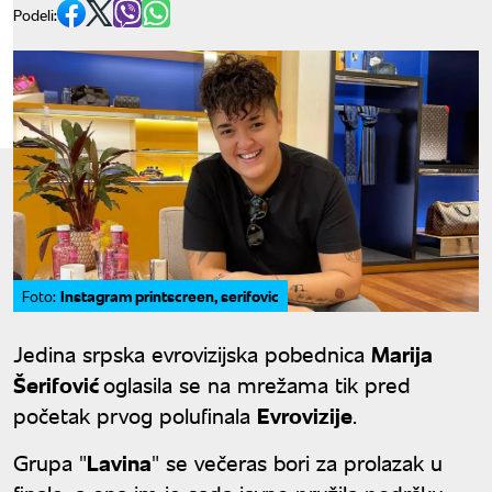
Podeli:
Instagram printscreen, serifovic
Foto:
Jedina srpska evrovizijska pobednica
Marija
Šerifović
oglasila se na mrežama tik pred
početak prvog polufinala
Evrovizije
.
Grupa "
Lavina
" se večeras bori za prolazak u