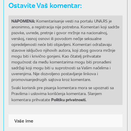
Ostavite Vaš komentar:
NAPOMENA:
Komentarisanje vesti na portalu UNA.RS je
anonimno, a registracija nije potrebna. Komentari koji sadrže
psovke, uvrede, pretnje i govor mržnje na nacionalnoj,
verskoj, rasnoj osnovi ili povodom nečije seksualne
opredeljenosti neće biti objavljeni. Komentari odražavaju
stavove isključivo njihovih autora, koji zbog govora mržnje
mogu biti i krivično gonjeni. Kao čitatelj prihvatate
mogućnost da među komentarima mogu biti pronađeni
sadržaji koji mogu biti u suprotnosti sa Vašim načelima i
uverenjima. Nije dozvoljeno postavljanje linkova i
promovisanjedrugih sajtova kroz komentare.
Svaki korisnik pre pisanja komentara mora se upoznati sa
Pravilima i uslovima korišćenja komentara. Slanjem
Politiku privatnosti.
komentara prihvatate