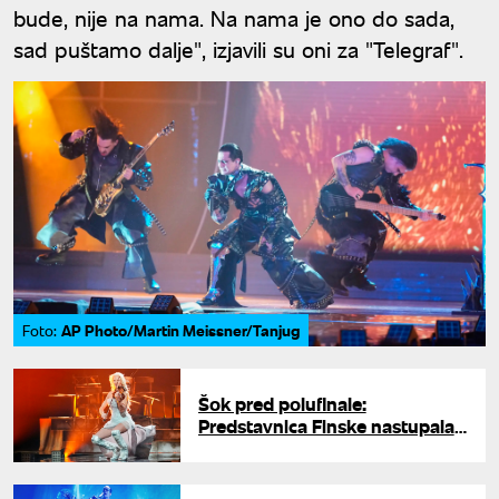
bude, nije na nama. Na nama je ono do sada,
sad puštamo dalje", izjavili su oni za "Telegraf".
AP Photo/Martin Meissner/Tanjug
Foto:
Šok pred polufinale:
Predstavnica Finske nastupala
za NATO snage na Kosovu i
Metohiji