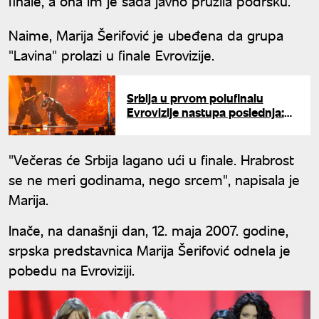
finale, a ona im je sada javno pružila podršku.
Naime, Marija Šerifović je ubeđena da grupa
"Lavina" prolazi u finale Evrovizije.
Srbija u prvom polufinalu
Evrovizije nastupa poslednja:
Ovo su svi detalji pred
večerašnji spektakl
"Večeras će Srbija lagano ući u finale. Hrabrost
se ne meri godinama, nego srcem", napisala je
Marija.
Inače, na današnji dan, 12. maja 2007. godine,
srpska predstavnica Marija Šerifović odnela je
pobedu na Evroviziji.