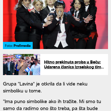
Profimedia
Foto:
Hitno prekinuta proba u Beču:
Udarena članica izraelskog tima
tokom nastupa
Grupa "Lavina" je otkrila da li vide neku
simboliku u tome.
"Ima puno simbolike ako ih tražite. Mi smo tu
samo da radimo ono što treba, pa šta bude