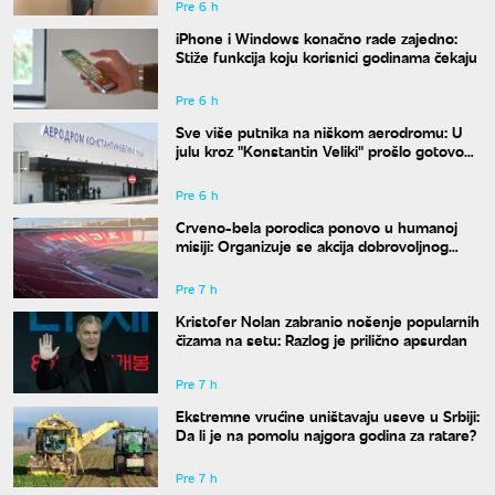
Pre 6 h
iPhone i Windows konačno rade zajedno:
Stiže funkcija koju korisnici godinama čekaju
Pre 6 h
Sve više putnika na niškom aerodromu: U
julu kroz "Konstantin Veliki" prošlo gotovo
50.000 ljudi
Pre 6 h
Crveno-bela porodica ponovo u humanoj
misiji: Organizuje se akcija dobrovoljnog
davanja krvi
Pre 7 h
Kristofer Nolan zabranio nošenje popularnih
čizama na setu: Razlog je prilično apsurdan
Pre 7 h
Ekstremne vrućine uništavaju useve u Srbiji:
Da li je na pomolu najgora godina za ratare?
Pre 7 h