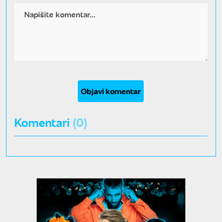
Objavi komentar
Komentari
(0)