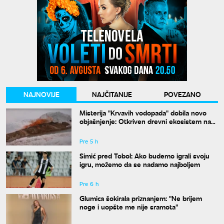
NAJNOVIJE
NAJČITANIJE
POVEZANO
Misterija "Krvavih vodopada" dobila novo
objašnjenje: Otkriven drevni ekosistem na
Antarktiku
Pre 5 h
Simić pred Tobol: Ako budemo igrali svoju
igru, možemo da se nadamo najboljem
Pre 6 h
Glumica šokirala priznanjem: "Ne brijem
noge i uopšte me nije sramota"